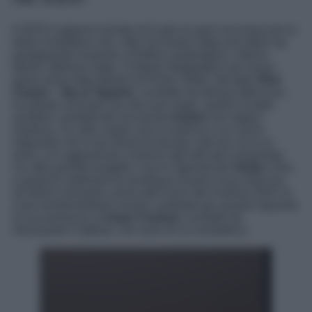
Il 2025 è appena iniziato ed è già un gran successo per la
bella conduttrice che, oltre ad essere stata una delle vip
protagoniste (insieme a Elettra Lamborghini, Valeria
Marini, Melissa Satta, Cristiano Malgioglio) nel nuovo
game show tutto italiano di Prime Video, dal titolo
Red
Carpet – Vip al Tappeto
, condotto da Alessia Marcuzzi,
ha potuto coronare uno dei suoi sogni, quello di poter
vendere i prodotti del suo brand
Audrer
nei negozi
Sephora. Un altro sogno che si realizza e un nuovo
traguardo che il suo brand di beauty, nato da circa un
anno, si è aggiudicato, insieme agli altri già conquistati.
Un altro grande progetto c’era in agenda per
Giulia
e fino
a qualche settimana fa sembrava essere cosa certa ma,
all’ultimo momento, prima dell’inizio del
Festival 2025
, le
cose sembrerebbero essere cambiate per quanto riguarda
la sua presenza al
Dopo Festival
, condotto da
Alessandro Cattelan, nel ruolo di co-conduttrice.