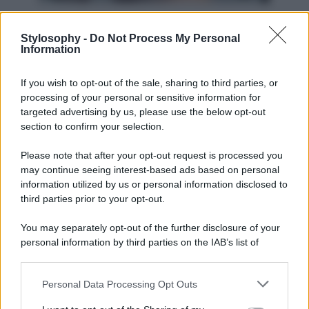
Ecco il ‘nuovo’ hairstyle!
Stylosophy -
Do Not Process My Personal
Information
Siamo soliti vedere
Giulia De Lellis
con i capelli raccolti
in una coda alta o sciolti con onde morbide ed eleganti.
If you wish to opt-out of the sale, sharing to third parties, or
Ma la conduttrice ama rinnovarsi e cambiare sempre stile,
sfoggiando, di volta in volta, mood e make up e
processing of your personal or sensitive information for
acconciature per capelli differenti le une dalle altre. Di
targeted advertising by us, please use the below opt-out
recente,
ha deciso di cambiare hairstyle tornando un
section to confirm your selection.
po’ alle origini
e dicendo addio (solo per qualche ora!) al
suo solito ondulato con cui siamo abituati a vederla.
De
Please note that after your opt-out request is processed you
Lellis
ha così optato
per il liscio perfetto
, luminoso ed
may continue seeing interest-based ads based on personal
elegante, l’ideale da sfoggiare con qualsiasi look e
soprattutto quando si è di fretta e non si ha tempo per
information utilized by us or personal information disclosed to
creare acconciature più impegnative!
third parties prior to your opt-out.
You may separately opt-out of the further disclosure of your
personal information by third parties on the IAB’s list of
downstream participants.
Personal Data Processing Opt Outs
This information may also be disclosed by us to third parties
on the IAB’s List of Downstream Participants that may further