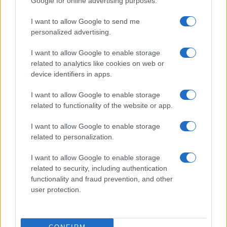
Google for online advertising purposes.
I want to allow Google to send me
Bellezza
personalized advertising.
I profumi marini più
I want to allow Google to enable storage
gettonati dell’Estate 2026,
freschi e leggeri
related to analytics like cookies on web or
device identifiers in apps.
I want to allow Google to enable storage
Casa
related to functionality of the website or app.
Lavanda in vaso sana e
rigogliosa: non commettere
I want to allow Google to enable storage
questi 3 errori
related to personalization.
I want to allow Google to enable storage
related to security, including authentication
functionality and fraud prevention, and other
user protection.
© – Stylosophy – Anicaflash S.r.l. – P.Iva 01816001000 – Testata
Giornalistica registrata presso il Tribunale ordinario di Roma, n° 111/2022
del 21/07/2022