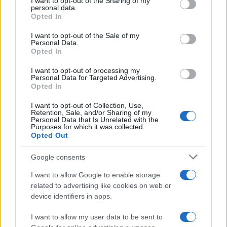
I want to opt-out of the Sharing of my
disclose it to other third parties.
personal data.
Opted In
Please note that this website/app uses one or more Google
services and may gather and store information including but
I want to opt-out of the Sale of my
Personal Data.
not limited to your visit or usage behaviour. You may click to
Opted In
grant or deny consent to Google and its third-party tags to
use your data for below specified purposes in below Google
I want to opt-out of processing my
consent section.
Personal Data for Targeted Advertising.
Leggi anche
Opted In
I want to opt-out of Collection, Use,
Retention, Sale, and/or Sharing of my
Viaggi
Personal Data that Is Unrelated with the
Purposes for which it was collected.
Il borgo più spettacolare della
Opted Out
Costa dei Trabocchi conquista
tutti: tra vicoli, panorami e spiagge
Google consents
da sogno
I want to allow Google to enable storage
related to advertising like cookies on web or
Moda
device identifiers in apps.
Samira Lui sfoggia il beach
look perfetto per l’estate:
I want to allow my user data to be sent to
scoprilo qui!