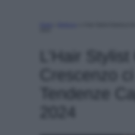
Home
»
Bellezza
»
L’Hair Stylist Gianluca 
2024
L’Hair Stylis
Crescenzo ci 
Tendenze Cap
2024