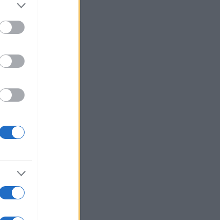
er and store
to grant or
ed purposes