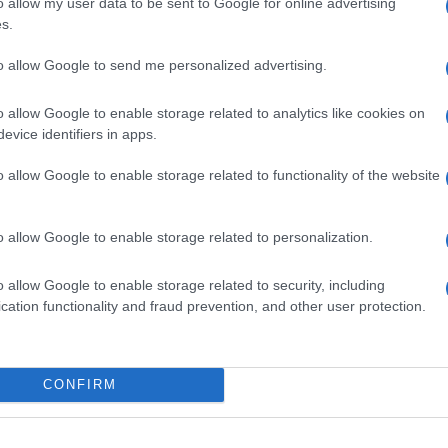
o allow my user data to be sent to Google for online advertising
s.
 sugli
hair trend 2024
? Ecco, questo è il primo
 costume, e Gianluca – che ha già dimostrato di saperla
to allow Google to send me personalized advertising.
to a svelarci quali sono i look da tenere d’occhio. Le sue
nte confermate, il trend natural ha spopolato nelle prime
enze affascinanti, protagoniste in questi giorni sul palco
o allow Google to enable storage related to analytics like cookies on
oscere più da vicino insieme a Lui.
evice identifiers in apps.
De Crescendo, hair Stylist di Compagnia della Bellezza,
4
, che promettono di diventare un vero
must have nei
o allow Google to enable storage related to functionality of the website
 leggere:
o allow Google to enable storage related to personalization.
o allow Google to enable storage related to security, including
cation functionality and fraud prevention, and other user protection.
CONFIRM