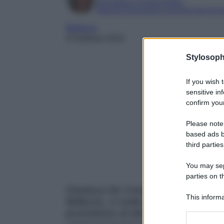
Giornalista e Content Editor
Esperta di linguaggi e tecniche del gior
Bellezza
8 Febbraio 2024
Stylosoph
If you wish 
sensitive in
confirm your
Please note
based ads b
third parties
You may sepa
parties on t
Gianluca De Crescenzo hair stylist 
This informa
Bellezza, ci svela quali sono le Tend
Participants
promettono di diventare dei veri mu