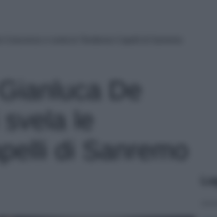
De Crescenzo ci svela le Tendenze Capelli di Sanremo
t Gianluca De
svela le
elli di Sanremo
Le