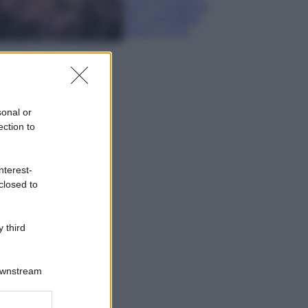
sana e rigogliosa:
non commettere
questi 3 errori
sonal or
ection to
nterest-
closed to
 third
Downstream