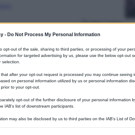
nalismo
Lettura: 3 minuti
y -
Do Not Process My Personal Information
to opt-out of the sale, sharing to third parties, or processing of your per
formation for targeted advertising by us, please use the below opt-out s
 selection.
 that after your opt-out request is processed you may continue seeing i
ased on personal information utilized by us or personal information dis
 prior to your opt-out.
rately opt-out of the further disclosure of your personal information by
he IAB’s list of downstream participants.
tra i più apprezzati del team Compagnia della
tion may also be disclosed by us to third parties on the IAB’s List of 
enze Capelli sul Palco dell’Ariston, quelle che
 that may further disclose it to other third parties.
st 2024!