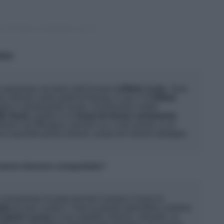
so da Myluxury (@myluxury_it)
2024
spopolare sul palco dell’Ariston
l’effetto Curly
. Tanti,
che naturali come quelli di Renga. E poi c’è
l’effetto
to e volutamente lucido. Focalizzerei inoltre
ile Oasis
, quello è un
trend da tenere seriamente
diamo con Mengoni, perché Lui, a mio avviso, è un
a maschile possa essere curata nel minimo dettaglio.
ti hanno davvero conquistato?
 ovviamente di parte perché è proprio il team di
tti
ad aver curato il look di questa splendida cantante.
 Quiet Luxury.
Il suo aspetto è fresco, naturale, un