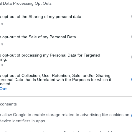
 that this website/app uses one or more Google services and may gath
l Data Processing Opt Outs
including but not limited to your visit or usage behaviour. You may click 
 to Google and its third-party tags to use your data for below specifi
o opt-out of the Sharing of my personal data.
ogle consent section.
In
o opt-out of the Sale of my Personal Data.
In
to opt-out of processing my Personal Data for Targeted
ing.
In
o opt-out of Collection, Use, Retention, Sale, and/or Sharing
ersonal Data that Is Unrelated with the Purposes for which it
lected.
Out
consents
mo a metà della corsa, e interrogare il nostro oracolo, ops,
o allow Google to enable storage related to advertising like cookies on
i chi stiamo parlando? Ovviamente di
Gianluca De
list
romano, punta di diamante del team
Compagnia
evice identifiers in apps.
 questi giorni impegnato dietro le quinte della
74esima