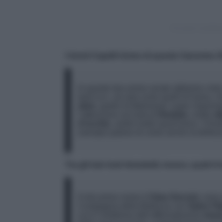
Un post condivi
I trend Capelli Uomo di questo Sanremo 
In queste due prime serate abbiamo visto 
tanti ricci, sia wet come quelli di Irama, 
slick
, quello di Mahmood, super impomata
l’attenzione sul look di
Diodato
, molto
st
d’occhio
, andrà molto quest’anno. Chiu
esempio palese di come anche la bellezz
Tra gli hair look femminili, invece, quali 
Il mio primo nome è
Clara Soccini
, sono
Compagnia della Bellezza con
Salvo File
Lei è l’emblema dell’affermatissimo
trend