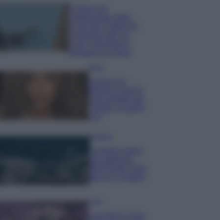
Il borgo più
spettacolare della
Costa dei Trabocchi
conquista tutti: tra
vicoli, panorami e
spiagge da sogno
Moda
Samira Lui
sfoggia il beach
look perfetto per
l’estate: scoprilo
qui!
Bellezza
I profumi marini
più gettonati
dell’Estate 2026,
freschi e leggeri
Casa
Lavanda in vaso