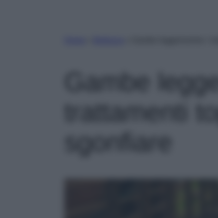
Home
»
Bellezza
»
Gambe leggerissime: i tr
Gambe legger
trattamenti t
sgonfiare