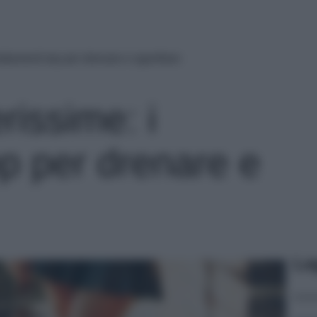
attamenti top per drenare e sgonfiare
issime: i
op per drenare e
Le