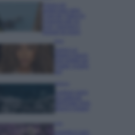
Il borgo più
spettacolare della
Costa dei Trabocchi
conquista tutti: tra
vicoli, panorami e
spiagge da sogno
Moda
Samira Lui
sfoggia il beach
look perfetto per
l’estate: scoprilo
qui!
Bellezza
I profumi marini
più gettonati
dell’Estate 2026,
freschi e leggeri
Casa
Lavanda in vaso