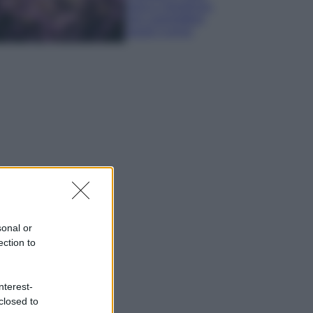
sana e rigogliosa:
non commettere
questi 3 errori
sonal or
ection to
nterest-
closed to