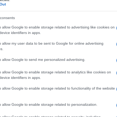
xtracorporeal Shock Wave Therapy): gambe più sgonfie
Out
nare i cuscinetti con il calore controllato
consents
lo per eliminare i liquidi in eccesso e rompere le cellule
o allow Google to enable storage related to advertising like cookies on
nuova frontiera dei trattamenti Total Body
sfrutta il freddo per colpire i residui adiposi sottocutanei
evice identifiers in apps.
o allow my user data to be sent to Google for online advertising
s.
arossi, onde d’urto e
to allow Google to send me personalized advertising.
attamenti top per togliere
o allow Google to enable storage related to analytics like cookies on
evice identifiers in apps.
o allow Google to enable storage related to functionality of the website
 tra i più richiesti nelle spa e nei centri estetici, è quello
delle tossine, sgonfiare, riattivare circolazione sanguigna e
e alleviare lo stress, rilassare e favorire un sonno
ffaticano il sistema circolatorio
, abbassando la
o allow Google to enable storage related to personalization.
sensazione di gambe pesanti o gonfie. Se
a casa
infrescanti, dalle creme gel a base di
caffeina, aloe e
o allow Google to enable storage related to security, including