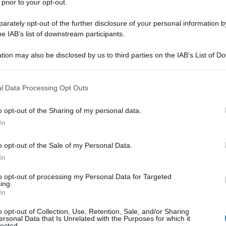
 prior to your opt-out.
rately opt-out of the further disclosure of your personal information by
he IAB’s list of downstream participants.
tion may also be disclosed by us to third parties on the IAB’s List of 
 that may further disclose it to other third parties.
 that this website/app uses one or more Google services and may gath
l Data Processing Opt Outs
including but not limited to your visit or usage behaviour. You may click 
 to Google and its third-party tags to use your data for below specifi
o opt-out of the Sharing of my personal data.
ogle consent section.
In
 fisico e mentale
, concentriamoci oggi su trattamenti e
 ed eliminare le tossine
. Che sia un intervento last
o opt-out of the Sale of my Personal Data.
ire per le vacanze, o un semplice modo per togliersi la
In
ieme allo stress che spesso ci porta a uno squilibrio
onfiore e sentirsi più leggere, purificando mente e corpo
to opt-out of processing my Personal Data for Targeted
o per la prova costume, in modo light.
ing.
In
 vibrazioni: ecco i trattamenti top per togliere gonfiore (e
o opt-out of Collection, Use, Retention, Sale, and/or Sharing
ersonal Data that Is Unrelated with the Purposes for which it
r: perché è efficace
lected.