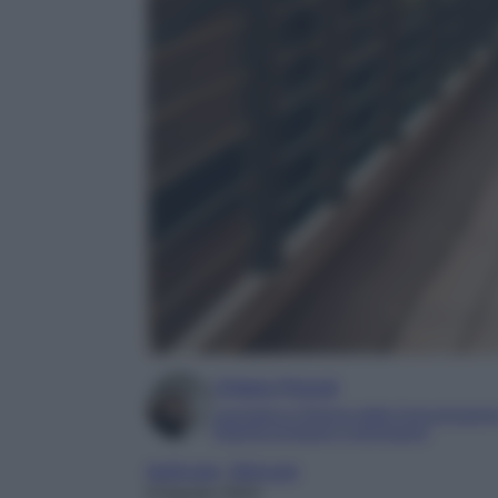
Chiara Pinzuti
Laureata in Scienze della Comunicazion
Esperta di beauty e benessere
bodycare
, 
Skincare
8 Agosto 2024