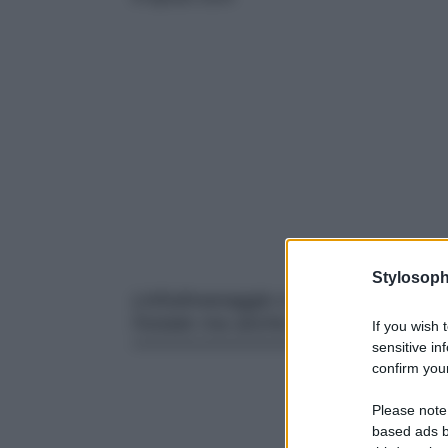
Stylosoph
Linfodreanaggio e non solo, i tratt
l’estate ma anche il prossimo autun
If you wish 
sensitive in
confirm your
Please note
based ads b