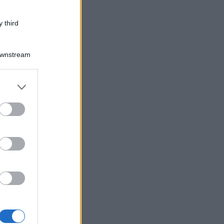
 third
Downstream
er and store
to grant or
ed purposes