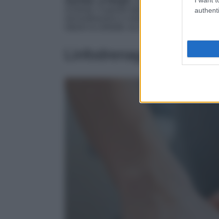
mentolo, ai fanghi
, nei
centri estetici prof
richiesto. A questo tuttavia si affiancano tratt
authenti
microvibrazioni e crioterapia. Segnatevi i mig
ridurre la cellulite: ecco i nostri preferiti!
Linfodrenaggio con met