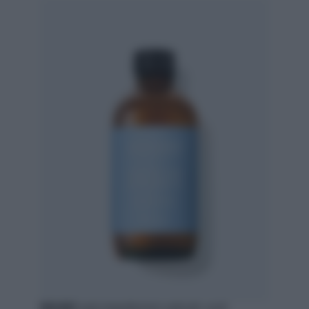
MIAMO
anti-imperfezioni salicylic acid