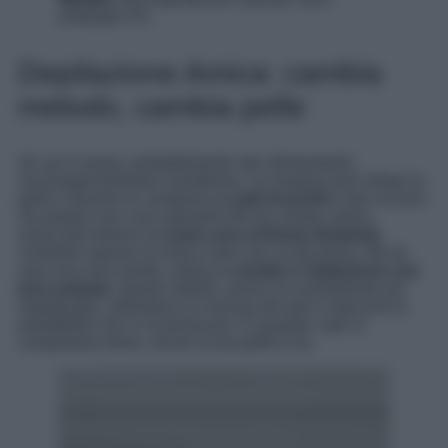
exfoliator 2%
Depilazione Amica: cambia
metodo, cambia pelle
Se usi il rasoio, probabilmente stai alimentando
inconsapevolmente il problema. La rasatura può irritare la
pelle e favorire la comparsa di
peli incarniti
e pori occlusi.
Se proprio non vuoi separarti dal tuo amato rasoio,
assicurati almeno di
usare una schiuma idratante
,
cambiare spesso la lama e fare uno scrub prima. Ma se
vuoi una vera svolta, valuta la
ceretta o l’epilazione con
luce pulsata
. Questi metodi, anche se inizialmente più
impegnativi, rallentano la crescita dei peli e riducono la
probabilità che si incarniscano. E quando i peli si
comportano bene, anche la tua pelle lo fa.