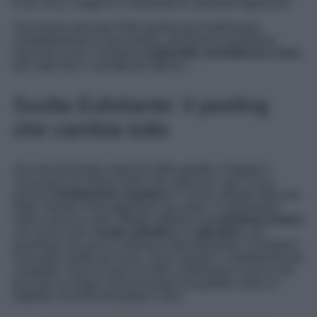
e via. Ecco, magari è il momento di cambiare approccio.
Una buona skincare delle gambe può trasformare
completamente la loro texture, eliminare le fastidiose
macchie scure e restituire
uniformità, morbidezza e luce
.
Qui sotto trovi i consigli più efficaci…
Svolta Esfoliante: il peeling
che cambia tutto
Uno dei principali colpevoli delle gambe a fragola è
l’accumulo di cellule morte che ostruisce i pori. Ecco
perché
l’esfoliazione regolare
è il primo alleato della tua
pelle. Niente scrub aggressivi da usare “a sentimento”
sotto la doccia, però. Meglio affidarsi ad
esfolianti chimici
con acidi come l’
acido salicilico
o il
glicolico
, che
penetrano nei pori e li liberano delicatamente. Il risultato?
Una pelle subito più liscia, meno spenta e visibilmente più
compatta. Usali un paio di volte a settimana e lascia che
facciano la magia, senza bisogno di grattarti come un
biglietto vincente del gratta e vinci.