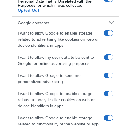
Personal Data that Is Unrelated with the
Viaggi
Purposes for which it was collected.
Opted Out
Montagna ad agosto: 4
località da non perdere per
una vacanza al fresco
Google consents
I want to allow Google to enable storage
related to advertising like cookies on web or
Viaggi
device identifiers in apps.
Isola di Vulcano, cosa vedere
e fare: spiagge, trekking e
I want to allow my user data to be sent to
luoghi da non perdere
Google for online advertising purposes.
I want to allow Google to send me
Moda
personalized advertising.
Chiara Ferragni detta tendenza
anche in estate: scopri qui il nuovo
I want to allow Google to enable storage
must di stagione da indossare con i
related to analytics like cookies on web or
tuoi beach look!
device identifiers in apps.
I want to allow Google to enable storage
Bellezza
related to functionality of the website or app.
5 scrub corpo fai da te per