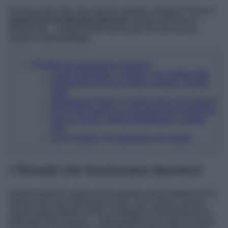
Pronta a dire
ciao ciao
alle tue “gambe a fragola”? Ecco
i
rimedi che funzionano davvero
, testati, promossi e –
finalmente – comprensibili anche per chi non ha una
laurea in dermatologia.
I Rimedi che funzionano davvero!
Svolta Esfoliante: il peeling che cambia tutto
Depilazione Amica: cambia metodo, cambia
pelle
Idratazione Power: la crema non è un optional
SOS Peli Incarniti: la soluzione dermatologica
Doccia Smart: cambia temperatura, cambia
tutto
Luce Pulsata: l’investimento che ripaga
I Rimedi che funzionano davvero!
Il primo passo è capire che le gambe vanno trattate con la
stessa cura che riserviamo al viso. Se ci pensi, spesso
siamo super attente a tonici, esfolianti e maschere per la
pelle del volto, ma poi… sulle gambe? Un colpo di rasoio