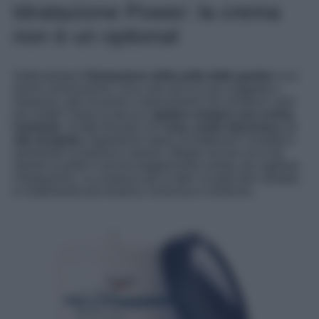
Idratazione Power: la crema
non è un optional
Sottovalutare
l’idratazione della pelle delle gambe
è un
errore comunissimo. Una cute secca è più soggetta a
irritazioni, peli incarniti e ispessimenti che rendono i pori
più visibili. Dopo la doccia,
applica sempre una crema
nutriente
. Scegli formule con
urea
,
acido ialuronico
od
olio di jojoba
, ingredienti capaci di trattenere l’umidità e
ripristinare la barriera cutanea. Meglio ancora se lo fai
mentre la pelle è ancora leggermente umida, per sigillare
l’idratazione. La costanza qui è tutto: la pelle ben idratata
è visibilmente più elastica, luminosa e uniforme.