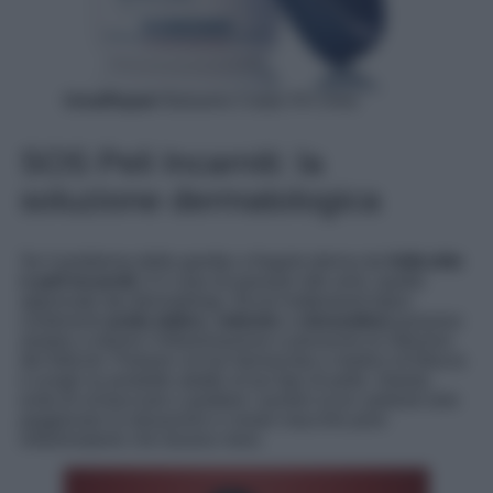
UreaRepair
Balsamo Corpo 5% Urea
SOS Peli Incarniti: la
soluzione dermatologica
Se il problema delle gambe a fragola deriva da
follicolite
o peli incarniti
, è il caso di passare alle armi, quelle
approvate dai dermatologi. Alcuni trattamenti topici
contenenti
acido lattico
,
retinolo
o
clorexidina
possono
aiutare a ridurre l’infiammazione e prevenire le infezioni
dei follicoli. Parlane col tuo farmacista o medico di fiducia
e scegli un prodotto adatto al tuo tipo di pelle. Intanto,
evita di schiacciare o grattare i puntini scuri: potresti solo
peggiorare la situazione e creare macchie post-
infiammatorie che durano mesi.