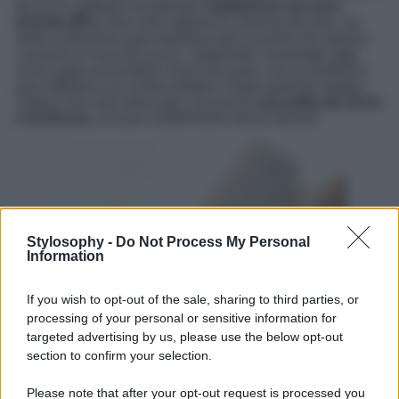
gli occhi, potresti considerare
l’epilazione con luce
pulsata (IPL)
. Non solo rallenta la crescita dei peli, ma
aiuta a prevenire quei fastidiosi peli incarniti che spesso
causano le macchie scure. I dispositivi casalinghi oggi
sono super accessibili e facili da usare, ma se preferisci,
puoi affidarti a un centro estetico. Dopo qualche seduta,
noterai non solo meno peli, ma anche
una pelle più liscia
e luminosa
, con pori visibilmente meno marcati.
Stylosophy -
Do Not Process My Personal
Information
If you wish to opt-out of the sale, sharing to third parties, or
processing of your personal or sensitive information for
targeted advertising by us, please use the below opt-out
section to confirm your selection.
Please note that after your opt-out request is processed you