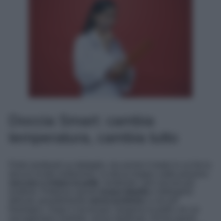
Doccia Smart: cambia
temperatura, cambia tutto
Potrà sembrarti un dettaglio, ma anche il modo in cui fai la
doccia incide moltissimo. Le docce troppo calde possono
seccare e irritare la pelle
, rendendo i pori ancora più
evidenti. Preferisci quindi
acqua tiepida
e detergenti
delicati, possibilmente
senza profumo
o con pH
fisiologico. Dopo il risciacquo, tampona la pelle con un
asciugamano morbido, senza strofinare. Anche questi