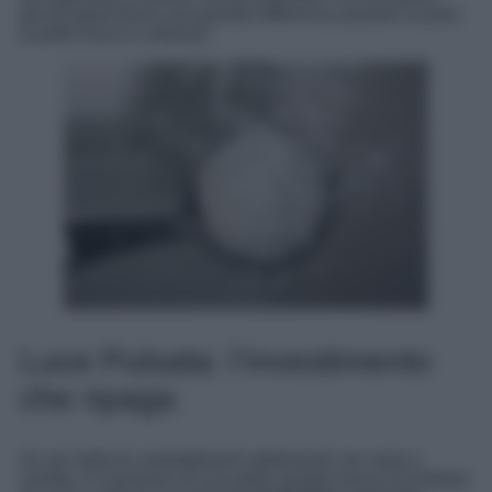
piccoli gesti fanno una grande differenza quando si parla
di pelle liscia e uniforme.
Luce Pulsata: l’investimento
che ripaga
Se sei stufa di combattimenti settimanali con rasoi e
cerette, e il pensiero di una pelle sempre liscia ti fa brillare