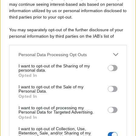
may continue seeing interest-based ads based on personal
information utilized by us or personal information disclosed to
third parties prior to your opt-out.
You may separately opt-out of the further disclosure of your
personal information by third parties on the IAB’s list of
downstream participants.
Personal Data Processing Opt Outs
This information may also be disclosed by us to third parties
on the IAB’s List of Downstream Participants that may further
I want to opt-out of the Sharing of my
disclose it to other third parties.
personal data.
Opted In
Please note that this website/app uses one or more Google
services and may gather and store information including but
I want to opt-out of the Sale of my
Personal Data.
not limited to your visit or usage behaviour. You may click to
Opted In
grant or deny consent to Google and its third-party tags to
use your data for below specified purposes in below Google
I want to opt-out of processing my
consent section.
Personal Data for Targeted Advertising.
Leggi anche
Opted In
I want to opt-out of Collection, Use,
Retention, Sale, and/or Sharing of my