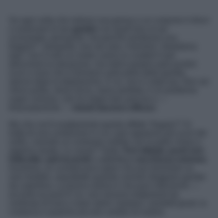
Se ogni volta che indossi una gonna o un costume ti ritrovi
a osservare le tue
gambe
con quell’aria un po’
sconsolata, pensando “ma perché sembrano una
fragola?”, tranquilla: non sei sola. Il termine “
strawberry
legs
” non è solo un modo carino (o crudele?) per
descrivere la situazione, ma indica proprio quei puntini
scuri o rossi che si formano sulla pelle delle gambe,
specie dopo la depilazione. E no, non è colpa tua. Non sei
meno pulita, meno liscia, meno perfetta: è un problema
super comune, che ha origini ben precise e —
fortunatamente —
rimedi davvero efficaci
.
Ma che cos’è esattamente questo effetto “fragola”? Si
tratta di una condizione in cui i pori appaiono più scuri del
solito, creando un contrasto visibile con la pelle chiara o
appena rasata. Le cause? Tante.
Pori dilatati
,
punti neri
,
follicolite
,
peli incarniti
o addirittura
secchezza estrema
.
Insomma, un cocktail poco glam che può diventare un
vero fastidio, soprattutto quando vorresti sfoggiare gambe
da copertina. La buona notizia è che puoi intervenire —
eccome se puoi! E no, non servono trattamenti da
centinaia di euro o laser alieni: bastano i prodotti giusti, la
costanza e qualche piccolo cambio di routine.