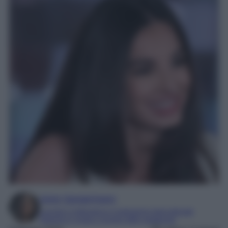
Irene Sangermano
Laureta in letteratura e traduzione interculturale
Esperta in moda e mondo dello spettacolo