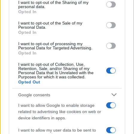
I want to opt-out of the Sharing of my
disclose it to other third parties.
personal data.
Opted In
Please note that this website/app uses one or more Google
services and may gather and store information including but
I want to opt-out of the Sale of my
Personal Data.
not limited to your visit or usage behaviour. You may click to
Opted In
grant or deny consent to Google and its third-party tags to
use your data for below specified purposes in below Google
I want to opt-out of processing my
consent section.
Personal Data for Targeted Advertising.
Leggi anche
Opted In
I want to opt-out of Collection, Use,
Retention, Sale, and/or Sharing of my
Personal Data that Is Unrelated with the
Viaggi
Purposes for which it was collected.
Opted Out
Isola di Vulcano, cosa vedere
e fare: spiagge, trekking e
luoghi da non perdere
Google consents
I want to allow Google to enable storage
related to advertising like cookies on web or
Moda
device identifiers in apps.
Chiara Ferragni detta tendenza
anche in estate: scopri qui il nuovo
I want to allow my user data to be sent to
must di stagione da indossare con i