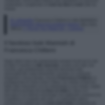
contenuto, senza dare tuttavia allo spettatore un pessimo
contenitore, scegliendo un
look da dieci e lode
tutto da
imitare.
@_stylosophy
Francesca Chillemi in stile MANNISH
#mannishstyle
#francescachillemi
#leiene
@Le Iene
Official
♬ Fire for You (Sped Up) – Cannons
Il favoloso look Mannish di
Francesca Chillemi
Negli ultimi mesi sta spopolando sempre di più tra le star
di tutto il mondo lo
stile mannish
, ovvero uno stile che
ricorda capi prettamente maschili declinati sulla
sensualità del corpo femminile creando un contrasto
elegante e senza tempo. Anche
Francesca Chillemi
, la
protagonista di Viola come il Mare, ha ceduto al fascino
dello stile maschile e lo ha interpretato a suo modo, ospite
dell’ultima puntata de
Le Iene su Italia 1
, dove si è
lanciata in un intenso monologo raccogliendo consensi tra
il pubblico e il popolo del web. La splendida attrice
siciliana ha optato per un
look total white
composto da