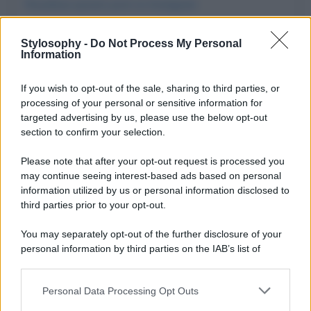
Visualizza questo post su Instagram
Stylosophy -
Do Not Process My Personal
Information
If you wish to opt-out of the sale, sharing to third parties, or
processing of your personal or sensitive information for
targeted advertising by us, please use the below opt-out
section to confirm your selection.
Please note that after your opt-out request is processed you
may continue seeing interest-based ads based on personal
Un post condiviso da Le Iene (@redazioneiene)
information utilized by us or personal information disclosed to
third parties prior to your opt-out.
You may separately opt-out of the further disclosure of your
personal information by third parties on the IAB’s list of
downstream participants.
Personal Data Processing Opt Outs
This information may also be disclosed by us to third parties
on the IAB’s List of Downstream Participants that may further