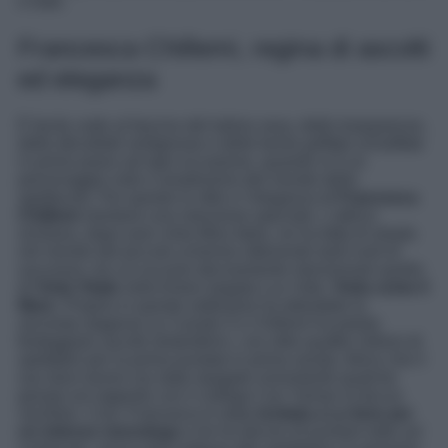
e lode.
Francesca Chillemi, regina di ascolti
ed eleganza
È facile cede al fascino del tubino sexy, delle trasparenze,
delle décolleté vertiginose e delle borse griffate schiaffate
in primo piano ad ogni occasione, quando si è un
personaggio noto e amatissimo del mondo dello
spettacolo. Per questo lo stile e l’eleganza di
Francesca
Chillemi
meritano una menzione speciale. L’attrice
siciliana, dopo aver vinto Miss Italia, ne ha fatta di strada
nel mondo del piccolo schermo ottenendo tanti ruoli di
successo, tra cui occorre decisamente menzionare quello
di
Viola Vitale
nella fiction targata Lux Vide,
Viola come il
Mare
. Proprio in queste settimane ha debuttato la
seconda stagione su Canale 5 e Chillemi ha potuto
festeggiare ascolti stratosferici, con oltre quattro milioni di
spettatori per la prima puntata in prima serata, felice che il
suo duro lavoro sia stato ripagato nonostante qualche
gossip sul rapporto con il collega Can Yaman la faccia
vacillare. Così, Francesca è stata
invitata a Le Iene per
un intenso monologo
e lei ha deciso di puntare tutto sul