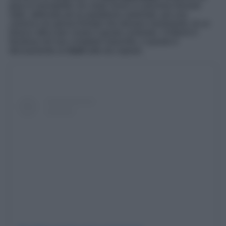
giacca monopetto con ampi revers in prezioso tessuto
satin, abbinata ad un pantalone sartoriale, poi una
camicia con grinze frontali che donano movimento, di un
bianco ottico per creare il giusto contrasto. Chillemi è
favolosa nel suo completo maschile, e questo è
decisamente un
look
tutto da copiare.