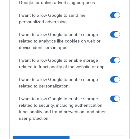
tuoi beach look!
Google for online advertising purposes.
I want to allow Google to send me
Bellezza
personalized advertising.
5 scrub corpo fai da te per
I want to allow Google to enable storage
una pelle liscia e levigata a
prova di Estate
related to analytics like cookies on web or
device identifiers in apps.
Casa
I want to allow Google to enable storage
related to functionality of the website or app.
Come organizzare il frigorifero in
estate: 5 consigli per conservare
meglio gli alimenti ed evitare
I want to allow Google to enable storage
sprechi
related to personalization.
I want to allow Google to enable storage
related to security, including authentication
functionality and fraud prevention, and other
user protection.
© – Stylosophy – Anicaflash S.r.l. – P.Iva 01816001000 – Testata
Giornalistica registrata presso il Tribunale ordinario di Roma, n° 111/2022
del 21/07/2022