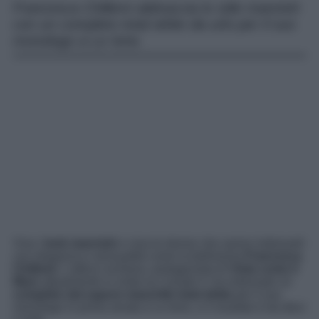
Francesca Chillemi abbraccia lo stile mannish
con un completo total white da urlo per il suo
monologo a Le Iene.
Viva i
look mannish
e viva le donne che sanno indossarli
con eleganza e sensualità come la bellissima
Francesca
Chillemi
. L’attrice siciliana, protagonista di
Viola come il
Mare
attualmente in onda su Canale 5, ha indossato un
completo dal sapore maschile total white
per il suo
monologo in prima serata a Le Iene, e il risultato è da dieci