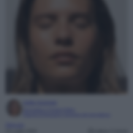
Sofia Gusman
Giornalista e Content Editor
Esperta di linguaggi e tecniche del giornalismo
Skincare
24 Luglio 2024
Lettura: 5 minuti