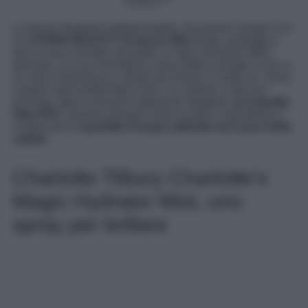
La brume idratante indispensabile, da portare sempre con
sé.
HYDRA BEAUTY Essence Mist
idrata, protegge e
dona nuova energia alla pelle, in ogni momento della
giornata. La sua consistenza ultra-sottile avvolge il viso in
un velo di freschezza, ideale per fissare il make up. Svela
il potere dell’emblematico fiore, la camelia, e del suo
principio attivo esclusivo altamente idratante,
la Camellia
Alba PFA
. Questo principio aiuta la pelle a ripristinare e
conservare la
quantità d’acqua ottimale nel cuore delle
cellule.
Charlotte Tilbury Charlotte’s
Magic Hydrator Mist, uno
spray per brillare