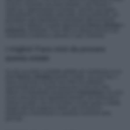
al trucco, fornendo una base idratata, e per fissare il
make-up, migliorandone la durata. Lasciare asciugare
naturalmente il prodotto sulla pelle senza strofinare, per
permettere agli ingredienti di penetrare efficacemente.
Con l’uso regolare, la pelle apparirà più
fresca
,
idratata
e
luminosa
, rendendo i Face Mist un alleato prezioso per
mantenere la bellezza naturale in ogni momento.
I migliori Face mist da provare
questa estate
Se stai cercando il prodotto perfetto per mantenere la tua
pelle
fresca
e
idratata
durante l’estate, non puoi fare a
meno di provare uno dei Face Mist che abbiamo
selezionato per te. Questi spray per il viso non solo
offrono un’immediata sensazione di
freschezza
, ma sono
anche arricchiti con ingredienti benefici che leniscono e
nutrono la pelle. Dai un’occhiata e scopri quale si adatta
meglio alle tue esigenze estive, per un boost di
idratazione e benessere in qualsiasi momento della
giornata…