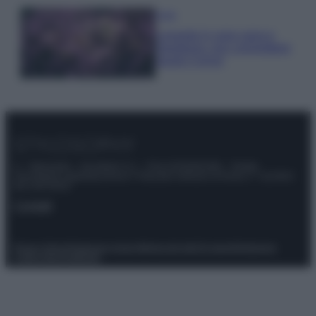
Casa
Lavanda in vaso sana e
rigogliosa: non commettere
questi 3 errori
© – Stylosophy – Anicaflash S.r.l. – P.Iva 01816001000 – Testata
Giornalistica registrata presso il Tribunale ordinario di Roma, n° 111/2022
del 21/07/2022
Contatti
Privacy Policy
Preferenze privacy
Mappa del sito
Chi siamo
Redazione
Codice Etico
Pubblicità