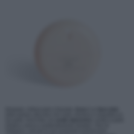
Idratante, rinfrescante e fissante,
Aura
è un
face mist
dalla texture ultra-fine che nutre, illumina e riequilibra la
tua pelle. Arricchito con
acido ialuronico
, rende la pelle
elastica, tonica e profondamente idratata. I fiori di
Verbasco, noti per le loro proprietà luminescenti,