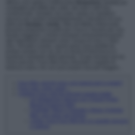
offrono una rapida e rinfrescante
idratazione
, perfetta per
combattere gli effetti del caldo, del sole e dell’aria
condizionata. Semplici da usare, basta un semplice
spruzzo per sentire immediatamente il beneficio di una
pelle più
idratata
e
lenita
. Oltre all’effetto rinfrescante,
possono preparare la pelle per il trucco, fissarlo per una
durata maggiore, e lenire eventuali arrossamenti grazie
agli ingredienti calmanti come l’acqua di rose o l’aloe
vera. Versatili e pratici, questi spray sono perfetti da
portare sempre con sé, per un boost di freschezza in
qualsiasi momento della giornata. Scopri dunque più da
vicino perché i Face Mist sono diventati il segreto di
bellezza estivo che non puoi proprio lasciarti sfuggire…
Face Mist, perché sono così apprezzati in estate?
Face mist, come usarli…
I migliori Face mist da provare questa estate
Un’idratazione intensa con Chanel Hydra
Beauty Essence Mist
Charlotte Tilbury Charlotte’s Magic Hydrator
Mist, uno spray per brillare
Lávika, Aura Face Mist per un aspetto giovane
e radioso