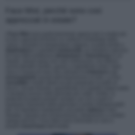
Face Mist, perché sono così
apprezzati in estate?
I
Face Mist
sono particolarmente apprezzati in estate per
la loro capacità di fornire un sollievo immediato dalla
calura. Quando le temperature salgono, la pelle tende a
disidratarsi
e a perdere
luminosità
; un semplice spruzzo
di Face Mist restituisce
idratazione
e
freschezza
in un
istante. Questi spray non solo rinfrescano, ma offrono
anche benefici lenitivi, grazie a ingredienti come l’aloe
vera e l’acqua di rose che calmano le
irritazioni
e gli
arrossamenti
causati dall’esposizione al sole. La loro
versatilità
li rende ideali sia per preparare la pelle al
trucco, sia per fissarlo, garantendo un aspetto impeccabile
e duraturo anche nelle giornate più calde. Inoltre, la
praticità di poterli portare sempre con sé e usarli in
qualsiasi momento della giornata li rende indispensabili
per chi desidera mantenere una pelle
radiosa
e ben
idratata. Questo mix di freschezza, idratazione e comfort
spiega perché i Face Mist siano diventati un vero e
proprio
must-have
dell’estate.