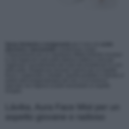
Spray idratante e ossigenante
per il viso con
acido
ialuronico, niacinamide
e protezione contro
l’inquinamento per un istantaneo effetto brillante ovunque
tu sia! Applicare sulla pelle detersa mattina e sera per
migliorare l’assorbimento del resto dei prodotti per la cura
della pelle. Riapplicare durante il giorno per un aspetto
fresco, rivitalizzato e idratato. Questo prodotto si ispirata al
potere dell’ossigenoterapia del viso, è un’essenza
speciale che migliora la pelle donandole un aspetto
levigato.
Lávika, Aura Face Mist per un
aspetto giovane e radioso