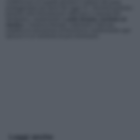
conferiscono un aspetto giovane e radioso alla pelle,
proteggendola dai danni dei raggi UV. I fermenti probiotici
presenti nella formulazione rafforzano il naturale film
idrolipidico, mantenendo la
pelle idratata, morbida ed
elastica
. L’essenza floreale, inebriante e delicata,
amplifica la sensazione di freschezza, trasformando ogni
spruzzo in un momento di puro benessere.
Leggi anche