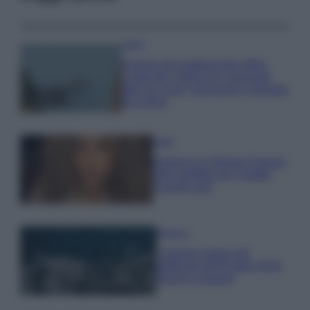
Viaggi
Il borgo più spettacolare della
Costa dei Trabocchi conquista
tutti: tra vicoli, panorami e spiagge
da sogno
Moda
Samira Lui sfoggia il beach
look perfetto per l’estate:
scoprilo qui!
Bellezza
I profumi marini più
gettonati dell’Estate 2026,
freschi e leggeri