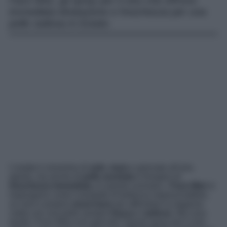
Face Mist, gli spray per il viso che offrono
immediata idratazione e freschezza per una
pelle radiosa in Estate.
L’estate è sinonimo di
sole
,
mare
e giornate all’aria
aperta, ma anche di
pelle assetata
e bisogno di
freschezza immediata
. In questo scenario, i
Face Mist
si
impongono come il prodotto di bellezza imprescindibile,
un vero e proprio
must-have
per affrontare la stagione
calda con una pelle sempre
fresca
e
radiosa
. Ma cosa
rende i Face Mist così speciali? Questi spray per il viso