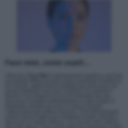
Face mist, come usarli…
Utilizzare i
Face Mist
è estremamente semplice e può fare
una grande differenza nella routine quotidiana di bellezza.
Per iniziare, agitare bene la bottiglia per assicurarsi che
tutti gli ingredienti siano ben miscelati. Poi, tenendo il
flacone a una distanza di circa 20 centimetri dal viso,
spruzzare il prodotto uniformemente su tutta la pelle. È
importante chiudere gli occhi e la bocca durante
l’applicazione per evitare irritazioni. I Face Mist possono
essere usati al mattino per risvegliare la pelle, durante il
giorno per un rapido rinfresco, e la sera per dare sollievo
alla pelle stanca. Sono anche ottimi per preparare la pelle