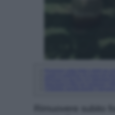
Rimuovere subito foglie e detriti per ev
Lavare la superficie con acqua per elim
Eliminare le macchie con detergenti del
Spazzolare le fibre per mantenere l’effe
Controllare periodicamente il drenaggi
Rimuovere subito fog