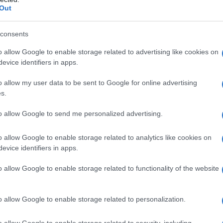
 a rendere accogliente l’ambiente.
Out
a sintetica del terrazzo non richiede prodotti
ate. Bastano pochi strumenti facilmente reperibili e
consents
risultato efficace in tempi rapidi. Seguendo questi
, la morbidezza e la resa estetica del prato artificiale
o allow Google to enable storage related to advertising like cookies on
evice identifiers in apps.
pleta stanza per stanza
o allow my user data to be sent to Google for online advertising
s.
to allow Google to send me personalized advertising.
o allow Google to enable storage related to analytics like cookies on
evice identifiers in apps.
o allow Google to enable storage related to functionality of the website
o allow Google to enable storage related to personalization.
o allow Google to enable storage related to security, including