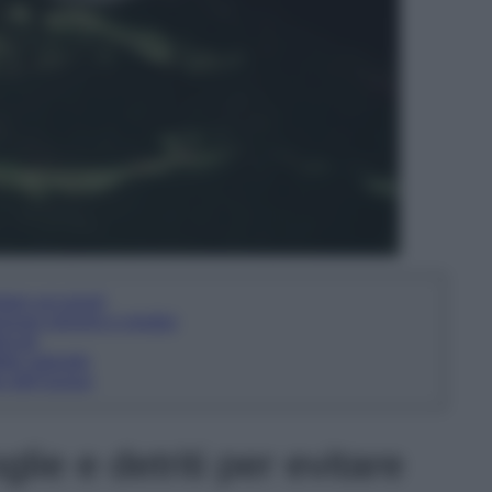
itare accumuli
inare polvere e residui
icati
tto naturale
o dell’acqua
lie e detriti per evitare