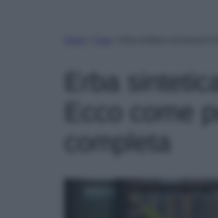
Home
»
Casa
»
Erba sintetica sul terrazzo?
Erba sintetic
Ecco come pu
completa