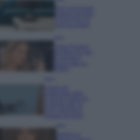
Dove posizionare
il divano secondo
il Feng Shui: gli
errori da evitare
Moda
Chiara Ferragni,
più bella che mai:
al naturale e
senza make up
VIDEO
Viaggi
Il borgo più
spettacolare della
Costa dei Trabocchi
conquista tutti: tra
vicoli, panorami e
spiagge da sogno
Moda
Samira Lui
sfoggia il beach