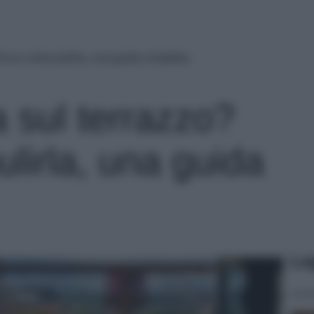
 Ecco come pulirla, una guida completa
a sul terrazzo?
lirla, una guida
Le