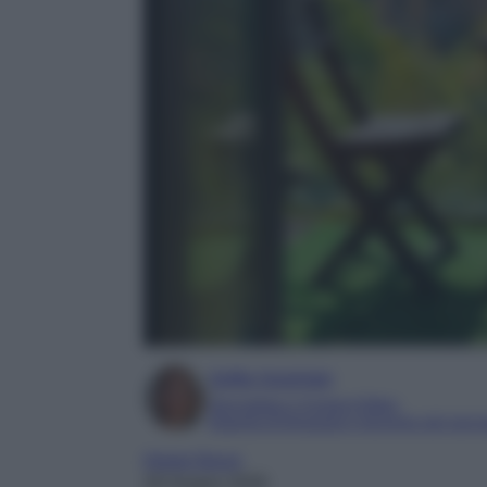
Sofia Gusman
Giornalista e Content Editor
Esperta di linguaggi e tecniche del gior
Home Decor
28 Giugno 2026