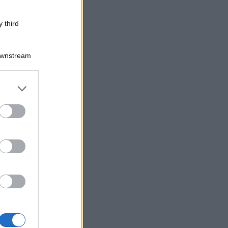
 third
Downstream
er and store
to grant or
ed purposes