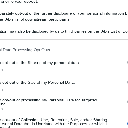
 prior to your opt-out.
rately opt-out of the further disclosure of your personal information by
he IAB’s list of downstream participants.
tion may also be disclosed by us to third parties on the IAB’s List of 
 that may further disclose it to other third parties.
 that this website/app uses one or more Google services and may gath
l Data Processing Opt Outs
including but not limited to your visit or usage behaviour. You may click 
 to Google and its third-party tags to use your data for below specifi
o opt-out of the Sharing of my personal data.
ogle consent section.
In
o opt-out of the Sale of my Personal Data.
ioni più apprezzate
per valorizzare terrazzi, balconi e
utto dalla capacità di offrire un effetto estetico simile a
In
rigazione, tagli frequenti o interventi di giardinaggio.
di una regolare
manutenzione
per conservare il suo
to opt-out of processing my Personal Data for Targeted
ing.
In
 superficie tendono ad accumularsi polvere, foglie secche,
all’utilizzo quotidiano degli spazi esterni. Senza una
o opt-out of Collection, Use, Retention, Sale, and/or Sharing
ersonal Data that Is Unrelated with the Purposes for which it
hiacciate e opache, facendo perdere all’intero terrazzo
lected.