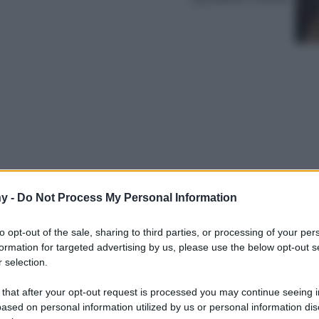
y -
Do Not Process My Personal Information
mpromettere l’aspetto del prato artificiale.
lirlo velocemente e mantenerlo sempre in
to opt-out of the sale, sharing to third parties, or processing of your per
formation for targeted advertising by us, please use the below opt-out s
 selection.
 that after your opt-out request is processed you may continue seeing i
ased on personal information utilized by us or personal information dis