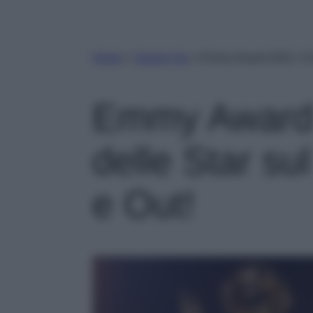
Home
»
Gossip Vip
»
Emmy Award 2022, il lo
Emmy Award 2
delle Star su
e Out!