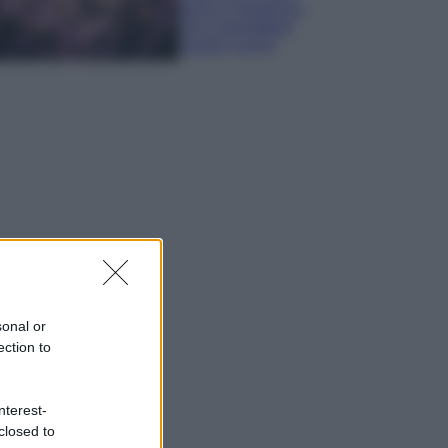
sana e rigogliosa:
non commettere
questi 3 errori
sonal or
ection to
nterest-
closed to