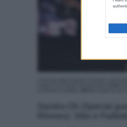
authenti
Come per tutte le grandi occasioni, anche pe
carpet c’è chi riesce ad azzeccare il
look
che
la smania di strafare,
stecca
nel giorno più i
Sandra Oh (Special gu
Rhimes): Stile e Paillet