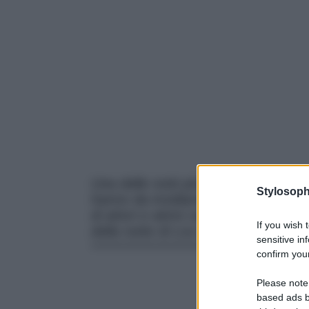
Una delle notti più attese dagli att
Stylosoph
hanno da invidiare ai divi del cine
di attori e attrici sul red carpet. Ma
If you wish 
della notte di Los Angeles… con un
sensitive in
confirm your
Please note
based ads b