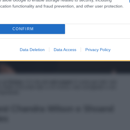
cation functionality and fraud prevention, and other user protection.
CONFIRM
Data Deletion
Data Access
Privacy Policy
r gli
Emmy
c’è il rito del
red carpet
. E come per tutti i red
 mette d’accordo tutti, e chi invece, mal consigliato o con
mportante.
est Chandra Wilson e Shoand
tes