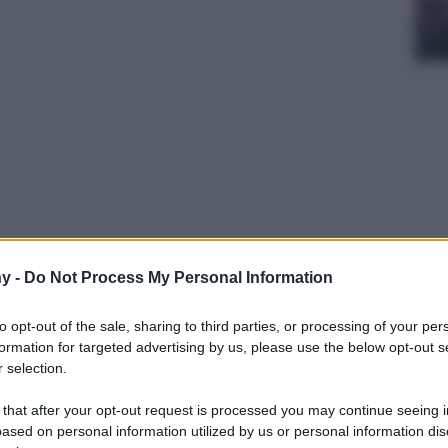
ori del piccolo schermo, che ormai niente
y -
Do Not Process My Personal Information
ma, è sicuramente la notte degli Emmy. Parata
 chi sono stati i promossi e i bocciati? In e Out
to opt-out of the sale, sharing to third parties, or processing of your per
 tocco di…
formation for targeted advertising by us, please use the below opt-out s
 selection.
 that after your opt-out request is processed you may continue seeing i
ased on personal information utilized by us or personal information dis