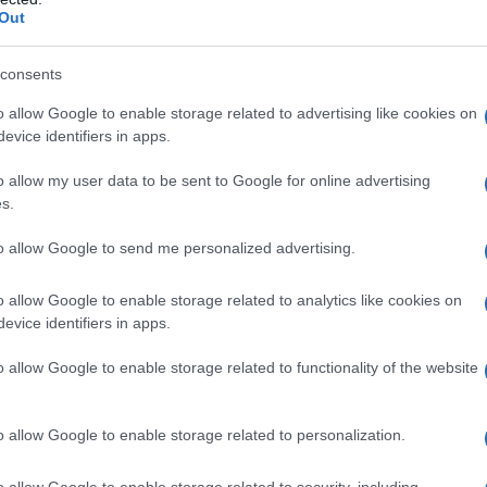
!
Out
a Wilson e Shoand Rhimes): Stile e Paillettes
e… ma anche meno!
Tanta Luce… forse troppa?
consents
un tocco di sfrontatezza
o allow Google to enable storage related to advertising like cookies on
ata. Stravince!
evice identifiers in apps.
i Emmy
o allow my user data to be sent to Google for online advertising
s.
 Emmy 2022: In e Out!
to allow Google to send me personalized advertising.
o allow Google to enable storage related to analytics like cookies on
evice identifiers in apps.
o allow Google to enable storage related to functionality of the website
o allow Google to enable storage related to personalization.
o allow Google to enable storage related to security, including