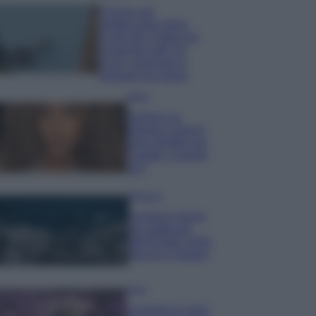
Il borgo più
spettacolare della
Costa dei Trabocchi
conquista tutti: tra
vicoli, panorami e
spiagge da sogno
Moda
Samira Lui
sfoggia il beach
look perfetto per
l’estate: scoprilo
qui!
Bellezza
I profumi marini
più gettonati
dell’Estate 2026,
freschi e leggeri
Casa
Lavanda in vaso