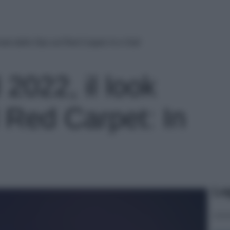
ok delle Star sul Red Carpet: In e Out!
022, il look
l Red Carpet: In
Le