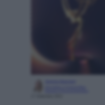
Serena Basciani
Giornalista e Content Editor
Esperta in Personal Branding
17 Settembre 2022