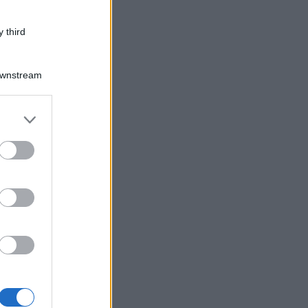
 third
Downstream
er and store
to grant or
ed purposes