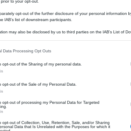
 prior to your opt-out.
rately opt-out of the further disclosure of your personal information by
he IAB’s list of downstream participants.
tion may also be disclosed by us to third parties on the IAB’s List of 
 that may further disclose it to other third parties.
 that this website/app uses one or more Google services and may gath
l Data Processing Opt Outs
including but not limited to your visit or usage behaviour. You may click 
 to Google and its third-party tags to use your data for below specifi
o opt-out of the Sharing of my personal data.
ogle consent section.
In
nella notte tra lunedì e martedì scorso.
Succession
e
o opt-out of the Sale of my Personal Data.
vvero, rispettivamente,
miglior serie drammatica
e
In
imati in questa edizione: quello del
primo uomo
or attore
per una serie drammatica e della
prima donna
to opt-out of processing my Personal Data for Targeted
ce
in una serie drammatica. Al timone come presentatore
ing.
ar del
Saturday Night Show
, e sul
Red Carpet
tutti volti
In
come se la sono cavata con i
look
i protagonisti e chi
o opt-out of Collection, Use, Retention, Sale, and/or Sharing
ersonal Data that Is Unrelated with the Purposes for which it
lected.