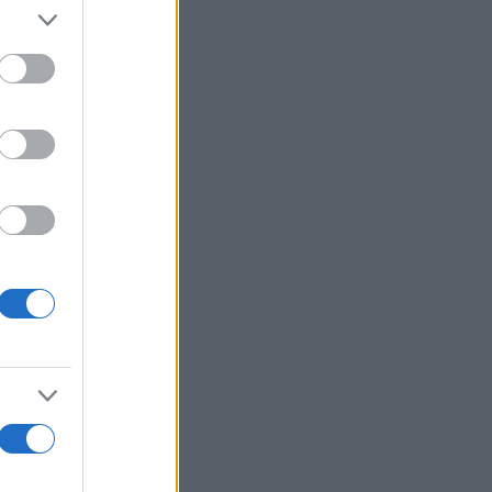
er and store
to grant or
ed purposes