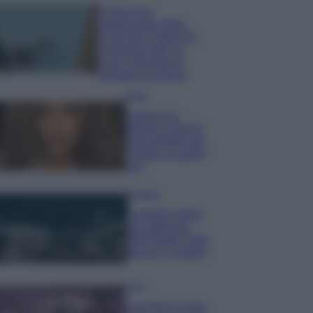
Il borgo più
spettacolare della
Costa dei Trabocchi
conquista tutti: tra
vicoli, panorami e
spiagge da sogno
Moda
Samira Lui
sfoggia il beach
look perfetto per
l’estate: scoprilo
qui!
Bellezza
I profumi marini
più gettonati
dell’Estate 2026,
freschi e leggeri
Casa
Lavanda in vaso