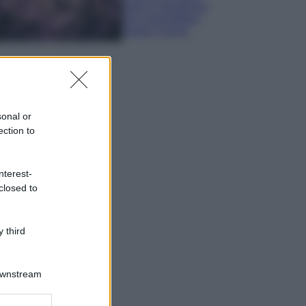
sana e rigogliosa:
non commettere
questi 3 errori
sonal or
ection to
nterest-
closed to
 third
Downstream