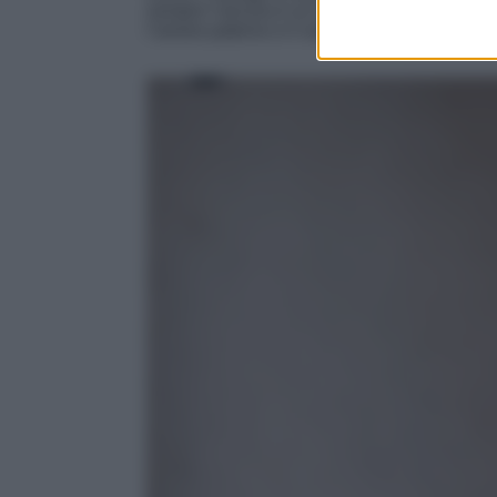
sempre l’ancora è un simbolo di forza e legam
l’amore paterno e il valore di un legame famil