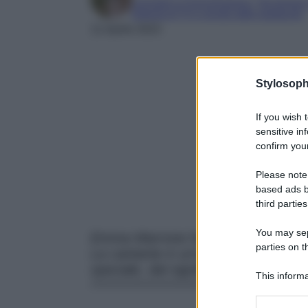
Laureata in Comunicazione, Tecnologie e 
Esperta di TV e mondo dello spettacolo
11 Aprile 2023
Stylosoph
If you wish 
sensitive in
confirm your
Please note
based ads b
third parties
You may sepa
Emma Marrone ha mostrato ai suoi f
parties on t
La cantante è un’amante dei tatuagg
speciale, dal significato nascosto.
This informa
Participants