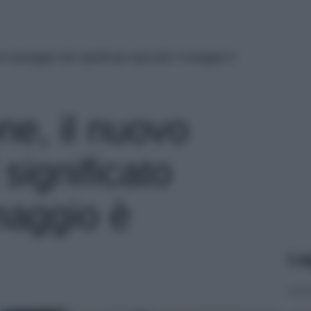
 tatuaggio dal significato speciale: l’omaggio è
e, il nuovo
significato
maggio è
Le