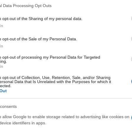
 that this website/app uses one or more Google services and may gath
l Data Processing Opt Outs
including but not limited to your visit or usage behaviour. You may click 
 to Google and its third-party tags to use your data for below specifi
o opt-out of the Sharing of my personal data.
ogle consent section.
In
o opt-out of the Sale of my Personal Data.
In
to opt-out of processing my Personal Data for Targeted
ing.
In
o opt-out of Collection, Use, Retention, Sale, and/or Sharing
ersonal Data that Is Unrelated with the Purposes for which it
lected.
Out
 followers uno dei cambiamenti più recenti che ha deciso
 ed ha scelto di realizzarne uno molto speciale, dal
consents
er una persona a lei molto cara.
o allow Google to enable storage related to advertising like cookies on
evice identifiers in apps.
uovo tatuaggio è una