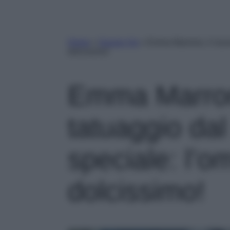
Home
»
Gossip Vip
»
Emma Marrone, il nuovo
dolcissimo!
Emma Marron
tatuaggio dal 
speciale: l’o
dolcissimo!