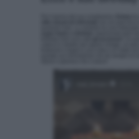
Per il giorno del suo compleanno,
Emma
ha 
stile casual ed informale
ma con quel tocco
qualsiasi look. La cantante ha così indossato
super basic e minimal
, impreziosito però dai
birthday look sono stati
gli accessori
. Un pai
catena in metallo dal sapore vintage, un paio d
tiratissimi e legati in una coda e un make 
puntato sul minimalismo che da sempre la co
stiloso e glamour che ci piace!