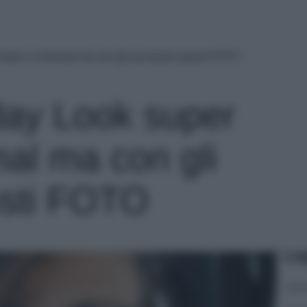
basic e minimal ma con gli accessori giusti FOTO
day Look super
mal ma con gli
usti FOTO
Le