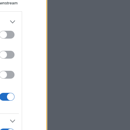
Downstream
er and store
to grant or
ed purposes