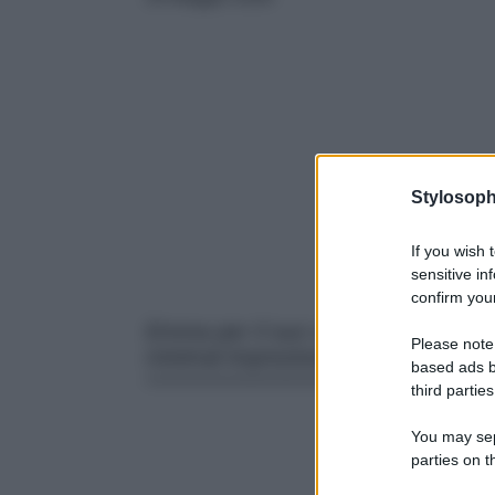
Stylosoph
If you wish 
sensitive in
confirm your
Emma per il suo compleanno ha scel
Please note
minimal impreziosito però dai giusti
based ads b
third parties
You may sepa
parties on t