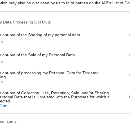
tion may also be disclosed by us to third parties on the IAB’s List of 
 that may further disclose it to other third parties.
 that this website/app uses one or more Google services and may gath
l Data Processing Opt Outs
including but not limited to your visit or usage behaviour. You may click 
 to Google and its third-party tags to use your data for below specifi
o opt-out of the Sharing of my personal data.
ogle consent section.
In
o opt-out of the Sale of my Personal Data.
In
to opt-out of processing my Personal Data for Targeted
ing.
 e, dopo aver condiviso sui social un selfie in macchina e
In
ha festeggiato il suo compleanno con le persone del suo
minimal
. A fare la differenza, gli accessori: qui di seguito
o opt-out of Collection, Use, Retention, Sale, and/or Sharing
ersonal Data that Is Unrelated with the Purposes for which it
lected.
Out
suo compleanno con gli
consents