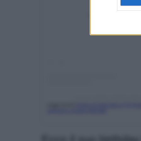
Visualizza questo post 
Un post condiviso da Emma Mar
Leggi anche
Emma incanta tutti a C’è Pos
oversize e scarpe pitonate!
Ecco il suo birthday