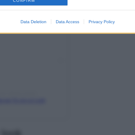
CONFIRM
su Instagram
Data Deletion
Data Access
Privacy Policy
rone (@real_brown)
ta per Te con un Look
 look