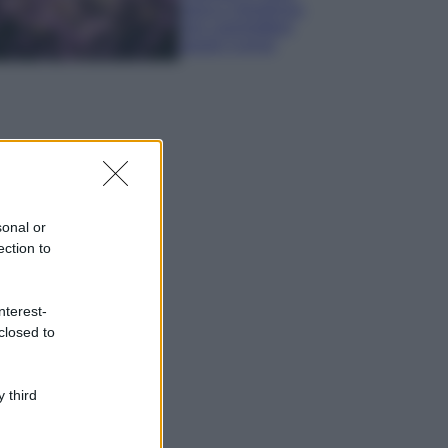
sana e rigogliosa:
non commettere
questi 3 errori
sonal or
ection to
nterest-
closed to
 third