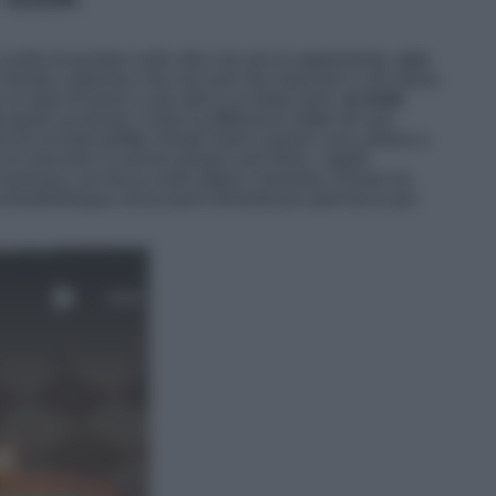
scelto di puntare sullo stile che più la rappresenta,
uno
 trendy e glamour che non può mai mancare e che eleva
 un paio di jeans a vita alta e un body nero,
un look
 giusti accessori. A fare la differenza infatti nel suo
o di occhiali griffati, firmati Saint Laurent, una collana a
i orecchini a cerchio dorati e per finire, capelli
up luminoso con focus sulle labbra. Insomma, Emma ha
ntraddistingue senza però dimenticare quel tocco più