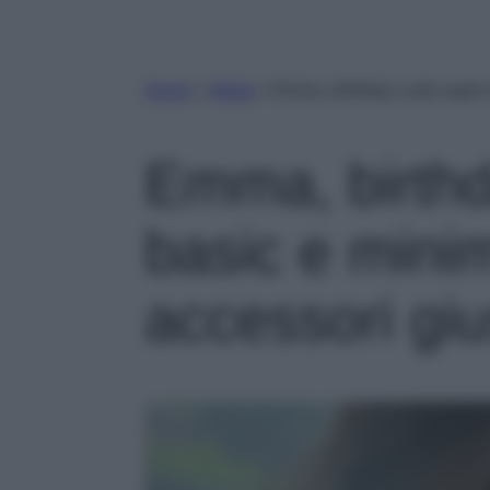
Home
»
Moda
»
Emma, birthday Look super 
Emma, birth
basic e mini
accessori gi