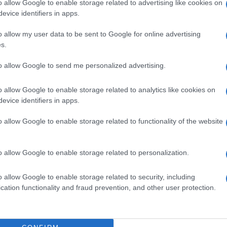
o allow Google to enable storage related to advertising like cookies on
evice identifiers in apps.
e e spensierata, una
mega torta
con tanto di scritta
 le immancabili candeline da spegnere con tanto di
o allow my user data to be sent to Google for online advertising
42 anni e, con la semplicità che da sempre la
l suo giorno speciale
con le sue persone più care nella
s.
ente sfarzi, niente eccessi, niente sbrilluccichi ma solo
 Anche per quanto riguarda il look, la cantante non è stata
to allow Google to send me personalized advertising.
le casual ed informale
: scoprilo qui sotto!
o allow Google to enable storage related to analytics like cookies on
evice identifiers in apps.
o allow Google to enable storage related to functionality of the website
o allow Google to enable storage related to personalization.
o allow Google to enable storage related to security, including
cation functionality and fraud prevention, and other user protection.