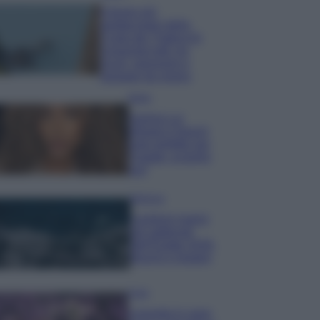
Il borgo più
spettacolare della
Costa dei Trabocchi
conquista tutti: tra
vicoli, panorami e
spiagge da sogno
Moda
Samira Lui
sfoggia il beach
look perfetto per
l’estate: scoprilo
qui!
Bellezza
I profumi marini
più gettonati
dell’Estate 2026,
freschi e leggeri
Casa
Lavanda in vaso