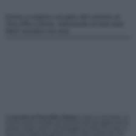
Emma si esibisce sul palco del concerto di
Tony Effe a Roma, indossando un look total
black semplice ma sexy.
Il
concerto di Tony Effe a Roma
è stato un successo, un
evento preso d’assalto da tantissimi fan del rapper che ha
potuto contare anche sull’appoggio di Giulia De Lellis, la
sua nuova fidanzata pronta a fare il tifo in prima fila. Sul