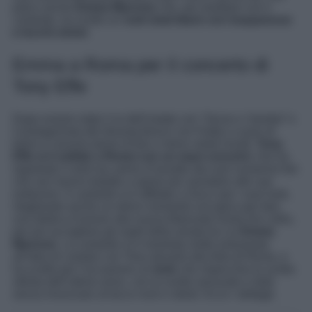
palco anche
Emma Marrone
che, per duettare con il
cantante, ha scelto un l
ook total black con trasparenze
e tocchi street
.
Emma a Roma per il concerto di
Tony Effe
Dopo essere stato il re dell’estate con “
Sesso e Samba
” e
il protagonista del dissing feroce con Fedez a suon di
barre e canzoni piene di più o meno velati insulti,
Tony
Effe si è esibito a Roma con un maxi concert
o che ha
registrato il sold out, preso d’assalto dai suoi numerosi fan
che non hanno badato a spese per assistere alle sue
esibizioni. Il cantante si è affidato a Gucci per i suoi look,
ritagliando anche un dolce momento sul palco per fare
una dedica d’amore alla nuova fidanzata Giulia De Lellis,
per poi accogliere gli ospiti della serata tra cui
Emma
Marrone
. La cantante si è mostrata molto entusiasta
all’idea di cantare con Tony davanti alla folla di Roma, e
ha scelto per l’occasione un
look
che rispecchia la scelta
stilista dell’ultimo anno, con la svolta sensuale e dark
senza rinunciare al tocco rock e street. Ecco i dettagli.