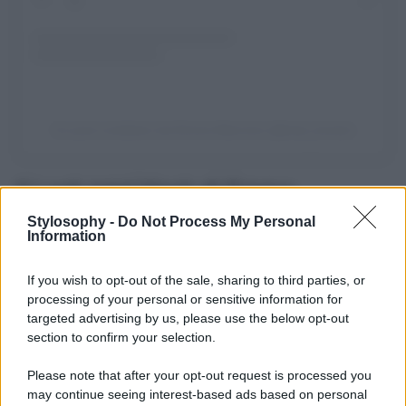
Un post condiviso da Emma Marrone (@real_brown)
Il Look total black di Emma
Stylosophy -
Do Not Process My Personal
Il look di
Emma Marrone
è molto cambiato nell’ultimo e
Information
possiamo dire che è decisamente cambiato in meglio. La
cantante ha capito come valorizzare il proprio corpo e ha
If you wish to opt-out of the sale, sharing to third parties, or
optato per uno stile più sensuale, come quello scelto per il
concerto di Tony Effe a Roma
. Emma, infatti, indossa un
processing of your personal or sensitive information for
look total black
composto da una minigonna, una
targeted advertising by us, please use the below opt-out
maglietta a collo alto in tessuto see through con reggiseno
section to confirm your selection.
a vista, calze velate e un paio di
stivali alti in vernice
. Il
tocco street è dato senza ombra di dubbio dal bomber
Please note that after your opt-out request is processed you
nero, tenuto legato in vita come una vera rapper, ma
may continue seeing interest-based ads based on personal
anche dai capelli al naturale e dal make-up soft. Del resto