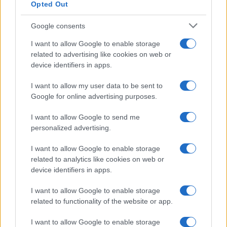
Opted Out
Lavanda in vaso sana e
rigogliosa: non commettere
questi 3 errori
Google consents
I want to allow Google to enable storage
related to advertising like cookies on web or
Moda
device identifiers in apps.
Emma segue il trend di
stagione: bikini con stampa
I want to allow my user data to be sent to
animalier ma con un tocco più
glamour!
Google for online advertising purposes.
I want to allow Google to send me
Viaggi
personalized advertising.
Montagna ad agosto: 4
I want to allow Google to enable storage
località da non perdere per
una vacanza al fresco
related to analytics like cookies on web or
device identifiers in apps.
I want to allow Google to enable storage
Viaggi
related to functionality of the website or app.
Isola di Vulcano, cosa vedere
e fare: spiagge, trekking e
I want to allow Google to enable storage
luoghi da non perdere