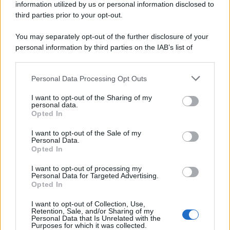
il volto di Emma è talmente bello da non aver necessità di
information utilized by us or personal information disclosed to
chissà qualche make over!
third parties prior to your opt-out.
You may separately opt-out of the further disclosure of your
personal information by third parties on the IAB’s list of
downstream participants.
Personal Data Processing Opt Outs
This information may also be disclosed by us to third parties
on the IAB’s List of Downstream Participants that may further
I want to opt-out of the Sharing of my
disclose it to other third parties.
personal data.
Opted In
Please note that this website/app uses one or more Google
services and may gather and store information including but
I want to opt-out of the Sale of my
Personal Data.
not limited to your visit or usage behaviour. You may click to
Opted In
grant or deny consent to Google and its third-party tags to
use your data for below specified purposes in below Google
I want to opt-out of processing my
consent section.
Personal Data for Targeted Advertising.
Leggi anche
Opted In
I want to opt-out of Collection, Use,
Retention, Sale, and/or Sharing of my
Personal Data that Is Unrelated with the
Casa
Purposes for which it was collected.