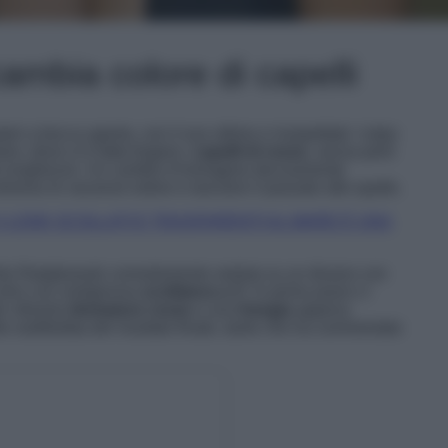
ambia colore di capelli
tori a bocca aperta, con il suo ultimo e inaspettato ‘colpo
ere, dove si è fatta tingere i
capelli di rosso
, senza però
ite lunghezze. Un cambio d’immagine decisamente
diverso le vacanze estive e lasciarsi il passato alle spalle.
 I LOOK SCOLLATI E TRASPARENTI AL MARE È UNA
Emily Ratajkowski comodamente seduta su un divano con
nero con vertiginosa
scollatura a V
. In primo piano ci
le vibranti
sfumature rosse
e una
frangia
appena
soddisfata del risultato finale, tanto che ha commentato