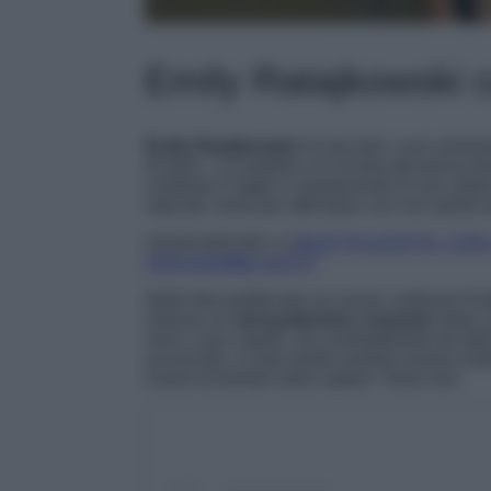
Emily Ratajkowski c
Emily Ratajkowski
ha lasciato i suoi ammira
di testa’. La modella si è recata dal parrucchi
cambiare il taglio e mantenendo le sue sol
radicale, forse per affrontare con uno spirito 
LEGGI ANCHE>>>
DILETTA LEOTTA, CON
VERA BOMBA SEXY!
Nelle foto pubblicate sui social, vediamo 
indosso un
sensualissimo costume
intero 
sono i suoi capelli, ora contraddistinti da del
accennata. La top model sembra essere molto 
il post scrivendo nella caption ‘Gone red’.