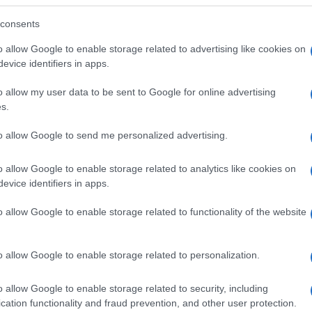
prese con diversi impegni professionali, tra cui la
iverse Fashion Week internazionali a cui ha preso parte.
consents
che la top model inglese è pronta per lanciarsi nel relax
llo stile e ai trend più in voga del momento.
o allow Google to enable storage related to advertising like cookies on
stana
, per questa calda estate la top model 31enne ha
evice identifiers in apps.
ndo una visita dal parrucchiere. La showgirl ha sorpreso i
fiammanti capelli pieni di
sfumature ramate
!
o allow my user data to be sent to Google for online advertising
s.
to allow Google to send me personalized advertising.
o allow Google to enable storage related to analytics like cookies on
evice identifiers in apps.
o allow Google to enable storage related to functionality of the website
o allow Google to enable storage related to personalization.
o allow Google to enable storage related to security, including
cation functionality and fraud prevention, and other user protection.