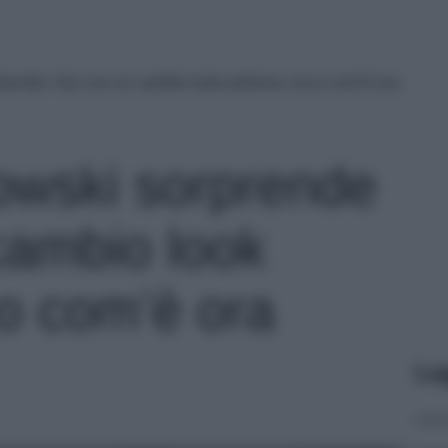
prende i fan con un cambio look estremo: ecco com’è ora
owski sorprende
cambio look
o com’è ora
Le