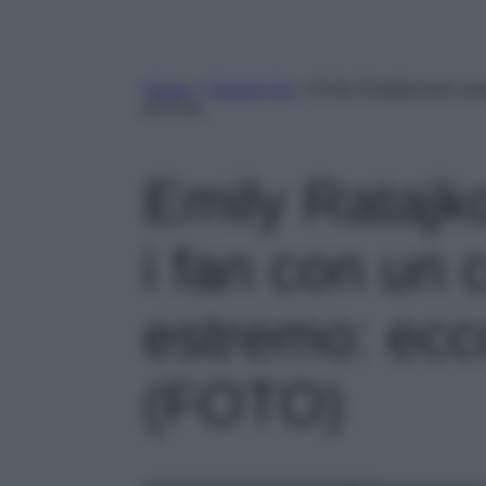
Home
»
Gossip Vip
»
Emily Ratajkowski sor
(FOTO)
Emily Ratajk
i fan con un 
estremo: ecc
(FOTO)