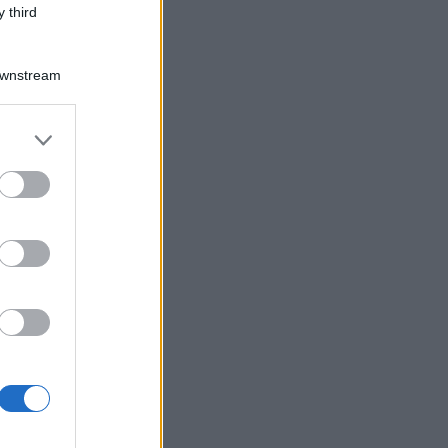
 third
Downstream
er and store
to grant or
ed purposes