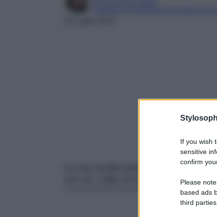
Digital Content Editor
Laureata in mediazione linguistica ed int
23 Luglio 2023
Stylosoph
If you wish 
sensitive in
confirm your
La top model britannica Emily Ratajk
con un ‘colpo di testa’ estremo!
Please note
based ads b
third parties