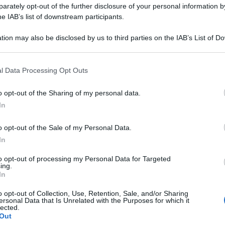
rately opt-out of the further disclosure of your personal information by
he IAB’s list of downstream participants.
tion may also be disclosed by us to third parties on the IAB’s List of 
 that may further disclose it to other third parties.
 that this website/app uses one or more Google services and may gath
l Data Processing Opt Outs
including but not limited to your visit or usage behaviour. You may click 
 to Google and its third-party tags to use your data for below specifi
o opt-out of the Sharing of my personal data.
ogle consent section.
In
o opt-out of the Sale of my Personal Data.
In
e il suo look con una nuova e fiammante capigliatura. La
to opt-out of processing my Personal Data for Targeted
ing.
estate cambiando
colore di capelli
!
In
ambia hair look
o opt-out of Collection, Use, Retention, Sale, and/or Sharing
ersonal Data that Is Unrelated with the Purposes for which it
lected.
Out