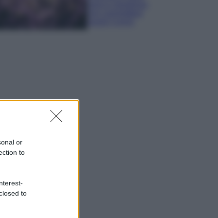
sana e rigogliosa:
non commettere
questi 3 errori
sonal or
ection to
nterest-
closed to