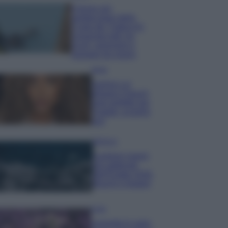
Il borgo più
spettacolare della
Costa dei Trabocchi
conquista tutti: tra
vicoli, panorami e
spiagge da sogno
Moda
Samira Lui
sfoggia il beach
look perfetto per
l’estate: scoprilo
qui!
Bellezza
I profumi marini
più gettonati
dell’Estate 2026,
freschi e leggeri
Casa
Lavanda in vaso