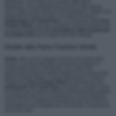
dimostrato, non è solo una cantante affermata e
talentuosa, ma è piuttosto brava anche in altre attività,
ruoli e settori come recitare in film prestigiosi e sfilare sulle
passerelle di Parigi. Da anni, l’ex allieva di
Amici
è
ambassador di L’Oréal Paris
e, in occasione della
Paris
Fashion Week
, è tornata a rivestire i panni di modella per
un giorno sfoggiando
un meraviglioso abito tempestato
di cristalli rossi
: qui di seguito per tutti i dettagli.
Elodie alla Paris Fashion Week
Elodie
, oltre ai suoi impegni di lavoro nel mondo della
musica, è anche molto attiva ad eventi e progetti nel
campo della moda e del beauty. Così, dopo aver
presenziato ad alcune sfilate a Milano in occasione della
Milano Fashion Week, in questi ultimi giorni, è volata a
Parigi per la
Paris Fashion Week
ed essendo da anni
ambassador di L’Oréal Paris
, è tornata a rivestire i panni
di modella per un giorno sfilando sulle passerelle parigine
e incantando tutti con la sua bellezza e la sua eleganza.
Anche se non ci dobbiamo dimenticare del suo iconico e
meraviglioso look sfoggiato per l’occasione: scopriamone
di più qui sotto!