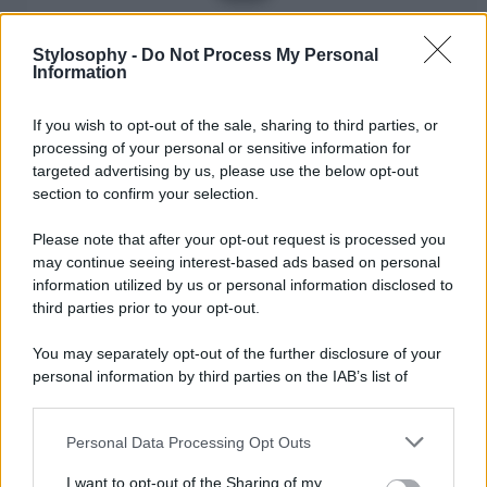
Visualizza questo post su Instagram
Stylosophy -
Do Not Process My Personal
Information
If you wish to opt-out of the sale, sharing to third parties, or
processing of your personal or sensitive information for
targeted advertising by us, please use the below opt-out
section to confirm your selection.
Please note that after your opt-out request is processed you
may continue seeing interest-based ads based on personal
Un post condiviso da ELODIE DI PATRIZI FAN (@elodie.update)
information utilized by us or personal information disclosed to
third parties prior to your opt-out.
You may separately opt-out of the further disclosure of your
personal information by third parties on the IAB’s list of
downstream participants.
Personal Data Processing Opt Outs
This information may also be disclosed by us to third parties
on the IAB’s List of Downstream Participants that may further
I want to opt-out of the Sharing of my