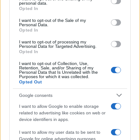
disclose it to other third parties.
personal data.
Opted In
Please note that this website/app uses one or more Google
services and may gather and store information including but
I want to opt-out of the Sale of my
Personal Data.
not limited to your visit or usage behaviour. You may click to
Opted In
grant or deny consent to Google and its third-party tags to
use your data for below specified purposes in below Google
I want to opt-out of processing my
consent section.
Personal Data for Targeted Advertising.
Leggi anche
Opted In
I want to opt-out of Collection, Use,
Retention, Sale, and/or Sharing of my
Personal Data that Is Unrelated with the
Bellezza
Purposes for which it was collected.
Opted Out
I profumi marini più
gettonati dell’Estate 2026,
freschi e leggeri
Google consents
I want to allow Google to enable storage
related to advertising like cookies on web or
Casa
device identifiers in apps.
Lavanda in vaso sana e
rigogliosa: non commettere
I want to allow my user data to be sent to
questi 3 errori
Google for online advertising purposes.