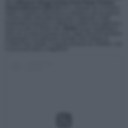
alla
collezione Giorgio Armani Privè Haute Couture
Autunno/Inverno 2014-15
ed è composto da un bustino
rigido e strapless dalla forma a campana e da una gonna
a sirena dalla silhouette fasciante e aderente, il tutto
tempestato di graziosi e sofisticati cristalli rossi applicati a
mano su tulle su fondo nero.
Elodie
ha poi completato il
look con un paio di pumps rosse, degli orecchini pendenti
di diamanti e un bellissimo rossetto color ciliegia di
L’Oréal Paris. Elodie, in questa versione da ‘modella’, non
è ancora più bella e magnifica?