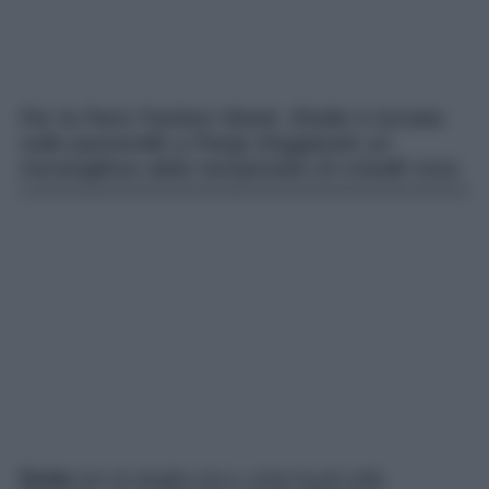
Per la Paris Fashion Week, Elodie è tornata
sulle passerelle a Parigi sfoggiando un
meraviglioso abito tempestato di cristalli rossi.
Elodie
non ne sbaglia una e, come ha più volte