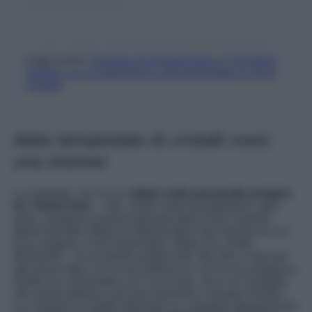
Un post condiviso da ELODIE DI PATRIZI FAN (@elodie.update)
Leggi anche
Vanessa Incontrada brilla ai Tim Music
Awards con un total black Look tempestato di micro
cristalli!
Abito tempestato di cristalli rossi:
una visione!
La cantante, con la sua
sfilata sulla passerella parigina
di L’Oréal Paris
– che, ormai come da tradizione, ogni
anno, inaugura la prima giornata della Paris Fashion
Week facendo sfilare le ambasciatrici del marchio tra cui
Eva Longoria, Cara Delevingne, Bebe Vio, Andie
McDowell – ha incantato proprio tutti. Ma oltre a lasciare
tutti senza fiato con la sua bellezza e con la sua eleganza,
Elodie ha conquistato con il suo look, che è un omaggio
alla moda italiana e più precisamente a Giorgio Armani.
La cantante ha infatti indossato un completo appartenente