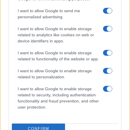
I want to allow Google to send me
Moda
personalized advertising.
Emma segue il trend di
stagione: bikini con stampa
I want to allow Google to enable storage
animalier ma con un tocco più
related to analytics like cookies on web or
glamour!
device identifiers in apps.
I want to allow Google to enable storage
Viaggi
related to functionality of the website or app.
Montagna ad agosto: 4
località da non perdere per
I want to allow Google to enable storage
una vacanza al fresco
related to personalization.
I want to allow Google to enable storage
related to security, including authentication
functionality and fraud prevention, and other
user protection.
© – Stylosophy – Anicaflash S.r.l. – P.Iva 01816001000 – Testata
Giornalistica registrata presso il Tribunale ordinario di Roma, n° 111/2022
del 21/07/2022
CONFIRM