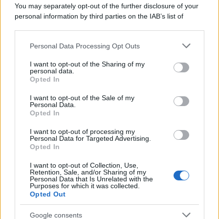
You may separately opt-out of the further disclosure of your
personal information by third parties on the IAB’s list of
downstream participants.
Personal Data Processing Opt Outs
This information may also be disclosed by us to third parties
on the IAB’s List of Downstream Participants that may further
I want to opt-out of the Sharing of my
disclose it to other third parties.
personal data.
Opted In
Please note that this website/app uses one or more Google
services and may gather and store information including but
I want to opt-out of the Sale of my
Personal Data.
not limited to your visit or usage behaviour. You may click to
Opted In
grant or deny consent to Google and its third-party tags to
use your data for below specified purposes in below Google
I want to opt-out of processing my
consent section.
Personal Data for Targeted Advertising.
Leggi anche
Opted In
I want to opt-out of Collection, Use,
Retention, Sale, and/or Sharing of my
Personal Data that Is Unrelated with the
Casa
Purposes for which it was collected.
Opted Out
Lavanda in vaso sana e
rigogliosa: non commettere
questi 3 errori
Google consents