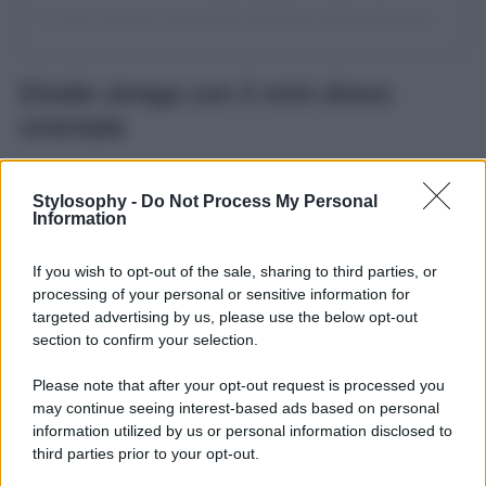
Un post condiviso da ELODIE OFFICIAL FANCLUB (@elodiesfamily)
Elodie strega con il mini-dress
orientale
Nella scuola di
Amici
,
Elodie
ha visto realizzare il suo
sogno di diventare un’artista e ha iniziato a studiare canto
Stylosophy -
Do Not Process My Personal
con costanza, diventando ad oggi una delle artiste italiane
Information
più amate di sempre con tantissime certificazioni all’attivo.
Dopo la nuova avventura al Festival di Sanremo, la
If you wish to opt-out of the sale, sharing to third parties, or
cantante è tornata nel talent show di Maria De Filippi
esibendosi con la sua “
Dimenticarsi alle 7
” e lo ha fatto
processing of your personal or sensitive information for
con un look strepitoso. Capelli raccolti in una lunga coda
targeted advertising by us, please use the below opt-out
alta e make-up quasi impercettibile, Elodie ha scelto un
section to confirm your selection.
mini-dress
che abbraccia il suo corpo e mette in mostra le
lunghe gambe. Si tratta di un modello a maniche corte con
Please note that after your opt-out request is processed you
colletto in stile
orientale
, con grafica floreale su sfondo
may continue seeing interest-based ads based on personal
azzurro, un colore che le dona particolarmente. Non
mancano certo i gioielli preziosi tutti silver e poi colpo di
information utilized by us or personal information disclosed to
stile con le unghie lunghissime laccate di rosso passione.
third parties prior to your opt-out.