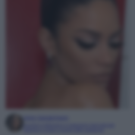
Irene Sangermano
Laureta in letteratura e traduzione interculturale
Esperta in moda e mondo dello spettacolo