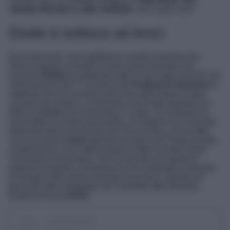
stampa floreale in stile orientale
, ed è super cool.
Elodie si esibisce ad Amici
Diva sensuale, voce graffiante e quella canzone che
riesce sempre a ronzarti in testa anche quando non
l’ascolti,
Elodie
ha sfoderato tutte le sue carte vincenti con
“
Dimenticarsi alle 7
” sul palco del
Festival di Sanremo
e,
sebbene non sia arrivata nella rosa delle prime cinque
canzoni più amate, è comunque una hit già popolare su
tutte le piattaforme streaming e in radio. La cantante ha
raccontato una storia personale, un legame con il mondo
della discoteca che da piccola l’ha accolta, e lo ha fatto
con una serie di
look
spaziali sul palco del Teatro Ariston,
confermando il suo ottimo gusto in fatto di moda. Dopo
l’avventura sanremese, che ha lasciato con qualche
polemica quando a Domenica In ha contestato l’assenza
di Giorgia nelle prime posizioni ma anche i gossip sul
presunto abito strappato che l’avrebbe fatta infuriare,
Elodie torna ad
Amici
.