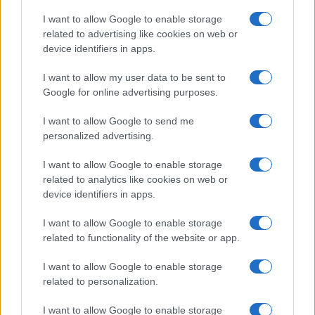
I want to allow Google to enable storage
related to advertising like cookies on web or
Moda
device identifiers in apps.
Emma segue il trend di
stagione: bikini con stampa
I want to allow my user data to be sent to
animalier ma con un tocco più
glamour!
Google for online advertising purposes.
I want to allow Google to send me
Viaggi
personalized advertising.
Montagna ad agosto: 4
I want to allow Google to enable storage
località da non perdere per
una vacanza al fresco
related to analytics like cookies on web or
device identifiers in apps.
I want to allow Google to enable storage
Viaggi
related to functionality of the website or app.
Isola di Vulcano, cosa vedere
e fare: spiagge, trekking e
I want to allow Google to enable storage
luoghi da non perdere
related to personalization.
I want to allow Google to enable storage