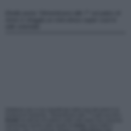
Elodie porta “Dimenticarsi alle 7” sul palco di
Amici e sfoggia un mini-dress super cool in
stile orientale.
Sebbene non si sia classificata nella rosa dei primi 5 al
Festival di Sanremo, “
Dimenticarsi alle 7
” è già una hit e
Elodie
ha deciso di esibirsi sulle note della sua canzone
sanremese anche nello studio di
Amici
, dove tutto è
iniziato. Qui, la cantante sfoggia un
mini-dress con