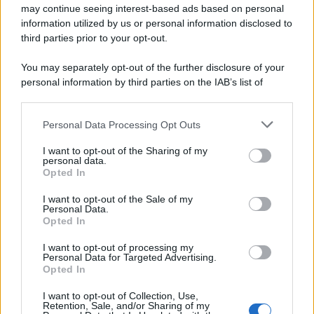
may continue seeing interest-based ads based on personal
Leggi anche
Elisabetta Gregoraci sfoggia il bikini con
information utilized by us or personal information disclosed to
anelli di super tendenza per questa stagione: guarda qui!
third parties prior to your opt-out.
You may separately opt-out of the further disclosure of your
personal information by third parties on the IAB’s list of
downstream participants.
Personal Data Processing Opt Outs
This information may also be disclosed by us to third parties
on the IAB’s List of Downstream Participants that may further
I want to opt-out of the Sharing of my
disclose it to other third parties.
personal data.
Opted In
Please note that this website/app uses one or more Google
services and may gather and store information including but
I want to opt-out of the Sale of my
Personal Data.
not limited to your visit or usage behaviour. You may click to
Opted In
grant or deny consent to Google and its third-party tags to
use your data for below specified purposes in below Google
I want to opt-out of processing my
consent section.
Personal Data for Targeted Advertising.
Leggi anche
Opted In
I want to opt-out of Collection, Use,
Retention, Sale, and/or Sharing of my
Bellezza