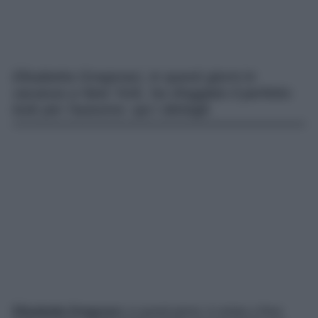
Elisabetta Gregoraci, in questi giorni in
vacanza a New York, ha sfoggiato il perfetto
look per l’autunno: qui i dettagli.
Elisabetta Gregoraci
, in questi giorni, è volata a New