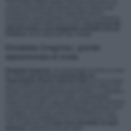
York insieme al figlio Nathan Falco per trascorrere una
vacanza rilassante nella grande mela e visitare posti
incantevoli con il tempo e la magia dell’autunno.
Ovviamente, anche quando è in vacanza, la conduttrice,
da grande amante della moda qual è,
non rinuncia allo
stile più trendy e cool sfoggiando il perfetto look per
l’autunno
: qui di seguito per tutti i dettagli.
Elisabetta Gregoraci, grande
appassionata di moda
Elisabetta Gregoraci
, che quest’estate era finita al centro
dei riflettori
per via di un presunto flirt con
l’imprenditore 27enne Lodovico Patti
(con cui a quanto
pare avrebbe anche trascorso una vacanza a Bali), è da
sempre una grande appassionata di moda. La conduttrice
adora restare al passo con i tempi, non perdendosi
neppure una novità e seguendo le tendenze del momento,
o anche lanciando nuovi trend destinati a diventare must
di stagione. Anche per l’autunno, Elisabetta non ha di
certo deluso le aspettative e per la sua vacanza a New
York, ha pensato a dei
look cool e femminili, di super
tendenza
: scopriamo di più qui sotto!