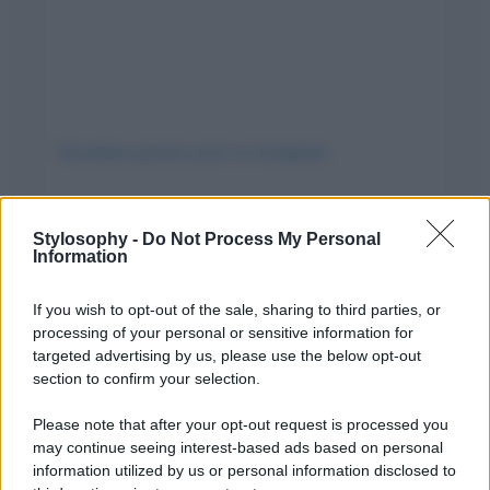
Visualizza questo post su Instagram
Stylosophy -
Do Not Process My Personal
Information
If you wish to opt-out of the sale, sharing to third parties, or
processing of your personal or sensitive information for
targeted advertising by us, please use the below opt-out
section to confirm your selection.
Please note that after your opt-out request is processed you
Un post condiviso da Elisabetta Gregoraci (@elisabettagregoracireal)
may continue seeing interest-based ads based on personal
information utilized by us or personal information disclosed to