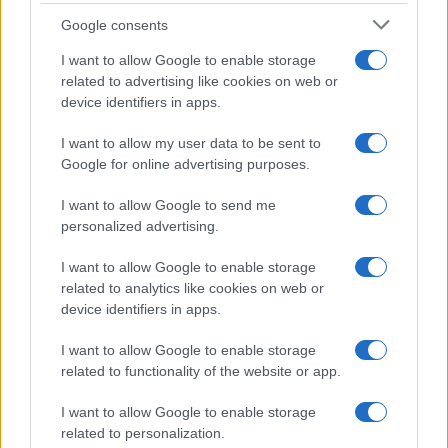
secondo il Feng Shui: gli
errori da evitare
Google consents
I want to allow Google to enable storage
related to advertising like cookies on web or
Moda
device identifiers in apps.
Chiara Ferragni, più bella
che mai: al naturale e senza
I want to allow my user data to be sent to
make up VIDEO
Google for online advertising purposes.
I want to allow Google to send me
Viaggi
personalized advertising.
Il borgo più spettacolare della
Costa dei Trabocchi conquista
I want to allow Google to enable storage
tutti: tra vicoli, panorami e spiagge
related to analytics like cookies on web or
da sogno
device identifiers in apps.
I want to allow Google to enable storage
Moda
related to functionality of the website or app.
Samira Lui sfoggia il beach
look perfetto per l’estate:
I want to allow Google to enable storage
scoprilo qui!
related to personalization.