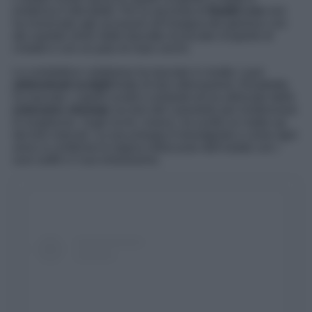
evidenza il décolleté. Per la seconda di
Battiti Live
non
ha rinunciato agli accessori all’insegna del glamour con
dei sandali silver dalle fascette incrociate ricoperte di
cristalli e con un paio di maxi cerchi.
La conduttrice calabrese ha lasciato in risalto i suoi
addominali scolpiti
frutto di duri allenamenti. Elisabetta
ha lasciato i capelli sciolti e ondulati ed ha utilizzato delle
extension sfumate
sui toni del caramello per evidenziare
le lunghezze. Sugli occhi, invece, ha scelto un make-up
dai toni marcati. La sua energia è travolgente e come ogni
anno si conferma la regina indiscusse dell’estate con i
suoi outfit e il suo entusiasmo.