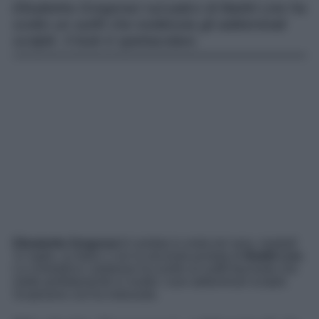
Elisabetta Gregoraci sul palco di Battiti Live ha
scelto un outfit che evidenzia gli addominali
scolpiti. Il look è spettacolare.
Elisabetta Gregoraci
è andata in onda ieri sera, martedì
11 luglio, su Italia 1 con la seconda puntata di
Battiti Live
.
La conduttrice calabrese ha scelto un outfit fasciante che
mette perfettamente in risalto i suoi addominali scolpiti.
Scopriamo cos’ha indossato.