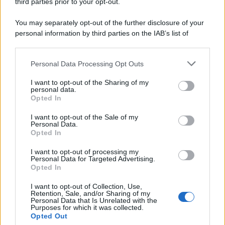
third parties prior to your opt-out.
You may separately opt-out of the further disclosure of your
personal information by third parties on the IAB’s list of
downstream participants.
Personal Data Processing Opt Outs
This information may also be disclosed by us to third parties
on the IAB’s List of Downstream Participants that may further
I want to opt-out of the Sharing of my
disclose it to other third parties.
personal data.
Opted In
Please note that this website/app uses one or more Google
services and may gather and store information including but
I want to opt-out of the Sale of my
Personal Data.
not limited to your visit or usage behaviour. You may click to
Opted In
grant or deny consent to Google and its third-party tags to
use your data for below specified purposes in below Google
I want to opt-out of processing my
consent section.
Personal Data for Targeted Advertising.
Leggi anche
Opted In
I want to opt-out of Collection, Use,
Retention, Sale, and/or Sharing of my
Personal Data that Is Unrelated with the
Casa
Purposes for which it was collected.
Opted Out
Dove posizionare il divano