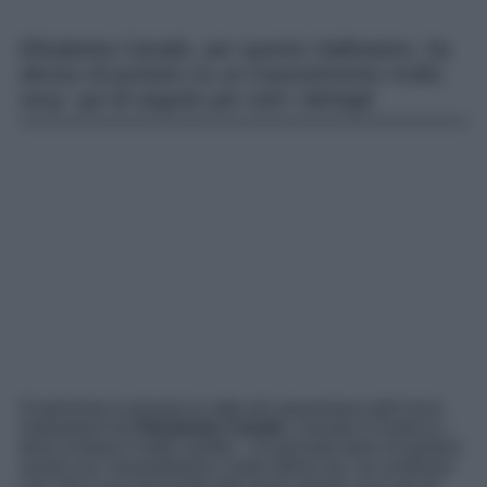
Elisabetta Canalis, per questo Halloween, ha
deciso di puntare su un travestimento molto
sexy: qui di seguito per tutti i dettagli.
Finalmente è arrivata la notte più spaventosa dell’anno:
Halloween! Ed
Elisabetta Canalis
, vivendo in America –
dove la festa è molto sentita – ha pensato bene di portarsi
avanti con i travestimenti e nelle ultime ore, ha condiviso
con i fan il suo lasciando tutti senza parole: ecco qui di