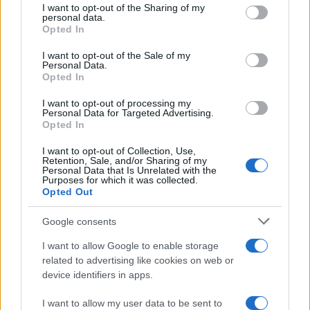
I want to opt-out of the Sharing of my
disclose it to other third parties.
personal data.
Opted In
Please note that this website/app uses one or more Google
services and may gather and store information including but
I want to opt-out of the Sale of my
Personal Data.
not limited to your visit or usage behaviour. You may click to
Opted In
grant or deny consent to Google and its third-party tags to
use your data for below specified purposes in below Google
I want to opt-out of processing my
consent section.
Personal Data for Targeted Advertising.
Leggi anche
Opted In
I want to opt-out of Collection, Use,
Retention, Sale, and/or Sharing of my
Personal Data that Is Unrelated with the
Casa
Purposes for which it was collected.
Opted Out
Lavanda in vaso sana e
rigogliosa: non commettere
questi 3 errori
Google consents
I want to allow Google to enable storage
related to advertising like cookies on web or
Moda
device identifiers in apps.
Emma segue il trend di
stagione: bikini con stampa
I want to allow my user data to be sent to
animalier ma con un tocco più