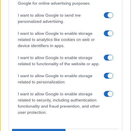
glamour!
Google for online advertising purposes.
I want to allow Google to send me
Viaggi
personalized advertising.
Montagna ad agosto: 4
I want to allow Google to enable storage
località da non perdere per
una vacanza al fresco
related to analytics like cookies on web or
device identifiers in apps.
I want to allow Google to enable storage
Viaggi
related to functionality of the website or app.
Isola di Vulcano, cosa vedere
e fare: spiagge, trekking e
I want to allow Google to enable storage
luoghi da non perdere
related to personalization.
I want to allow Google to enable storage
related to security, including authentication
functionality and fraud prevention, and other
user protection.
© – Stylosophy – Anicaflash S.r.l. – P.Iva 01816001000 – Testata
Giornalistica registrata presso il Tribunale ordinario di Roma, n° 111/2022
del 21/07/2022