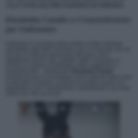
seguito
il look sexy della conduttrice per Halloween
.
Elisabetta Canalis e il travestimento
per Halloween
Halloween è una festa molto sentita e molto celebrata
soprattutto negli Stati Uniti dove non ci si traveste solo ad
hoc per la notte più spaventosa dell’anno, ma si
addobbano anche case, giardini, edifici. Insomma, in
America si respira un’atmosfera molto suggestiva e –
oseremmo dire – ‘terrificante’!
Elisabetta Canalis
,
vivendo da anni a Los Angeles, non è stata da meno e per
la speciale occasione, ha deciso di portarsi avanti con i
preparativi e con i travestimenti, condividendo il suo nelle
ultime con i fan sui social.