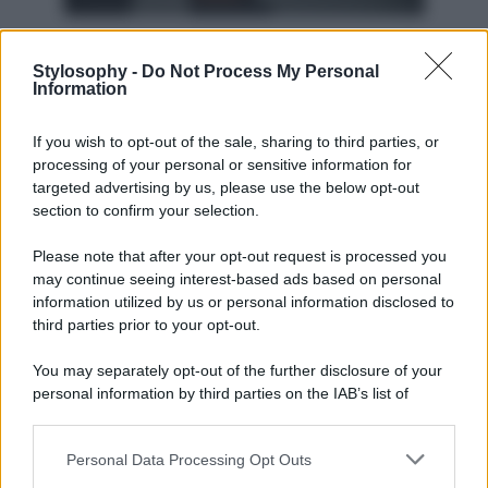
Ecco il suo travestimento sexy!
Stylosophy -
Do Not Process My Personal
Information
Per la notte di Halloween, l’ex velina di Striscia la Notizia
ha pensato ad un travestimento sì dark e grintoso, ma ad
If you wish to opt-out of the sale, sharing to third parties, or
un qualcosa di più sexy, femminile e audace, indossando
un body nero con dettagli in pizzo ed effetto vedo-non
processing of your personal or sensitive information for
vedo
e reggiseno a triangolo con maxi scollatura. A
targeted advertising by us, please use the below opt-out
completare il suo travestimento da ‘coniglietta di Playboy’
section to confirm your selection.
un paio di stivali cuissardes in pelle nera e una maschera
total black tempestata di glitter con buchi per occhi e
Please note that after your opt-out request is processed you
orecchie da coniglietta. E per finire, capelli lisci e sciolti e
may continue seeing interest-based ads based on personal
un velo di lucidalabbra trasparente sulle labbra. Un look
sexy e femminile per non passare inosservati nella notte
information utilized by us or personal information disclosed to
di Halloween!
third parties prior to your opt-out.
You may separately opt-out of the further disclosure of your
personal information by third parties on the IAB’s list of
downstream participants.
Personal Data Processing Opt Outs
This information may also be disclosed by us to third parties
on the IAB’s List of Downstream Participants that may further