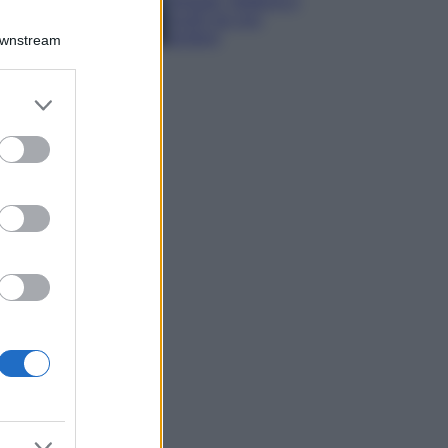
spiagge, trekking e
luoghi da non
perdere
Downstream
er and store
to grant or
ed purposes