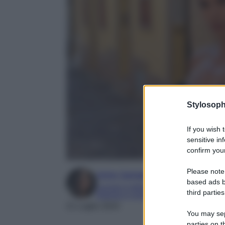
Stylosoph
If you wish 
sensitive in
confirm your
Please note
Irene Sangermano
based ads b
Laureta in letteratura e traduzione interc
third parties
Esperta in moda e mondo dello spettaco
21 Luglio 2024
You may sepa
parties on t