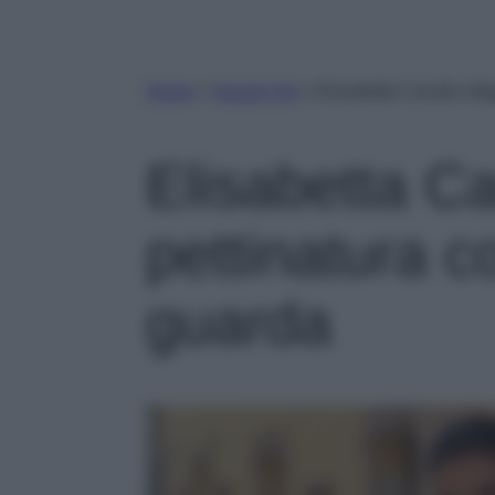
Home
»
Gossip Vip
»
Elisabetta Canalis sfog
Elisabetta Ca
pettinatura co
guarda