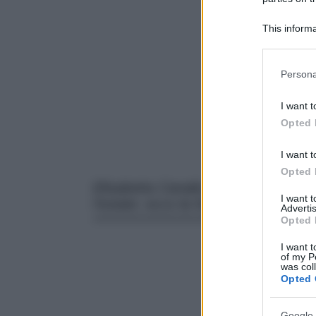
This informa
Participants
Please note
Persona
information 
deny consent
I want t
in below Go
Opted 
I want t
Opted 
Elisabetta Canalis, in splendida for
I want 
l’estate: ecco la foto.
Advertis
Opted 
I want t
of my P
was col
Opted 
Google 