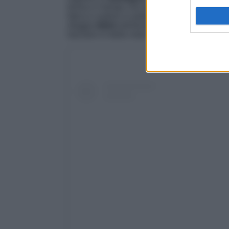
forma e il tempo che avanza non sembra inta
fatica e sudore in palestra e con il pugilato
sfoggia
bikini
striminziti che mettono in risa
lasciano in bella vista i suoi addominali. A col