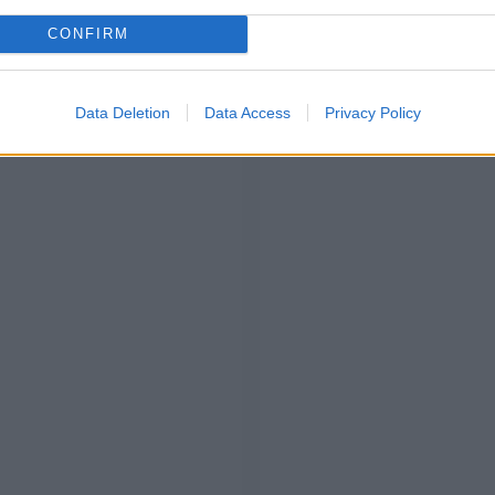
ccare il suo
corpo tonico e muscoloso
, allenato con
 che Canalis sembra adorare. In vacanza, Elisabetta
CONFIRM
lto la figura snella ma anche maglie cortissime che
pire, tuttavia, è la
nuova acconciatura alla moda
.
Data Deletion
Data Access
Privacy Policy