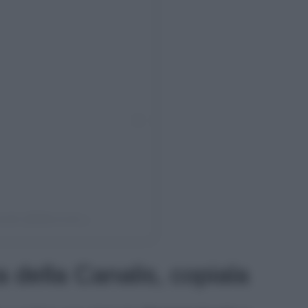
nalis (@littlecrumb_)
 della Canalis, copiala