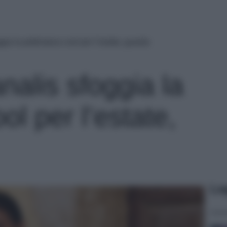
gia la pettinatura cool per l’estate, guarda
nalis sfoggia la
ol per l’estate,
Le