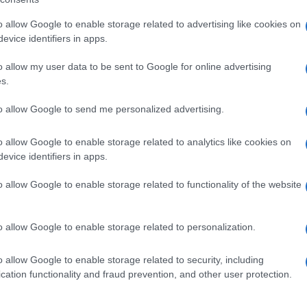
o allow Google to enable storage related to advertising like cookies on
evice identifiers in apps.
o allow my user data to be sent to Google for online advertising
s.
to allow Google to send me personalized advertising.
o allow Google to enable storage related to analytics like cookies on
evice identifiers in apps.
degna e si sta godendo un po’ di relax nella sua terra,
nche una nuova pettinatura che si sposa benissimo con la
o allow Google to enable storage related to functionality of the website
look
dell’ex Velina di Striscia la Notizia.
che fisico!
o allow Google to enable storage related to personalization.
o allow Google to enable storage related to security, including
 del matrimonio di Diletta Leotta e Loris Karius nella
cation functionality and fraud prevention, and other user protection.
l suo look sensuale e il tuffo in mare il giorno seguente
nalis
si sta godendo l’estate in Italia e si trova ora ad
ellissima ex Velina di Striscia la Notizia è sempre più in