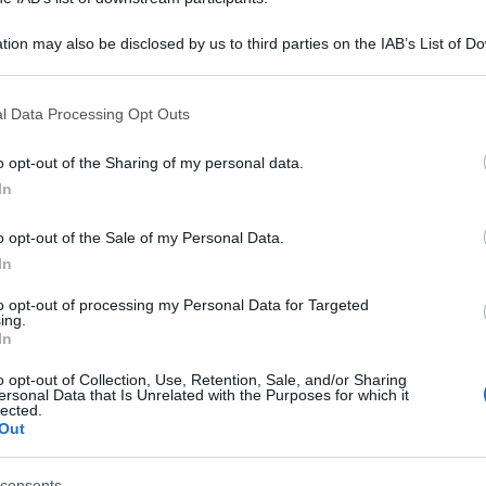
tion may also be disclosed by us to third parties on the IAB’s List of 
 that may further disclose it to other third parties.
 that this website/app uses one or more Google services and may gath
l Data Processing Opt Outs
including but not limited to your visit or usage behaviour. You may click 
 to Google and its third-party tags to use your data for below specifi
o opt-out of the Sharing of my personal data.
ogle consent section.
In
o opt-out of the Sale of my Personal Data.
In
ma, sfoggia una nuova pettinatura perfetta per
to opt-out of processing my Personal Data for Targeted
ing.
In
o opt-out of Collection, Use, Retention, Sale, and/or Sharing
ersonal Data that Is Unrelated with the Purposes for which it
lected.
Out
consents