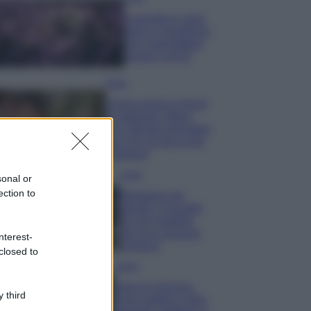
Lavanda in vaso
sana e rigogliosa:
non commettere
questi 3 errori
Moda
Emma segue il trend
di stagione: bikini
con stampa animalier
ma con un tocco più
glamour!
Viaggi
sonal or
ection to
Montagna ad
agosto: 4 località
da non perdere
per una vacanza
nterest-
al fresco
closed to
Viaggi
Isola di Vulcano,
 third
cosa vedere e fare: