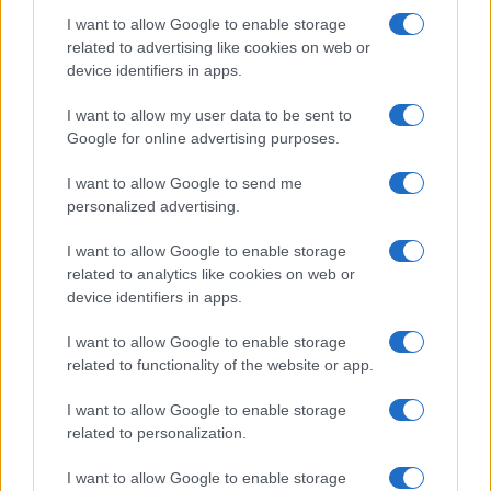
I want to allow Google to enable storage
related to advertising like cookies on web or
Moda
device identifiers in apps.
Chiara Ferragni detta tendenza
anche in estate: scopri qui il nuovo
I want to allow my user data to be sent to
must di stagione da indossare con i
tuoi beach look!
Google for online advertising purposes.
I want to allow Google to send me
Bellezza
personalized advertising.
5 scrub corpo fai da te per
I want to allow Google to enable storage
una pelle liscia e levigata a
prova di Estate
related to analytics like cookies on web or
device identifiers in apps.
Casa
I want to allow Google to enable storage
related to functionality of the website or app.
Come organizzare il frigorifero in
estate: 5 consigli per conservare
meglio gli alimenti ed evitare
I want to allow Google to enable storage
sprechi
related to personalization.
I want to allow Google to enable storage