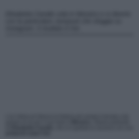
Elisabetta Canalis vola in Messico e si diverte
con la particolare Jumpsuit che sfoggia su
Instagram: il risultato è hot.
L’ex Velina di Striscia la Notizia più amata è tornata a far
parlare di sé per il suo look in
Messico
. Stiamo parlando
di
Elisabetta Canalis
, che si è goduta la vacanza con una
jumpsuit super hot
.