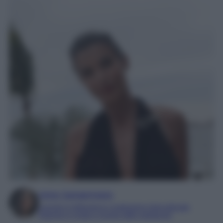
Irene Sangermano
Laureta in letteratura e traduzione interculturale
Esperta in moda e mondo dello spettacolo