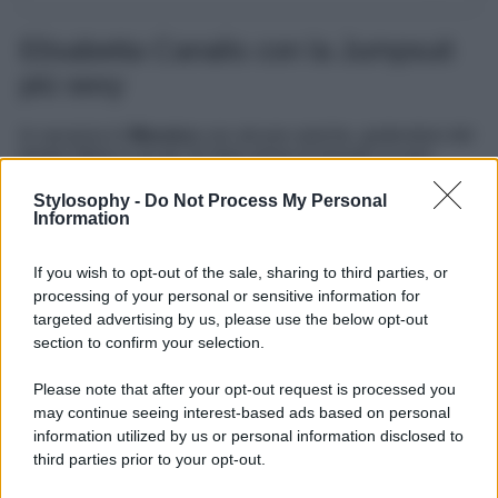
Elisabetta Canalis con la Jumpsuit
più sexy
In vacanza in
Messico
con alcune amiche, godendosi del
tempo libero e un po’ di relax prima di tornare ai suoi
impegni lavorativi che ormai sono quasi tutti a Los
Angeles, dove risiede da diversi anni,
Elisabetta Canalis
Stylosophy -
Do Not Process My Personal
ha fatto colpo con un particolare look che spicca tra le foto
Information
pubblicate sulla sua pagina
Instagram
. Si tratta di una
jumpsuit nera
con pantalone ampio, stretta in vita da una
If you wish to opt-out of the sale, sharing to third parties, or
fascia annodata e con allacciatura dietro al collo che
lascia completamente scoperta la schiena e mette in
processing of your personal or sensitive information for
evidenza il décolleté con uno scollo davvero audace.
targeted advertising by us, please use the below opt-out
Elisabetta ha abbinato a questo indumento super hot un
section to confirm your selection.
semplice chignon e un make-up molto pulito che esalta il
volto dell’ex Velina di Striscia la Notizia, poi una borsa a
Please note that after your opt-out request is processed you
spalla bianca con dettagli gold. Il look è semplice ma
may continue seeing interest-based ads based on personal
l’insieme addosso a Elisabetta è da togliere il fiato con
questa jumpsuit firmata da Patrizia Pepe, un capo davvero
information utilized by us or personal information disclosed to
versatile.
third parties prior to your opt-out.