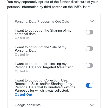
You may separately opt-out of the further disclosure of your
personal information by third parties on the IAB’s list of
downstream participants.
Personal Data Processing Opt Outs
This information may also be disclosed by us to third parties
on the IAB’s List of Downstream Participants that may further
I want to opt-out of the Sharing of my
disclose it to other third parties.
personal data.
Opted In
Please note that this website/app uses one or more Google
services and may gather and store information including but
I want to opt-out of the Sale of my
Personal Data.
not limited to your visit or usage behaviour. You may click to
Opted In
grant or deny consent to Google and its third-party tags to
use your data for below specified purposes in below Google
I want to opt-out of processing my
consent section.
Personal Data for Targeted Advertising.
Leggi anche
Opted In
I want to opt-out of Collection, Use,
Retention, Sale, and/or Sharing of my
Personal Data that Is Unrelated with the
Viaggi
Purposes for which it was collected.
Opted Out
Isola di Vulcano, cosa vedere
e fare: spiagge, trekking e
luoghi da non perdere
Google consents