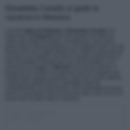
Elisabetta Canalis si gode la
vacanza in Messico
Con
3,7 milioni di followers
,
Elisabetta Canalis
è un
volto noto di
Instagram
oltre che essere una delle ex
Veline più amate di sempre, ricordata per i suoi amori
prima della scelta di trasferirsi a Los Angeles dove vive da
diversi anni con la figlia Skyler Eva. Dopo la paura per gli
incendi a Los Angeles che hanno messo in ginocchio la
città, Elisabetta è tornata alla sua vita di sempre e si è
concessa un viaggio in
Messico
con alcune amiche. Il
tempo per lei sembra non passare mai ma il segreto non
risiede nella semplice genetica, dato che Canalis abbina
a tantissima attività fisica e soprattutto sport da
combattimento una dieta ferrea, che le permette di essere
tonica e muscolosa senza rinunciare alle curve. Ecco con
quale look ha fatto colpo in vacanza.