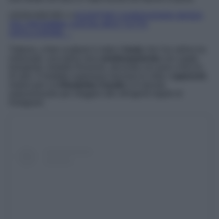
LEGGI ANCHE>>>
KOURTNEY KARDASHIAN SENZA
VELI INFIAMMA I SOCIAL MA È TUTTA
UN’ILLUSIONE…
Tuttavia, a fare scalpore è stato il
body
che l’ex velina ha
indossato: una tutina nera
semitrasparente
con coppe
triangolari, bretelle finissime, decorata con pois e fiocchi
di raso. Il modello supersexy lasciava in vista i
capezzoli
,
motivo per cui
Elisabetta Canalis
si è dovuta
autocensurare per sfuggire alle stringenti regole di
Instagram.