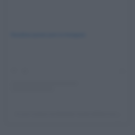
Visualizza questo post su Instagram
Un post condiviso da Elisabetta Canalis (@littlecrumb_)