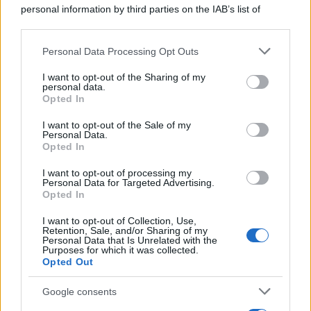
personal information by third parties on the IAB’s list of
downstream participants.
Personal Data Processing Opt Outs
This information may also be disclosed by us to third parties
on the IAB’s List of Downstream Participants that may further
I want to opt-out of the Sharing of my
disclose it to other third parties.
personal data.
Opted In
Please note that this website/app uses one or more Google
services and may gather and store information including but
I want to opt-out of the Sale of my
Personal Data.
not limited to your visit or usage behaviour. You may click to
Opted In
grant or deny consent to Google and its third-party tags to
use your data for below specified purposes in below Google
I want to opt-out of processing my
consent section.
Personal Data for Targeted Advertising.
Opted In
I want to opt-out of Collection, Use,
Retention, Sale, and/or Sharing of my
Personal Data that Is Unrelated with the
Purposes for which it was collected.
Opted Out
Google consents