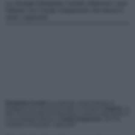
La showgirl Elisabetta Canalis infiamma i suoi
follower con il body trasparente che lascia in
vista i capezzoli
Elisabetta Canalis
ha scatenato i propri follower di
Instagram con una serie di scatti in cui posa in
lingerie
. La
foto che più di tutte ha infiammato il social è stata quella in
cui la showgirl indossa un
body trasparente
, che l’ha
costretta a censurare i capezzoli!