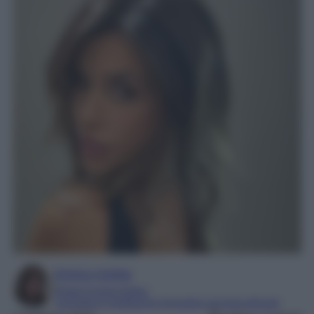
Enrica Ciorba
Digital Content Editor
Laureata in mediazione linguistica ed interculturale