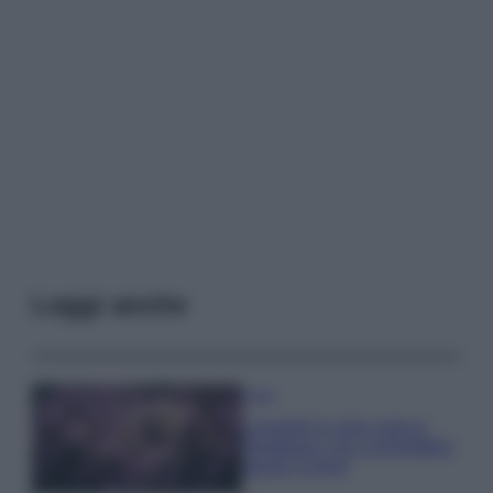
Leggi anche
Casa
Lavanda in vaso sana e
rigogliosa: non commettere
questi 3 errori