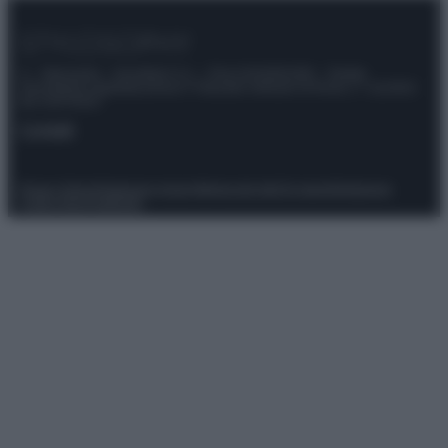
© – Stylosophy – Anicaflash S.r.l. – P.Iva 01816001000 – Testata
Giornalistica registrata presso il Tribunale ordinario di Roma, n° 111/2022
del 21/07/2022
Contatti
Privacy Policy
Preferenze privacy
Mappa del sito
Chi siamo
Redazione
Codice Etico
Pubblicità