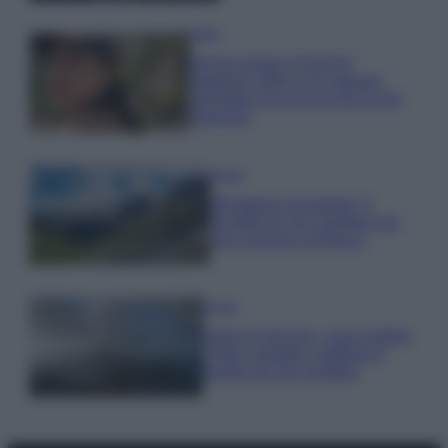
Moda
Emma segue il trend di
stagione: bikini con stampa
animalier ma con un tocco più
glamour!
Viaggi
Montagna ad agosto: 4
località da non perdere per
una vacanza al fresco
Viaggi
Isola di Vulcano, cosa vedere
e fare: spiagge, trekking e
luoghi da non perdere