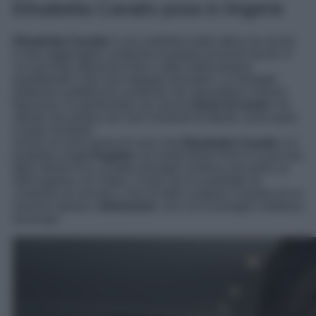
Elisabetta Canalis posa in lingerie
Elisabetta Canalis
è una celebrity molto attiva sui social
e ama aggiungere contenuti al proprio account social, in
cui racconta attraverso foto e video della propria
quotidianità e dei suoi impegni lavorativi. La showgirl
preferisce pubblicare contenuti che riguardano il lavoro
televisivo, le partnership con alcuni
brand di moda
e le
attività che pratica nei suoi momenti di libertà, ossia sport
e party mondani.
Anche se sono parecchi anni che
Elisabetta Canalis
si è
trasferita a
Los Angeles
col marito Brian Perri e la piccola
figlia Skyler Eva, la bella showgirl continua ad avere un
forte legame con l’Italia. Il look che la soubrette ha
condiviso di recente e che ha fatto scalpore è proprio di un
marchio italiano,
Intimissimi
, con cui la showgirl collabora
da tempo.