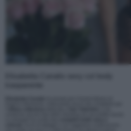
Elisabetta Canalis sexy col body
trasparente
Elisabetta Canalis
ha posato per il brand italiano di
lingerie Intimissimi, indossando alcuni dei completini per
l’
ultima collezione
dedicata a
San Valentino
, e ha
condiviso alcune foto dello shooting sul suo profilo social.
La showgirl ha scelto due
completi molto sexy e
colorati
, ricchi di dettagli e con reggiseno a balconcino:
uno verde con lacci e l’altro fucsia con decori in pizzo.