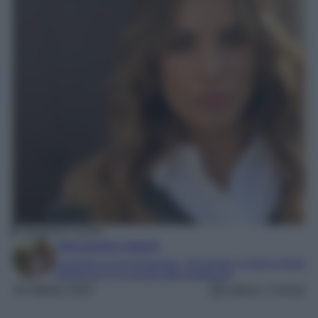
Elisabetta Canalis
Alessandra Napoli
Laureata in Comunicazione, Tecnologie e Culture Digitali
Esperta di TV e mondo dello spettacolo
19 Ottobre 2023
Lettura: 2 minuti