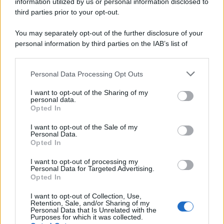
information utilized by us or personal information disclosed to
third parties prior to your opt-out.
You may separately opt-out of the further disclosure of your
personal information by third parties on the IAB’s list of
downstream participants.
Personal Data Processing Opt Outs
This information may also be disclosed by us to third parties
on the IAB’s List of Downstream Participants that may further
I want to opt-out of the Sharing of my
disclose it to other third parties.
personal data.
Opted In
Please note that this website/app uses one or more Google
services and may gather and store information including but
I want to opt-out of the Sale of my
Personal Data.
not limited to your visit or usage behaviour. You may click to
Opted In
grant or deny consent to Google and its third-party tags to
use your data for below specified purposes in below Google
I want to opt-out of processing my
consent section.
Personal Data for Targeted Advertising.
Leggi anche
Opted In
I want to opt-out of Collection, Use,
Retention, Sale, and/or Sharing of my
Viaggi
Personal Data that Is Unrelated with the
Purposes for which it was collected.
Il borgo più spettacolare della