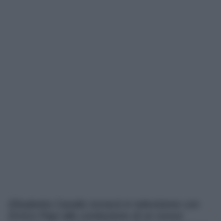
Elisabetta Canalis tornerà in televisione con
Enrico Papi alla conduzione di un nuovo