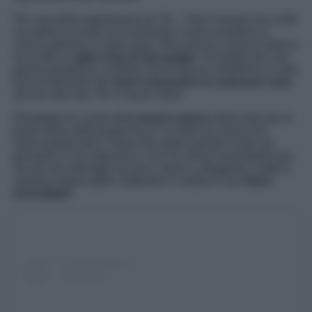
Per una delle registrazioni di
Tilt – Tieni il tempo
ha scelto
un outfit da liceale ma rivisitando il look scolastico in
chiave glamour e super sexy. Alla classica camicia bianca
ha scelto un
gilet crop di lana grigio
. Ha optato per una
gonna-pantalone a farfalla che le lascia l’ombelico in vista
ed ha indossato dei
maxi cuissardes in camoscio nero
alti fino alla vita. Per il nuovo show
Elisabetta ha scelto delle
beach waves
molto marcate al
posto della solita piega liscia. In molti sui social non
hanno potuto fare a meno da notare quanto il look sia
giovanile e “da ragazzina”, ma l’ex velina nonostante non
sia più una teenager da anni, riesce a sfoggiare l’outfit in
maniera impeccabile mettendo in mostra il suo
fisico
mozzafiato
!