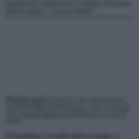
programma. Intanto però si diverte ad imitare
Britney Spears: che succederà?
Elisabetta Canalis
a breve farà il suo ritorno televisivo
con
Enrico Papi
nel programma
Tilt – Tieni il tempo
. Sui
social ha mostrato il look che sfoggerà: sarà una perfetta
sosia di
Britney Spears
imitando uno dei suoi look più
celebri.
Elisabetta Canalis tale e quale a