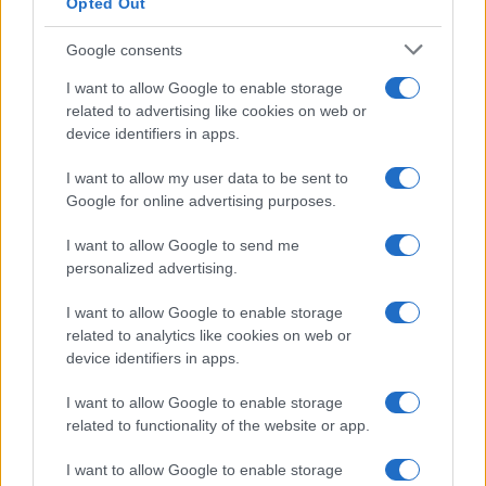
Opted Out
Costa dei Trabocchi conquista
tutti: tra vicoli, panorami e spiagge
Google consents
da sogno
I want to allow Google to enable storage
related to advertising like cookies on web or
Moda
device identifiers in apps.
Samira Lui sfoggia il beach
look perfetto per l’estate:
I want to allow my user data to be sent to
scoprilo qui!
Google for online advertising purposes.
I want to allow Google to send me
Bellezza
personalized advertising.
I profumi marini più
I want to allow Google to enable storage
gettonati dell’Estate 2026,
freschi e leggeri
related to analytics like cookies on web or
device identifiers in apps.
I want to allow Google to enable storage
Casa
related to functionality of the website or app.
Lavanda in vaso sana e
rigogliosa: non commettere
I want to allow Google to enable storage
questi 3 errori