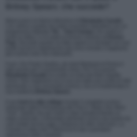
Britney Spears: che succede?
Manca poco al ritorno televisivo di
Elisabetta Canalis
.
L’ex velina a partire da metà novembre debutterà con un
programma intitolato
Tilt – Tieni il tempo
che andrà in
onda su Italia 1 e la vedrà al timone insieme ad
Enrico
Papi
. Secondo quanto ha fatto sapere la showgirl sui suoi
profili social le registrazioni già sono iniziate e sappiamo
già il primo look che indosserà.
Fuori i De Paolis Studios, gli studi Mediaset di Roma è
tutto pronto per il nuovissimo show. Per l’occasione
Elisabetta Canalis
ha scelto un look dal forte impatto
visivo. Non sappiamo se la sua sia stata una scelta di stile
personale o una necessità scenica, ma si è trasformata in
una moderna
Britney Spears
.
Il suo
look in stile college
ricorda il completo iconico
indossato dalla Principessa del Pop in “
Baby One More
Time
“. Quello che per molti è stato semplicemente un
video musicale, è diventato talmente iconico da essere tra
i più imitati ancora oggi a distanza di oltre vent’anni. La
Canalis è stata solo l’ultima tra le star a prendere
ispirazione dalla cantante.