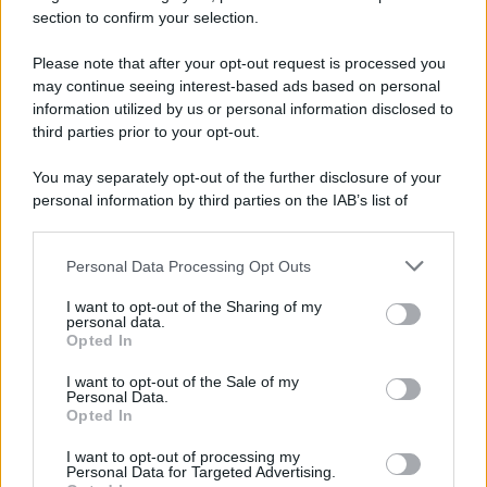
completare il look un make up dai toni delicati con focus
section to confirm your selection.
sugli occhi con dettaglio scuro sotto questi per dare più
enfasi allo sguardo rendendolo più penetrante. Insomma,
Please note that after your opt-out request is processed you
anche questa volta Elettra si è decisamente superata,
may continue seeing interest-based ads based on personal
confermandosi icona di stile.
Una vera diva con un look
elegante, femminile e molto glamour
per non passare di
information utilized by us or personal information disclosed to
certo inosservati neppure al proprio ‘funerale’!
third parties prior to your opt-out.
You may separately opt-out of the further disclosure of your
personal information by third parties on the IAB’s list of
downstream participants.
Personal Data Processing Opt Outs
This information may also be disclosed by us to third parties
on the IAB’s List of Downstream Participants that may further
I want to opt-out of the Sharing of my
disclose it to other third parties.
personal data.
Opted In
Please note that this website/app uses one or more Google
services and may gather and store information including but
I want to opt-out of the Sale of my
Personal Data.
not limited to your visit or usage behaviour. You may click to
Opted In
grant or deny consent to Google and its third-party tags to
use your data for below specified purposes in below Google
I want to opt-out of processing my
consent section.
Personal Data for Targeted Advertising.
Leggi anche