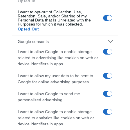
Opted In
I want to opt-out of Collection, Use,
Retention, Sale, and/or Sharing of my
Viaggi
Personal Data that Is Unrelated with the
Purposes for which it was collected.
Il borgo più spettacolare della
Opted Out
Costa dei Trabocchi conquista
tutti: tra vicoli, panorami e spiagge
Google consents
da sogno
I want to allow Google to enable storage
related to advertising like cookies on web or
Moda
device identifiers in apps.
Samira Lui sfoggia il beach
look perfetto per l’estate:
I want to allow my user data to be sent to
scoprilo qui!
Google for online advertising purposes.
I want to allow Google to send me
Bellezza
personalized advertising.
I profumi marini più
I want to allow Google to enable storage
gettonati dell’Estate 2026,
freschi e leggeri
related to analytics like cookies on web or
device identifiers in apps.