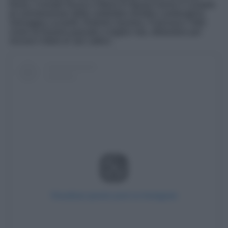
Rossi, Corrado Nuzzo e Maria Di Biase) hanno il compito
di commemorare delle celebrities (Elettra Lamborghini,
Selvaggia Lucarelli, Roberto Saviano, Francesco Totti)
come se fossero passate a miglior vita, sfidandosi per
vincere il titolo di ‘più cattivo’.
Visualizza questo post su Instagram