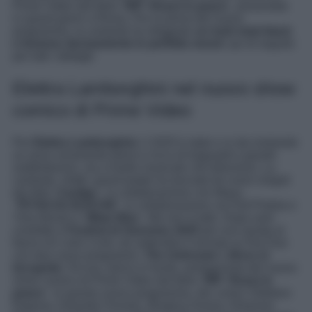
Prime Video dal titolo ‘
RIP: Roast in peace
‘, presentato
in questi giorni a Roma. Per la prima del nuovo
programma, la cantante ha sfoggiato
un look total black
e funereo decisamente in perfetto mood
: qui di seguito
per tutti i dettagli.
Elettra Lamborghini nel nuovo show
comico di Prime Video
Per
Elettra Lamborghini
, il 2025 è stato e si sta rivelando
un anno veramente pieno e ricco di traguardi e grandi
soddisfazioni, sia a livello musicale che televisivo. La
cantante, infatti, quest’estate ha lanciato tre nuovi singoli
dai titoli ‘
Castigo
‘, in collaborazione con Mayo,
‘
TEYACULOLECHE
‘, in collaborazione con Kid Pistola e
Yoss Bones e ‘
Miaw Wau
‘. Ma non è tutto. Dopo aver
condotto il
Festival di Sanremo 2025
per una serata al
fianco di Carlo Conti, da settembre è tornata su Rai Due
con due nuovi programmi,
The Unknown
e
Boss in
Incognito
. Ed ora, dulcis in fundo, protagonista del nuovo
show comico di Prime Video dal titolo ‘
RIP: Roast in
peace
‘. In questo nuovo programma, dei comici (Stefano
Rapone, Edoardo Ferrario, Beatrice Arnera, Eleazaro