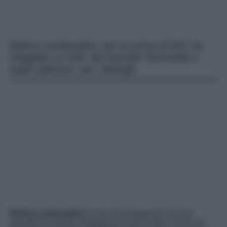
Elettra Lamborghini, per la prima di RIP, ha
sfoggiato un look ‘da funerale’ femminile e
super glamour: qui i dettagli.
Elettra Lamborghini
è una dei protagonisti vip che
assisterà al proprio funerale nel nuovo show comico di