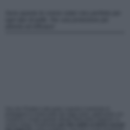
Sono queste le creme solari viso perfette per
ogni tipo di pelle. Per una protezione più
attenta ed efficace!
Ora che l’Estate è alle porte, è giunto il momento di
proteggere la nostra pelle dai raggi solari, applicando con
costanza il nostro grande alleato della bella stagione: la
crema solare. Essenziale
per dire addio ai danni causati
dai raggi UV,
come scottature, macchie e invecchiamento