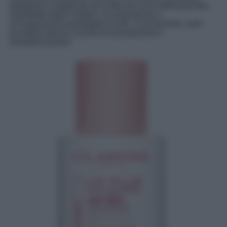
adeguata e riapplicata più volte nel corso della giornata,
soprattutto dopo il bagno, la sudorazione o
un’esposizione prolungata al sole. Così facendo, sarà
possibile ridurre il rischio di arrossamenti e
sensibilizzazioni!