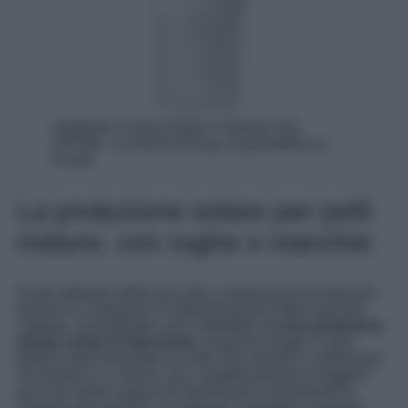
Anthelios Crema Solare Colorata Viso
SPF50+, La Roche-Posay, acquistabile su
Pinalli
La protezione solare per pelli
mature, con rughe o macchie
Come abbiamo detto più volte, l’esposizione al sole può
favorire la comparsa e l’intensificazione delle macchie
cutanee, accendendo così il desiderio di
una protezione
mirata contro le discromie
. Al giorno d’oggi ci sono
diversi solari formulati con attivi che aiutano a uniformare
l’incarnato e, in alcuni casi, caratterizzati da un leggero
tocco di colore capace di minimizzare visivamente le
macchie già presenti. Un ulteriore vantaggio di queste