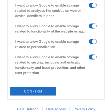
Costa dei Trabocchi conquista
I want to allow Google to enable storage
tutti: tra vicoli, panorami e spiagge
related to analytics like cookies on web or
da sogno
device identifiers in apps.
I want to allow Google to enable storage
Moda
related to functionality of the website or app.
Samira Lui sfoggia il beach
look perfetto per l’estate:
I want to allow Google to enable storage
scoprilo qui!
related to personalization.
I want to allow Google to enable storage
related to security, including authentication
functionality and fraud prevention, and other
user protection.
© – Stylosophy – Anicaflash S.r.l. – P.Iva 01816001000 – Testata
Giornalistica registrata presso il Tribunale ordinario di Roma, n° 111/2022
del 21/07/2022
CONFIRM
Contatti
Data Deletion
Data Access
Privacy Policy
Privacy Policy
Preferenze privacy
Mappa del sito
Chi siamo
Redazione