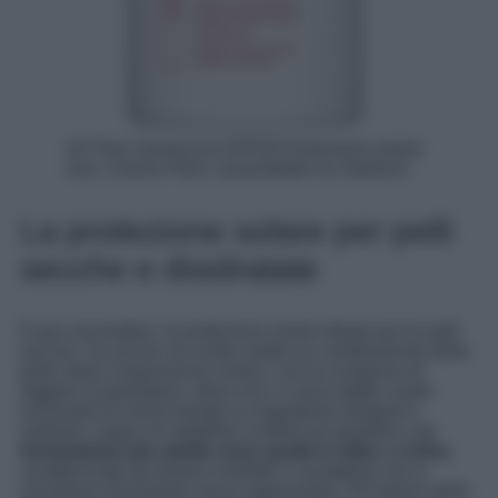
UV Plus Tanslucent SPF50 Protezione solare
viso, Clarins Paris, acquistabile su Sephora
La protezione solare per pelli
secche e disidratate
E per concludere, la protezione solare ideale per le pelli
secche. Se anche voi avete notato un cambiamento della
pelle dopo l’esposizione solare, con la comparsa di
leggere screpolature, allora non ci sono dubbi: avete
necessità di creme basate su ingredienti idratanti e
nutrienti, capaci di ristabilire comfort ed equilibrio.
Le
formulazioni più adatte sono quelle in latte o crema
,
caratterizzate da texture morbide e avvolgenti che si
assorbono facilmente senza appesantire. All’interno della