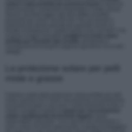
solare è stata prodotta da numerosi brand
e marchi di
dermocosmesi, rendendola disponibile in molte varianti
diverse: dai fluidi leggeri agli stick effetto invisibile,
passando per creme “second skin” fino ad arrivare a
protezioni più dense pensate per garantire anche un
booster di idratazione. Sapete questo cosa vuol dire? Che
al giorno d’oggi è possibile
scegliere la crema solare
perfetta per il proprio tipo di pelle
, prendendo in
considerazione le proprie esigenze specifiche. Ecco tutti i
dettagli…
La protezione solare per pelli
miste e grasse
Partiamo subito dalla protezione solare perfetta per pelli
miste e grasse! Se il vostro viso presenta una produzione
eccessiva di sebo e una zona T particolarmente lucida, il
nostro consiglio è quello di
optare per una protezione
solare caratterizzata da formule leggere
, quasi
impercettibili sulla pelle. Tra le opzioni più innovative ci
sono i solari con finish opacizzante, in grado di proteggere
dai raggi UV e allo stesso tempo ridurre l’effetto lucido del