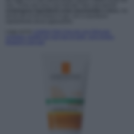
viso. Come mai sono così indicate? Non solo perché
contengono ingredienti come niacinamide e zinco
, ma
anche per le loro texture in gel, che si assorbono
rapidamente senza appesantire.
Leggi anche
I migliori Sieri Viso per una Skincare
completa: perfetti per ogni tipo di pelle, sono lenitivi,
idratanti e anti-age