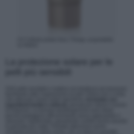
UV Cellular protect face, Filorga, acquistabile
su Notino
La protezione solare per le
pelli più sensibili
SOS pelle sensibile e reattiva con tendenza ad arrossarsi
facilmente sotto l’esposizione al sole? Allora non vi resta
che utilizzare creme solari specifiche,
formulate con
ingredienti lenitivi e delicati,
pensati per ridurre il rischio
di irritazioni. Le formule ipoallergeniche sono ideali
perché proteggono efficacemente senza appesantire o
stressare l’epidermide, garantendo comfort anche durante
le giornate più calde. Prestate attenzione anche
all’applicazione della crema, che va stesa in quantità