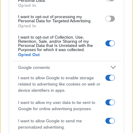
Personal Data.
not limited to your visit or usage behaviour. You may click to
Opted In
grant or deny consent to Google and its third-party tags to
use your data for below specified purposes in below Google
I want to opt-out of processing my
consent section.
Personal Data for Targeted Advertising.
Leggi anche
Opted In
I want to opt-out of Collection, Use,
Retention, Sale, and/or Sharing of my
Personal Data that Is Unrelated with the
Casa
Purposes for which it was collected.
Opted Out
Dove posizionare il divano
secondo il Feng Shui: gli
errori da evitare
Google consents
I want to allow Google to enable storage
related to advertising like cookies on web or
Moda
device identifiers in apps.
Chiara Ferragni, più bella
che mai: al naturale e senza
I want to allow my user data to be sent to
make up VIDEO
Google for online advertising purposes.
I want to allow Google to send me
Viaggi
personalized advertising.
Il borgo più spettacolare della