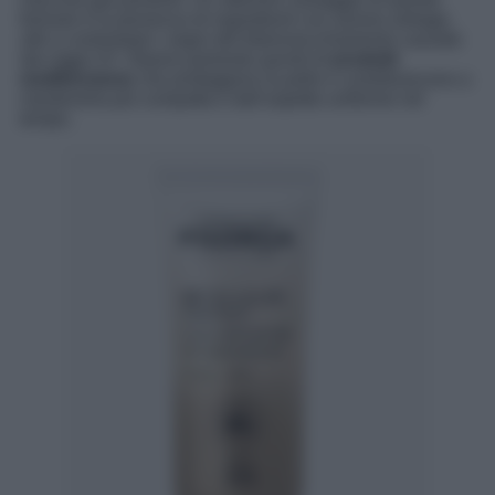
formule è la presenza di ingredienti con azione antiage,
utili a contrastare i segni del fotoinvecchiamento causato
dai raggi UV. Stiamo parlando quindi di
prodotti
multifunzione
che proteggono la pelle e contribuiscono a
mantenerla più compatta e dall’aspetto uniforme nel
tempo.