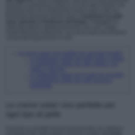
precoce, la protezione solare è un vero atto d’amore che
possiamo fare nei confronti del nostro corpo e del suo
benessere generale perché aiuta a
mantenere la pelle
sana, giovane e luminosa nel tempo
. Proteggere la
pelle ogni giorno significa prevenire non solo i segni
visibili dell’invecchiamento, ma anche danni più profondi
causati dall’esposizione al sole.
Le creme solari viso perfette per ogni tipo di pelle
La protezione solare per pelli miste e grasse
La protezione solare per pelli mature, con
rughe o macchie
La protezione solare per le pelli più sensibili
La protezione solare per pelli secche e
disidratate
Le creme solari viso perfette per
ogni tipo di pelle
Essendo un prodotto beauty fondamentale da inglobare
assolutamente nella propria skincare routine,
la crema