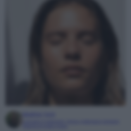
Beatrice Tursi
Laureata in traduzione, lingue e letterature straniere
Esperta di moda e lusso