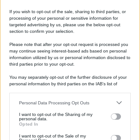
If you wish to opt-out of the sale, sharing to third parties, or
processing of your personal or sensitive information for
targeted advertising by us, please use the below opt-out
section to confirm your selection.
Please note that after your opt-out request is processed you
may continue seeing interest-based ads based on personal
Dramatically Different Moisturizing Lotion
SPF50 Crema Idratante con SPF, Clinique,
information utilized by us or personal information disclosed to
acquistabile su Sephora
third parties prior to your opt-out.
You may separately opt-out of the further disclosure of your
personal information by third parties on the IAB’s list of
downstream participants.
Personal Data Processing Opt Outs
This information may also be disclosed by us to third parties
on the IAB’s List of Downstream Participants that may further
I want to opt-out of the Sharing of my
disclose it to other third parties.
personal data.
Opted In
Please note that this website/app uses one or more Google
services and may gather and store information including but
I want to opt-out of the Sale of my