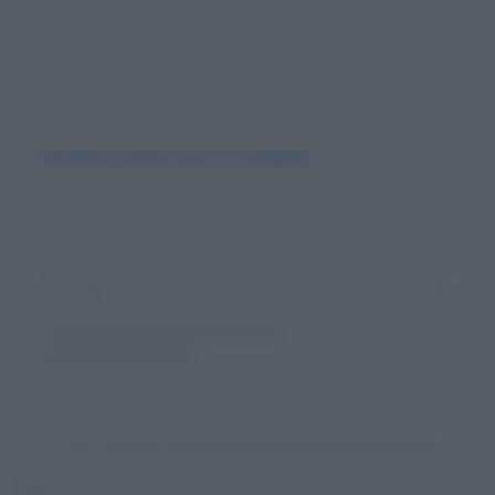
Visualizza questo post su Instagram
Un post condiviso da 𝐂𝐨𝐦𝐮𝐧𝐞 𝐝𝐢 𝐅𝐢𝐥𝐞𝐭𝐭𝐢𝐧𝐨 ⛰️⛷️ (@comune_filettino)