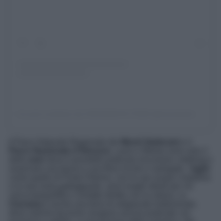
Un post condiviso da CIOCIARIA IN TOUR (@ciociariaintour)
Il Parco Naturale Regionale dei
Monti Simbruini
e il
Parco Nazionale d’Abruzzo
, Lazio e Molise sono solo 2
delle
aree
dove è possibile praticare escursioni, trekking e
osservare una fauna e una flora ricche e variegate. I
laghi
come quello di Posta Fibreno, con le sue acque cristalline
e la rara isola galleggiante, sono luoghi ideali per chi
cerca tranquillità e contatto diretto con la natura. La
Ciociaria
è anche una terra di artigianato tradizionale,
dove antiche tecniche vengono ancora praticate con