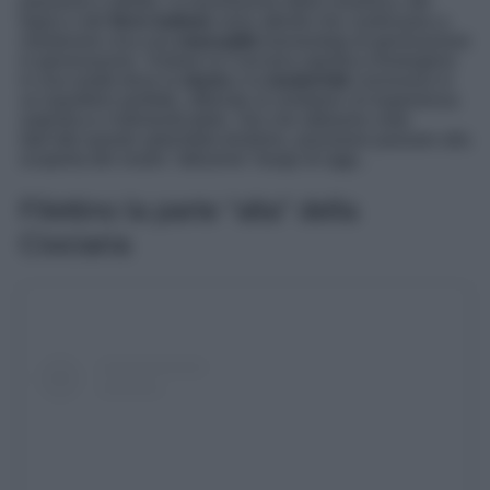
passione e abilità. La lavorazione della ceramica, del
legno e del
ferro battuto
sono attività che continuano a
mantenere viva una
manualità
tramandata di generazione
in generazione. Visitare la Ciociaria significa immergersi
in una realtà dove la
storia
e la
modernità
convivono in
un equilibrio perfetto, offrendo al visitatore un’esperienza
autentica e indimenticabile. Ora che abbiamo visto
dall’alto questo splendido territorio, possiamo passare alla
scoperta del nostro “altissimo” borgo di oggi..
Filettino la parte “alta” della
Ciociaria