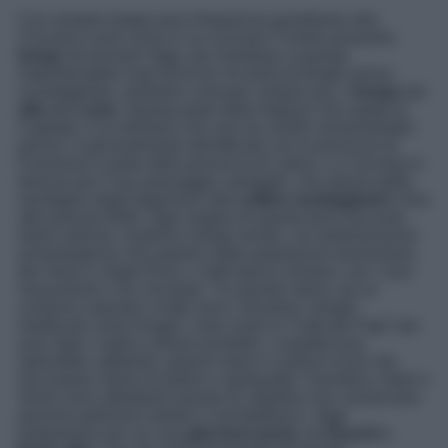
Con sempre troppa poca frequenza guardiamo alla
Ciociaria come zona in cui scovare il nostro prossimo
borgo
da trovare! Oggi, per rimediare a questa
imperdonabile mancanza di chi parla di borghi senza
scandagliarla, andiamo a trovare, proprio qui, il
borgo
più
alto
del
Lazio
. Questa parte della regione che ospita la
Capitale, è un territorio che non ha confini amministrativi
precisi, è generalmente identificato con la provincia di
Frosinone e parte della provincia di Latina. La Ciociaria è
famosa per il suo paesaggio variegato, che spazia dalle
montagne degli Appennini alle
colline verdeggianti
e fino
alle pianure fertili. Ogni angolo di questa terra racconta
storie antiche, risalenti a tempi remoti, con testimonianze
archeologiche che parlano delle popolazioni preromane,
dei Volsci e degli Ernici, e dell’epoca romana, con i suoi
monumenti e vie consolari. Tra questa storia, ed un
contorno naturale a tratti unico, troviamo i borghi
medievali come Anagni, nota come la “Città dei Papi” per
aver dato i natali a diversi pontefici, custodiscono
splendide cattedrali, palazzi storici e antichi vicoli che
raccontano storie di potere e spiritualità. Ferentino, Alatri e
Veroli sono altrettanti esempi di cittadine che conservano
preziosi patrimoni artistici e architettonici. Oggi
prepariamo per voi una
gita fuori porta
, tra
boschi
e