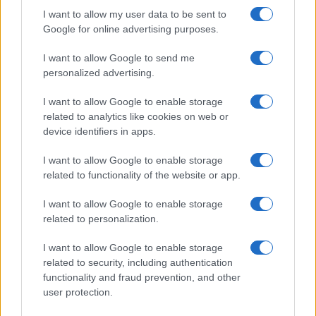
stagione: bikini con stampa
I want to allow my user data to be sent to
animalier ma con un tocco più
glamour!
Google for online advertising purposes.
I want to allow Google to send me
Viaggi
personalized advertising.
Montagna ad agosto: 4
I want to allow Google to enable storage
località da non perdere per
una vacanza al fresco
related to analytics like cookies on web or
device identifiers in apps.
I want to allow Google to enable storage
Viaggi
related to functionality of the website or app.
Isola di Vulcano, cosa vedere
e fare: spiagge, trekking e
I want to allow Google to enable storage
luoghi da non perdere
related to personalization.
I want to allow Google to enable storage
related to security, including authentication
functionality and fraud prevention, and other
user protection.
© – Stylosophy – Anicaflash S.r.l. – P.Iva 01816001000 – Testata