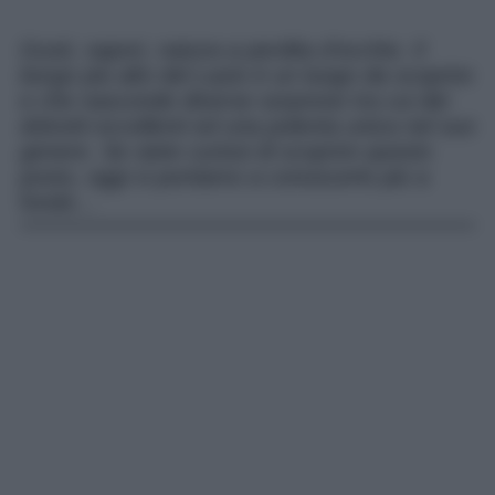
Gusti, sapori, natura a perdita d’occhio. Il
borgo più alto del Lazio è un luogo da scoprire
e che nasconde diverse sorprese tra cui dei
dolcetti eccellenti ed una polenta unica nel suo
genere. Se siete curiosi di scoprire questo
posto, oggi vi portiamo a conoscerlo più a
fondo…