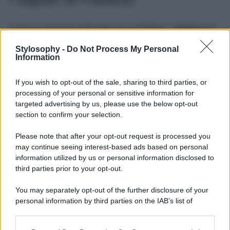
Come vi avevamo anticipato, qui a Filettino, i
sapori
ed il
gusto sono
protagonisti
, alla stessa stregua
dell’artigianato. La polenta è uno dei piatti tipici della
Stylosophy -
Do Not Process My Personal
zona, che tradizionalmente in Gennaio vive il suo
Information
momento di massima diffusione, anche grazie a piccole
sagre
di quartiere che si svolgono sul territorio del borgo.
If you wish to opt-out of the sale, sharing to third parties, or
Oltre a prodotti come
ricotta
e
pecorino
, e altre varietà di
formaggi, qui sono particolarmente attrattivi i dolci secchi,
processing of your personal or sensitive information for
come per esempio gli
amaretti
e diversi tipi di
targeted advertising by us, please use the below opt-out
ciambellette
, come quelle al vino o all’anice. Sono diversi
section to confirm your selection.
i ristoranti, quasi tutti a conduzione famigliare, che potrete
scoprire, ma vale altrettanto la pena fermarsi ad
Please note that after your opt-out request is processed you
acquistare i
dolci
ed i
formaggi
della zona nelle varie
may continue seeing interest-based ads based on personal
botteghe che potrete trovare passeggiando per il centro
storico. Ed ora, a voi la scelta di dove cominciare per
information utilized by us or personal information disclosed to
scoprire questa piccola, ed altissima, perla della ciociaria!
third parties prior to your opt-out.
You may separately opt-out of the further disclosure of your
personal information by third parties on the IAB’s list of
downstream participants.