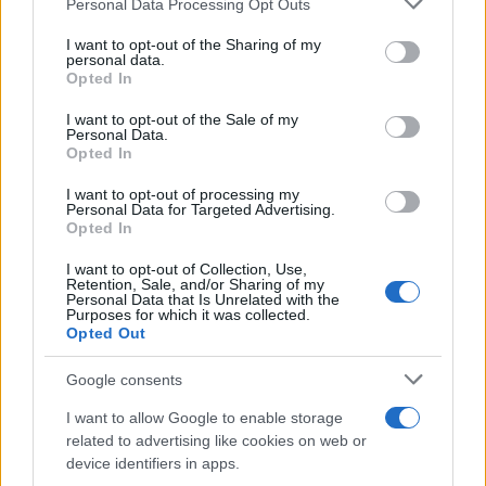
Personal Data Processing Opt Outs
This information may also be disclosed by us to third parties
on the IAB’s List of Downstream Participants that may further
I want to opt-out of the Sharing of my
disclose it to other third parties.
personal data.
Opted In
Please note that this website/app uses one or more Google
services and may gather and store information including but
I want to opt-out of the Sale of my
Personal Data.
not limited to your visit or usage behaviour. You may click to
Opted In
grant or deny consent to Google and its third-party tags to
use your data for below specified purposes in below Google
I want to opt-out of processing my
consent section.
Personal Data for Targeted Advertising.
Leggi anche
Opted In
I want to opt-out of Collection, Use,
Retention, Sale, and/or Sharing of my
Personal Data that Is Unrelated with the
Casa
Purposes for which it was collected.
Opted Out
Lavanda in vaso sana e
rigogliosa: non commettere
questi 3 errori
Google consents
I want to allow Google to enable storage
related to advertising like cookies on web or
Moda
device identifiers in apps.
Emma segue il trend di