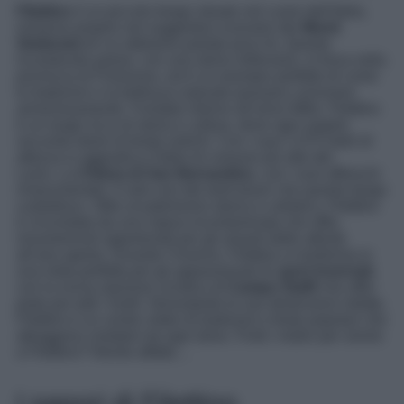
Filettino
è un piccolo borgo situato nel cuore dell’Italia,
immerso proprio nel suggestivo scenario dei
Monti
Simbruini
di cui abbiamo parlato poco fa. Questo
incantevole paese, con una storia millenaria, si trova nella
provincia di Frosinone, ed è un esempio perfetto di come
le tradizioni e la bellezza naturale possano convivere
armoniosamente. Fondato intorno all’anno Mille, Filettino
è un luogo ricco di storia e cultura, dove ogni angolo
racconta storie di tempi antichi. Con i suoi 1.075 metri di
altezza si aggiudica il titolo di comune più alto del
Lazio. La
Chiesa di San Bernardino
, con i suoi affreschi
rinascimentali, è solo uno dei tanti tesori che questo borgo
custodisce. Oltre al patrimonio storico e artistico, Filettino
è circondato da una natura incontaminata che offre
innumerevoli opportunità per gli amanti delle attività
all’aria aperta. Durante l’inverno, Filettino si trasforma in
una meta perfetta per gli appassionati di s
port invernali
,
con la vicina stazione sciistica di
Campo Staffi
che offre
piste per tutti i livelli. Nonostante le sue dimensioni ridotte,
Filettino è un centro vitale di tradizioni e feste popolari che
attraggono visitatori da ogni dove. Finiti i motivi per venire
a Filettino? Niente affatto…
I sapori di Filettino