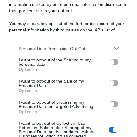
è assemblato con grande eleganza e ironia,
information utilized by us or personal information disclosed to
caratteristiche proprie di Diletta.
third parties prior to your opt-out.
You may separately opt-out of the further disclosure of your
personal information by third parties on the IAB’s list of
downstream participants.
Personal Data Processing Opt Outs
This information may also be disclosed by us to third parties
on the IAB’s List of Downstream Participants that may further
I want to opt-out of the Sharing of my
disclose it to other third parties.
personal data.
Opted In
Please note that this website/app uses one or more Google
services and may gather and store information including but
I want to opt-out of the Sale of my
Personal Data.
not limited to your visit or usage behaviour. You may click to
Opted In
grant or deny consent to Google and its third-party tags to
use your data for below specified purposes in below Google
I want to opt-out of processing my
consent section.
Personal Data for Targeted Advertising.
Leggi anche
Opted In
I want to opt-out of Collection, Use,
Retention, Sale, and/or Sharing of my
Viaggi
Personal Data that Is Unrelated with the
Purposes for which it was collected.