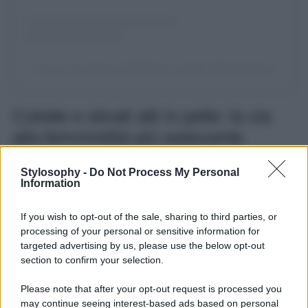
Un post condiviso da 🌸Diletta Leotta🌸 (@dilettaleotta)
Culotte e stivali alti in pelle: la via
alla femminilità più seducente
Per la partita Inter-Como,
Diletta Leotta
ha messo in
Stylosophy -
Do Not Process My Personal
risalto tutta la sua bellezza e la sua femminilità con un
Information
look total black
composto da maglioncino a collo alto con
culotte, calze velate e stivali alti neri in pelle. Il tutto
If you wish to opt-out of the sale, sharing to third parties, or
accompagnato da un cappotto lungo sui toni del bianco
con dettagli di colore a contrasto che richiamano la
processing of your personal or sensitive information for
tonalità predominante nell’outfit. La cosa che però salta
targeted advertising by us, please use the below opt-out
subito all’occhio sono gli stivali alti in pelle e il cappotto
section to confirm your selection.
semi allacciato che lascia intravedere il look sotto,
creando un intrigante gioco di ‘vedo-non vedo’
.
Please note that after your opt-out request is processed you
Nonostante la conduttrice appaia molto sexy, questo look
may continue seeing interest-based ads based on personal
non sconfina nel cattivo gusto e nella volgarità, anzi il tutto