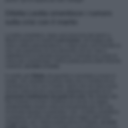
Diletta Leotta smentisce i rumors
sulla crisi con il marito
La bella conduttrice, dopo aver trascorso dei giorni a
Miami insieme al marito
Loris Karius
, all’insegna del
relax e della spensieratezza, e dopo aver così smentito le
voci che parlavano di una presunta crisi tra i due e
addirittura di un periodo di pausa, è tornata sui campi di
calcio per commentare l’ultima partita prima delle festività
natalizie,
tra Inter e Como
.
In realtà, per
Diletta
, da quando è convolata a nozze in
estate, non sarebbe la prima volta che si vocifera di un
momento di crisi con il marito, tant’è che nei mesi scorsi
alcune indiscrezioni avevano addirittura parlato di un
presunto tradimento da parte di Loris
. Ma stando alle
foto insieme e ai baci condivisi sui social, la coppia
sembrerebbe essere unita ed innamorata più che mai.
Archiviata dunque la parentesi ‘crisi’, la bella conduttrice
si prepara all’arrivo del periodo più magico dell’anno
sfoggiando, per l’ultima partita prima di Natale,
un look
molto sexy
, che mette in risalto la sua bellezza e la sua