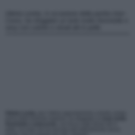
Diletta Leotta, in occasione della partita Inter-
Como, ha sfoggiato un look molto femminile e
sexy con culotte e stivali alti in pelle.
Diletta Leotta
, per l’ultimo appuntamento a bordo campo
prima delle festività natalizie, ha sfoggiato un
look molto
femminile e seducente
, con focus sugli stivali alti in
pelle. Un look che ha lasciato tutti letteralmente senza
parole. Qui di seguito per tutti i dettagli!