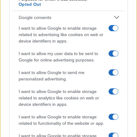
Il borgo più spettacolare della
Opted Out
Costa dei Trabocchi conquista
tutti: tra vicoli, panorami e spiagge
Google consents
da sogno
I want to allow Google to enable storage
related to advertising like cookies on web or
Moda
device identifiers in apps.
Samira Lui sfoggia il beach
look perfetto per l’estate:
I want to allow my user data to be sent to
scoprilo qui!
Google for online advertising purposes.
I want to allow Google to send me
Bellezza
personalized advertising.
I profumi marini più
I want to allow Google to enable storage
gettonati dell’Estate 2026,
freschi e leggeri
related to analytics like cookies on web or
device identifiers in apps.
I want to allow Google to enable storage
Casa
related to functionality of the website or app.
Lavanda in vaso sana e
rigogliosa: non commettere
I want to allow Google to enable storage