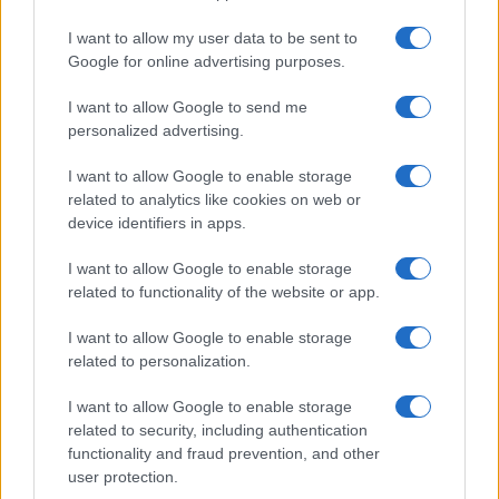
Emma segue il trend di
stagione: bikini con stampa
I want to allow my user data to be sent to
animalier ma con un tocco più
glamour!
Google for online advertising purposes.
I want to allow Google to send me
Viaggi
personalized advertising.
Montagna ad agosto: 4
I want to allow Google to enable storage
località da non perdere per
una vacanza al fresco
related to analytics like cookies on web or
device identifiers in apps.
I want to allow Google to enable storage
Viaggi
related to functionality of the website or app.
Isola di Vulcano, cosa vedere
e fare: spiagge, trekking e
I want to allow Google to enable storage
luoghi da non perdere
related to personalization.
I want to allow Google to enable storage
related to security, including authentication
functionality and fraud prevention, and other
user protection.