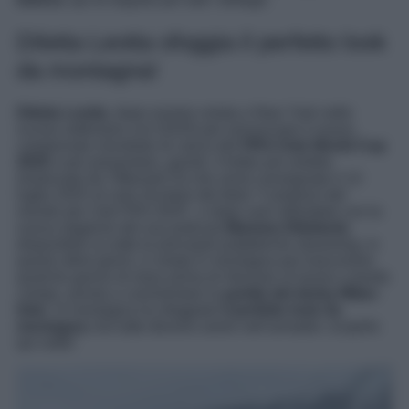
Diletta Leotta sfoggia il perfetto look
da montagna!
Diletta Leotta
, dopo essere volata a New York nelle
scorse settimane con DAZN per annunciare il nuovo
campionato mondiale di calcio del
FIFA Club World Cup
2025
e per presentare, quindi, il trofeo più ambito
(realizzato da Tiffany&CO) che verrà consegnato il 13
luglio 2025 al club vincitore del titolo ‘Campioni del
mondo per club FIFA 2025’, e dopo aver debuttato con la
nuova stagione del suo podcast
Mamma Dilettante
,
disponibile su tutte le principali piattaforme streaming, in
questi ultimi giorni, è volata in montagna per trascorrere
qualche giorno di relax prima di ritornare al lavoro a bordo
campo, pronta a commentare la
partita del derby Milan-
Inter
. In montagna ha sfoggiato
il perfetto look da
montagna
che tutte devono avere nell’armadio: scoprilo
qui sotto!