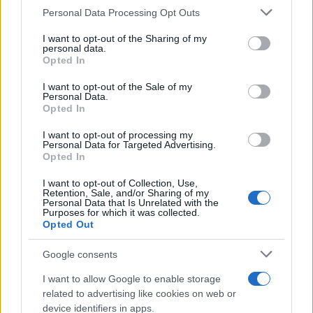
Personal Data Processing Opt Outs
This information may also be disclosed by us to third parties
on the IAB’s List of Downstream Participants that may further
I want to opt-out of the Sharing of my
disclose it to other third parties.
personal data.
Opted In
Please note that this website/app uses one or more Google
services and may gather and store information including but
I want to opt-out of the Sale of my
Personal Data.
not limited to your visit or usage behaviour. You may click to
Opted In
grant or deny consent to Google and its third-party tags to
use your data for below specified purposes in below Google
I want to opt-out of processing my
consent section.
Personal Data for Targeted Advertising.
Leggi anche
Opted In
I want to opt-out of Collection, Use,
Retention, Sale, and/or Sharing of my
Personal Data that Is Unrelated with the
Casa
Purposes for which it was collected.
Opted Out
Lavanda in vaso sana e
rigogliosa: non commettere
questi 3 errori
Google consents
I want to allow Google to enable storage
related to advertising like cookies on web or
Moda
device identifiers in apps.