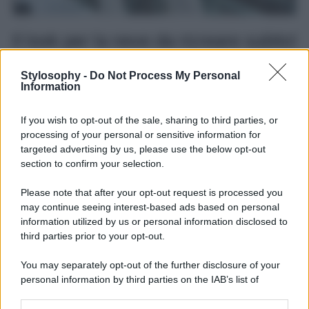
Il look per la neve da ricreare subito!
Come andare sulla neve? Basta guardare il look di
Diletta
Stylosophy -
Do Not Process My Personal
Leotta
che ha sfoggiato in questi giorni per ricrearlo
Information
fedelmente o prenderne spunto ed ispirazione.
Un look
semplice ma stiloso, caldo e confortevole
, l’ideale per
If you wish to opt-out of the sale, sharing to third parties, or
ripararsi dal freddo e dalle basse temperature della
montagna anche se si trascorrono diverse ore fuori.
processing of your personal or sensitive information for
Composto da pelliccia bianca, pantaloni in maglia
targeted advertising by us, please use the below opt-out
bianchi, maglione in lana sotto, balaclava sulla stessa
section to confirm your selection.
gamma cromatica dei neutri, un’alternativa molto
chicchettina e calda da indossare al posto di sciarpa e
Please note that after your opt-out request is processed you
cappello. Completate il tutto con una hand bag sulle
may continue seeing interest-based ads based on personal
stesse tonalità come la conduttrice, che renderà il look
ancora più ricercato e glamour! Allora, che ne dite, vi
information utilized by us or personal information disclosed to
piace? Per noi da provare assolutamente!
third parties prior to your opt-out.
You may separately opt-out of the further disclosure of your
personal information by third parties on the IAB’s list of
downstream participants.