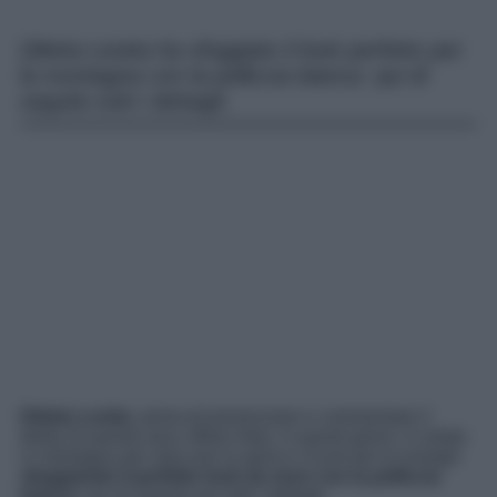
Diletta Leotta ha sfoggiato il look perfetto per
la montagna con la pelliccia bianca: qui di
seguito tutti i dettagli.
Diletta Leotta
, prima di presenziare e commentare il
derby di questa sera, Milan-Inter, in questi giorni, è volata
in montagna per staccare la spina e ricaricare le energie
sfoggiando il perfetto look da neve con la pelliccia
bianca
: qui di seguito per tutti i dettagli.