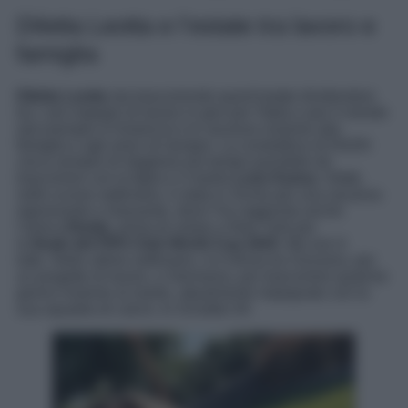
Diletta Leotta e l’estate tra lavoro e
famiglia
Diletta Leotta
sta trascorrendo quest’estate dividendosi
tra i vari impegni di lavoro in giro per l’Italia o per il mondo
(ad esempio in America) e le vacanze insieme alla
famiglia e agli amici di sempre. La conduttrice di DAZN
cerca sempre di ritagliarsi più tempo possibile da
trascorrere con la figlia e il marito
Loris Karius
. Infatti,
nelle scorse settimane, è stata in Sicilia per una vacanza
rigenerante e rilassante, dove l’ha raggiunta anche
l’amica
Elodie
, prima di volare a New York per
la
finale
del FIFA Club World Cup 2025
. Ma non è
tutto. Nelle ultime settimane, si è divisa tra Svizzera, per
un progetto di lavoro, e Germania, per trascorrere qualche
giorno insieme al marito, attualmente impegnato con la
sua squadra di calcio, lo Schalke 04.