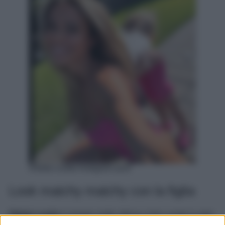
Diletta Leotta Instagram post
Look matchy matchy con la figlia
Diletta Leotta
è sempre molto stilosa e ben curata in ogni
suo look, che si tratti di lavoro, eventi, tempo libero o