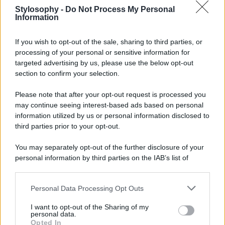
occasioni speciali. Per questi giorni di mare con la figlia,
Stylosophy -
Do Not Process My Personal
in vacanza nella sua amata Sicilia, la conduttrice ha
Information
pensato bene di sfoggiare look coordinati con la sua bella
bambina, rendendo così i beach look ancora
più cool,
If you wish to opt-out of the sale, sharing to third parties, or
glamour e di super tendenza
. In effetti, è trendy già da
diverso tempo abbinare i look ai propri figli, indossando
processing of your personal or sensitive information for
colori complementari o gli stessi colori con dettagli similari
targeted advertising by us, please use the below opt-out
o di contrasto, creando armonia ed eleganza. Diletta, per
section to confirm your selection.
l’occasione, ha indossato
un costume intero sui toni del
fucsia con applicazioni di brillantini
e lo stesso grazioso
Please note that after your opt-out request is processed you
costumino l’ha pensato per la sua bella bambina a cui ha
may continue seeing interest-based ads based on personal
anche aggiunto dei simpatici sandaletti rosa. Insomma, un
look cool e glamour per mamma e figlia: che ne dite, vi
information utilized by us or personal information disclosed to
piace? Per noi vince a pieni voti!
third parties prior to your opt-out.
You may separately opt-out of the further disclosure of your
personal information by third parties on the IAB’s list of
downstream participants.
Personal Data Processing Opt Outs
This information may also be disclosed by us to third parties
on the IAB’s List of Downstream Participants that may further
I want to opt-out of the Sharing of my
disclose it to other third parties.
personal data.
Opted In