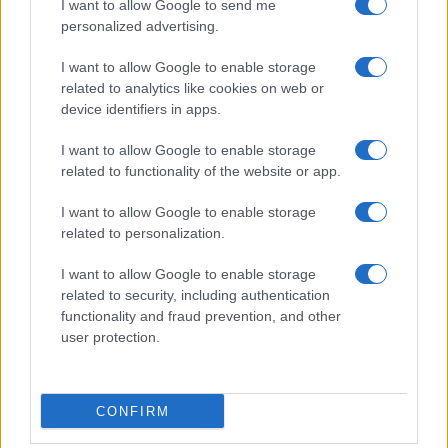
I want to allow Google to send me
Moda
personalized advertising.
Hailey Bieber sfoggia il trend
I want to allow Google to enable storage
dell’estate con il bikini effetto
velluto FOTO
related to analytics like cookies on web or
device identifiers in apps.
I want to allow Google to enable storage
Casa
related to functionality of the website or app.
Dove posizionare il divano
secondo il Feng Shui: gli
I want to allow Google to enable storage
errori da evitare
related to personalization.
I want to allow Google to enable storage
related to security, including authentication
functionality and fraud prevention, and other
user protection.
© – Stylosophy – Anicaflash S.r.l. – P.Iva 01816001000 – Testata
Giornalistica registrata presso il Tribunale ordinario di Roma, n° 111/2022
del 21/07/2022
CONFIRM
Contatti