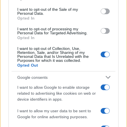
Please note that this website/app uses one or more Google
services and may gather and store information including but
I want to opt-out of the Sale of my
Personal Data.
not limited to your visit or usage behaviour. You may click to
Opted In
grant or deny consent to Google and its third-party tags to
use your data for below specified purposes in below Google
I want to opt-out of processing my
consent section.
Personal Data for Targeted Advertising.
Leggi anche
Opted In
I want to opt-out of Collection, Use,
Retention, Sale, and/or Sharing of my
Bellezza
Personal Data that Is Unrelated with the
Purposes for which it was collected.
Niacinamide, il segreto beauty
Opted Out
non solo della pelle ma anche dei
Capelli: proprietà e prodotti da
Google consents
provare
I want to allow Google to enable storage
related to advertising like cookies on web or
Casa
device identifiers in apps.
Hai tante piante in casa?
Questi accessori IKEA ti
I want to allow my user data to be sent to
semplificano davvero la vita
Google for online advertising purposes.