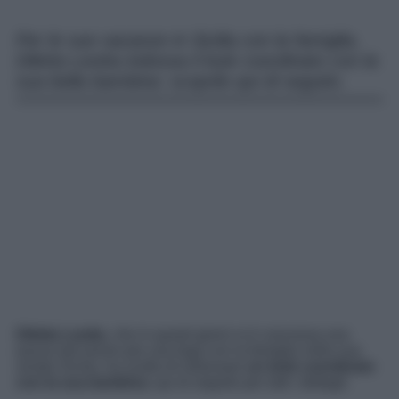
Per le sue vacanze in Sicilia con la famiglia,
Diletta Leotta indossa il look coordinato con la
sua bella bambina: scoprilo qui di seguito.
Diletta Leotta
, che in questi giorni si è concessa una
pausa dal lavoro per una fuga con la famiglia nella sua
amata Sicilia, ha scelto di indossare
un look coordinato
con la sua bambina
: qui di seguito per tutti i dettagli.