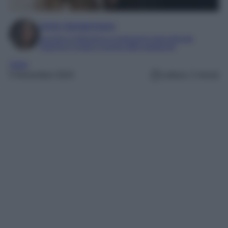
Irene Sangermano
Laureta in letteratura e traduzione interculturale
Esperta in moda e mondo dello spettacolo
Varie
5 Novembre 2024
Lettura: 2 minuti