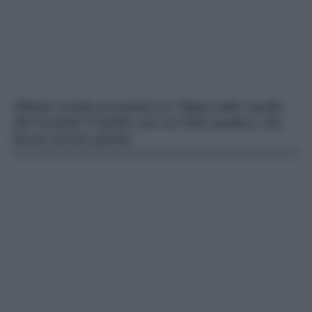
Diletta Leotta presenta La Talpa nello studio
del Grande Fratello con un look audace che
lascia senza parole.