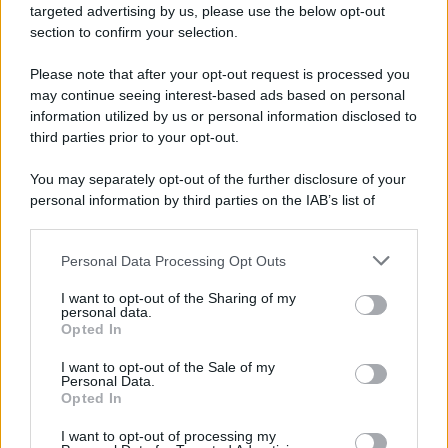
evidenza il lato B, poi un
reggiseno
della stessa tonalità
targeted advertising by us, please use the below opt-out
che si intravede quasi completamente dal
micro-top
section to confirm your selection.
bianco
, lasciando tutto l’addome completamente
scoperto. Conclude il look un paio di scarpe a punta rosa
Please note that after your opt-out request is processed you
confetto e splendidi gioielli Cartier. Per noi
questo outfit è
may continue seeing interest-based ads based on personal
bocciato
e ci fa temere il peggio per questa sera, quando
andrà in onda la prima puntata de La Talpa. Speriamo che
information utilized by us or personal information disclosed to
la giornalista ci faccia ricredere.
third parties prior to your opt-out.
You may separately opt-out of the further disclosure of your
personal information by third parties on the IAB’s list of
downstream participants.
Personal Data Processing Opt Outs
This information may also be disclosed by us to third parties
on the IAB’s List of Downstream Participants that may further
I want to opt-out of the Sharing of my
disclose it to other third parties.
personal data.
Opted In
Please note that this website/app uses one or more Google
services and may gather and store information including but
I want to opt-out of the Sale of my
Personal Data.
not limited to your visit or usage behaviour. You may click to
Opted In
grant or deny consent to Google and its third-party tags to
use your data for below specified purposes in below Google
I want to opt-out of processing my
consent section.