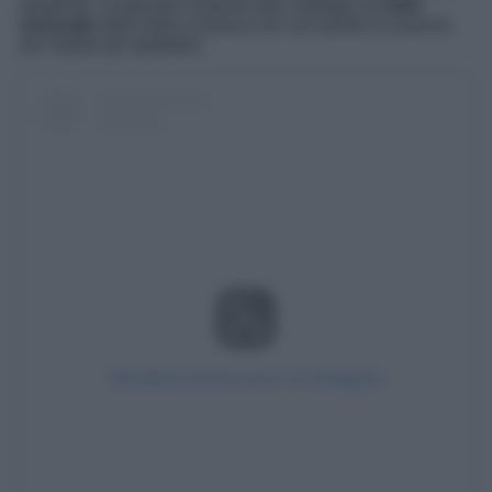
perplessi. Scopriamo insieme tutti i dettagli sul
look
sensuale
della bella siciliana che non perde occasione
per stupire gli spettatori.
Visualizza questo post su Instagram