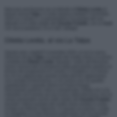
Mancano pochissime ore al debutto di
Diletta Leotta
al
timone de
La Talpa
, in onda stasera martedì 5 novembre
2024 su Canale 5. La presentatrice ha parlato del suo
debutto in tv nello studio del
Grande Fratello
, con un
look
che lascia perplessi. Ecco tutti i dettagli.
Diletta Leotta, al via La Talpa
Questa sera, martedì 5 novembre 2024, al via la nuova
edizione de
La Talpa
, la quarta del reality show e la prima
condotta da
Diletta Leotta
. Quando i vertici del Biscione
hanno annunciato la presenza della giornalista sportiva al
timone del programma di Canale 5 il pubblico si è diviso
tra chi ha apprezzato questa scelta perché rappresenta
una ventata di freschezza, e chi invece non ha gradito
aspettandosi il grande ritorno di Paola Perego.
Nonostante qualche critica e perplessità, Diletta non si fa
intimidire ed è pronto ad una nuova sfida televisiva che ha
voluto presentare anche nello studio del
Grande Fratello
,
durante l’ultima puntata del reality show andata in onda,
invitata da Alfonso Signorini. In questa occasione, Leotta
ha sfoggiato un look davvero particolare che ha lasciato