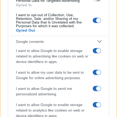
Personal Data for Targeted Advertising.
Leggi anche
Opted In
I want to opt-out of Collection, Use,
Retention, Sale, and/or Sharing of my
Personal Data that Is Unrelated with the
Viaggi
Purposes for which it was collected.
Opted Out
Montagna ad agosto: 4
località da non perdere per
una vacanza al fresco
Google consents
I want to allow Google to enable storage
related to advertising like cookies on web or
Viaggi
device identifiers in apps.
Isola di Vulcano, cosa vedere
e fare: spiagge, trekking e
I want to allow my user data to be sent to
luoghi da non perdere
Google for online advertising purposes.
I want to allow Google to send me
Moda
personalized advertising.
Chiara Ferragni detta tendenza
anche in estate: scopri qui il nuovo
I want to allow Google to enable storage
must di stagione da indossare con i
related to analytics like cookies on web or
tuoi beach look!
device identifiers in apps.