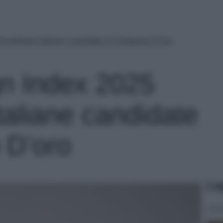
’eccellenze italiane candidate al Compasso D’oro
gn Index 2025
italiane candidate
 D’oro
Le