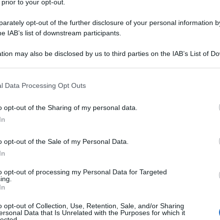
 prior to your opt-out.
rately opt-out of the further disclosure of your personal information by
he IAB’s list of downstream participants.
tion may also be disclosed by us to third parties on the IAB’s List of 
 that may further disclose it to other third parties.
 that this website/app uses one or more Google services and may gath
l Data Processing Opt Outs
including but not limited to your visit or usage behaviour. You may click 
 to Google and its third-party tags to use your data for below specifi
o opt-out of the Sharing of my personal data.
ogle consent section.
In
o opt-out of the Sale of my Personal Data.
 volta il talento e la ricerca delle aziende italiane nel
 annuale raccoglie i progetti più significativi,
In
so il prestigioso
Premio Compasso d’Oro ADI 2026
.
passando per soluzioni trasformabili e superfici artistiche,
to opt-out of processing my Personal Data for Targeted
per
funzionalità, estetica e sostenibilità
, elementi che
ing.
In
a selezione di quest’anno evidenzia come il design
ma, ma anche di innovazione tecnologica, attenzione ai
enze di una società in continuo mutamento.
o opt-out of Collection, Use, Retention, Sale, and/or Sharing
ersonal Data that Is Unrelated with the Purposes for which it
lected.