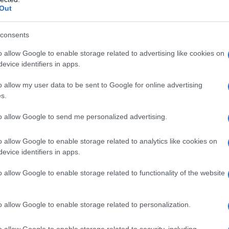
Out
 che ridefinisce il futuro
e estetica e funzionalità
etallo tra sperimentazione e decorazione
consents
 negli spazi condivisi
gn tra innovazione e atmosfera
o allow Google to enable storage related to advertising like cookies on
evice identifiers in apps.
: la sedia sostenibile che
o allow my user data to be sent to Google for online advertising
s.
to allow Google to send me personalized advertising.
o allow Google to enable storage related to analytics like cookies on
evice identifiers in apps.
o allow Google to enable storage related to functionality of the website
o allow Google to enable storage related to personalization.
o allow Google to enable storage related to security, including