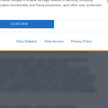
cation functionality and fraud prevention, and other user protection.
CONFIRM
Data Deletion
Data Access
Privacy Policy
ADI Design Index 2025 come esempio emblematico di
tazione del celebre modello Catifa nasce
e circolare e riciclato sviluppato in Svezia. La scocca
nfermando il carattere iconico della seduta Arper. La
bientale: gli scarti della lavorazione del legno diventano
enica, e la scocca stessa, a fine vita, può trasformarsi in
 CO2. La possibilità di smontare ogni componente senza
te riparabile e riciclabile, un vero esempio di
economia