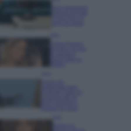
Dove posizionare
il divano secondo
il Feng Shui: gli
errori da evitare
Moda
Chiara Ferragni,
più bella che mai:
al naturale e
senza make up
VIDEO
Viaggi
Il borgo più
spettacolare della
Costa dei Trabocchi
conquista tutti: tra
vicoli, panorami e
spiagge da sogno
Moda
Samira Lui
sfoggia il beach