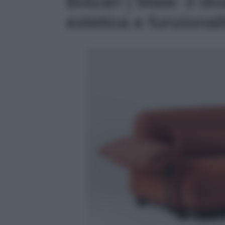
Bolzan | Mate: il di
estetica e funzionali