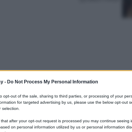
y -
Do Not Process My Personal Information
 svelano progetti innovativi e sostenibili.
tecnologia si incontrano per definire le nuove
to opt-out of the sale, sharing to third parties, or processing of your per
.
formation for targeted advertising by us, please use the below opt-out s
 selection.
 that after your opt-out request is processed you may continue seeing i
ased on personal information utilized by us or personal information dis