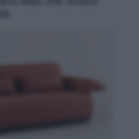
vano-letto che unisce
tà