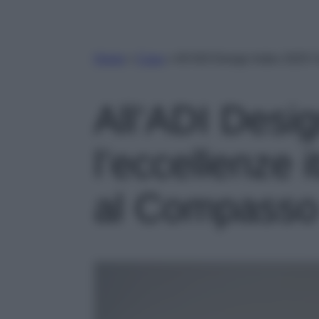
Home
»
Casa
»
All’ADI Design Index 2025 l
All’ADI Desi
l’eccellenze 
al Compasso