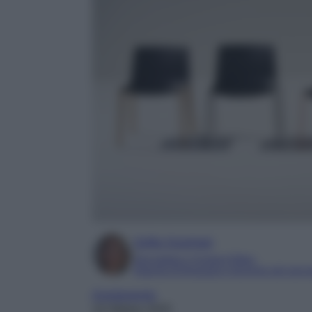
Sofia Gusman
Giornalista e Content Editor
Esperta di linguaggi e tecniche del gior
Arredamento
19 Ottobre 2025