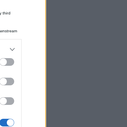
 third
Downstream
er and store
to grant or
ed purposes