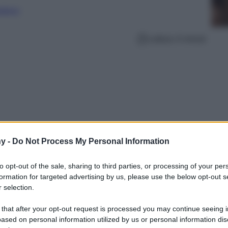
nalismo
Lettura: 6 minuti
y -
Do Not Process My Personal Information
to opt-out of the sale, sharing to third parties, or processing of your per
formation for targeted advertising by us, please use the below opt-out s
 selection.
a in un mondo di Halloween unico e pieno di
 indimenticabili con i più piccoli. Preparati a
 that after your opt-out request is processed you may continue seeing i
dettagli da brivido!
ased on personal information utilized by us or personal information dis