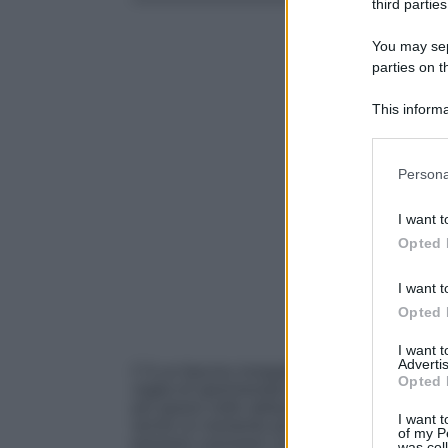
third parties
You may sepa
parties on t
This informa
Participants
Please note
Persona
information 
deny consent
I want t
in below Go
Opted 
I want t
Opted 
I want 
Advertis
C’è un fascino innegabile nel modo in cui
Ha
Opted 
voglia di sperimentare con colori, luci e ma
più spazio nelle abitazioni italiane, diventa
I want t
anche un momento per esprimere la propria
of my P
possono convivere con l’eleganza quotidian
was col