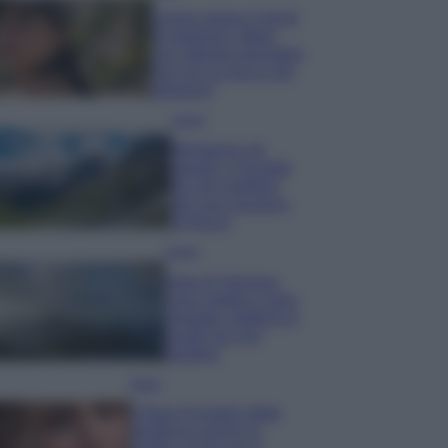
Emma segue il trend
di stagione: bikini
con stampa animalier
ma con un tocco più
glamour!
Viaggi
Montagna ad
agosto: 4 località
da non perdere
per una vacanza
al fresco
Viaggi
Isola di Vulcano,
cosa vedere e fare:
spiagge, trekking e
luoghi da non
perdere
Moda
Chiara Ferragni detta
tendenza anche in