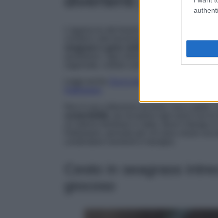
divertenti per tutta 
authenti
L’approccio del brand svedese è chiaro: dare
comfort e alla funzionalità. La
collezione 20
seagrass e gres vetrificato
– a tonalità cald
quotidiano. Ogni elemento è pensato per esse
sagomate, ciotole a tema e piccoli oggetti de
Leggi anche
Zucca protagonista: le decorazio
Halloween
Non è una collezione da festa “usa e getta”,
sostenibilità
, da riscoprire ogni anno con lo
un interno familiare e caldo, dove il design
Halloween, pensato per chi ama creare una
condividere momenti in famiglia.
Cesto in seagrass intrecc
giocoso