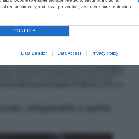
la famiglia
cation functionality and fraud prevention, and other user protection.
 forma all’atmosfera di
Halloween
senza rinunciare al
25
mescola materiali tattili e naturali – come
pile,
e e sofisticate, capaci di integrarsi con l’arredo
CONFIRM
re usato con disinvoltura: coperte stampate, tazze
corativi che rendono la casa più accogliente e divertente.
ni perfette per vestire la casa in autunno e celebrare
Data Deletion
Data Access
Privacy Policy
 ma un insieme di accessori che parlano di
convivialità e
 stesso entusiasmo. L’atmosfera che ne deriva è quella di
 si unisce al gioco. Un modo contemporaneo di vivere
scenografia domestica leggera e raffinata
, perfetta per
iato: artigianalità e spirito