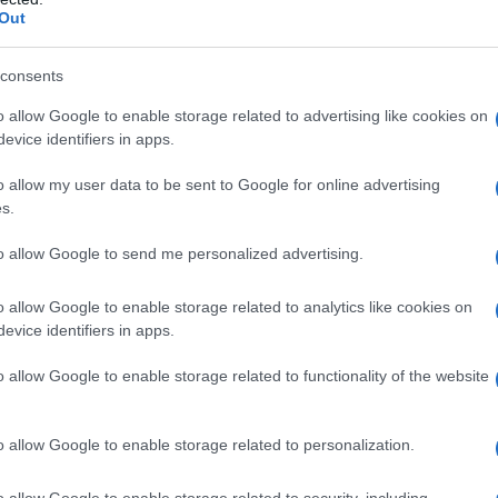
nvita adulti e bambini a decorare insieme, puntando su
Out
tica contemporanea. Non serve eccedere con ragnatele e
celti per dare vita a un ambiente caldo e accogliente,
consents
le
texture
e delle
sfumature cromatiche
: tessuti
o allow Google to enable storage related to advertising like cookies on
e e fantasie grafiche si alternano per creare un equilibrio
evice identifiers in apps.
rso di H&M Home reinterpreta Halloween in chiave giocosa
o allow my user data to be sent to Google for online advertising
s.
c e divertenti per tutta la famiglia
gianalità e spirito giocoso
to allow Google to send me personalized advertising.
dell’autunno con un tocco magico
 allegro della tavola di Halloween
o allow Google to enable storage related to analytics like cookies on
: un piccolo oggetto di design da collezione
 più dolce della notte di Halloween
evice identifiers in apps.
o: ironia dark per la tavola più stilosa
la cornice perfetta per una festa in famiglia
o allow Google to enable storage related to functionality of the website
loween H&M Home: chic e
o allow Google to enable storage related to personalization.
o allow Google to enable storage related to security, including