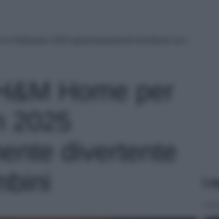
un Halloween 2025 spaventosamente divertente con i
 H&M Home per
n 2025
nte divertente
mbini
Le