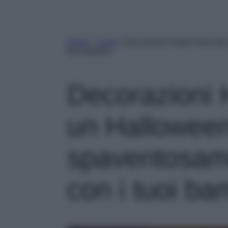
Home
»
Casa
»
Decorazioni H&M Home per 
tuoi bambini
Decorazioni
un Hallowee
spaventosame
con i tuoi ba