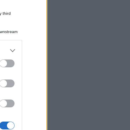
 third
Downstream
er and store
to grant or
ed purposes