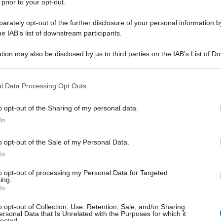
 prior to your opt-out.
rately opt-out of the further disclosure of your personal information by
he IAB’s list of downstream participants.
tion may also be disclosed by us to third parties on the IAB’s List of 
 that may further disclose it to other third parties.
 that this website/app uses one or more Google services and may gath
l Data Processing Opt Outs
including but not limited to your visit or usage behaviour. You may click 
 to Google and its third-party tags to use your data for below specifi
o opt-out of the Sharing of my personal data.
ogle consent section.
In
o opt-out of the Sale of my Personal Data.
In
to opt-out of processing my Personal Data for Targeted
ing.
lloween
riesce a trasformare la casa, accendendo la
In
teriali. Una festa che, anno dopo anno, conquista sempre
ndo non solo un’occasione per travestimenti e dolcetti, ma
o opt-out of Collection, Use, Retention, Sale, and/or Sharing
creatività
. Le atmosfere gotiche e ironiche di fine ottobre
ersonal Data that Is Unrelated with the Purposes for which it
a, se interpretate con gusto e misura. H&M Home celebra
lected.