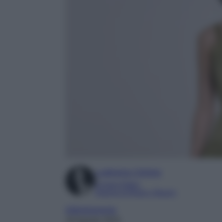
Ludovica Cimino
Content Editor
Esperta di Moda e Beauty
Abbigliamento
18 Agosto 2024