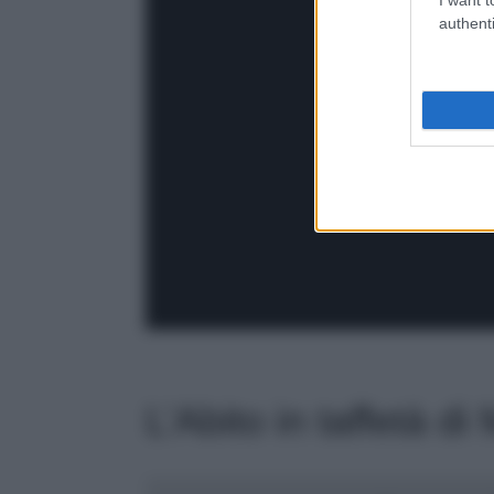
authenti
L’Abito in taffetà di