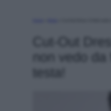
Home
»
Moda
»
Cut-Out Dress: 6 Abiti vedo n
Cut-Out Dress
non vedo da f
testa!