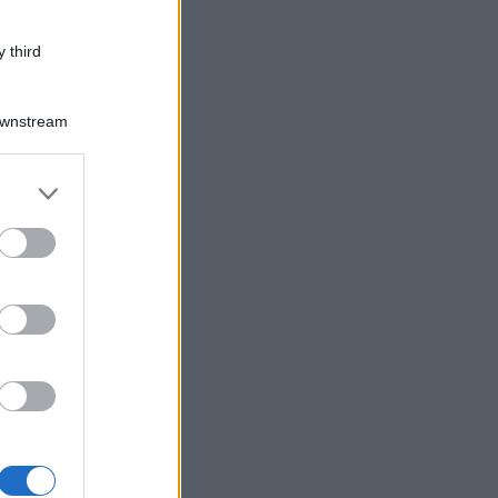
 third
Downstream
er and store
to grant or
ed purposes