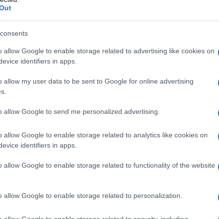
li abiti che faranno girare la testa a tutti!
Out
desso: video
consents
o allow Google to enable storage related to advertising like cookies on
f-Portrait
evice identifiers in apps.
pe
nsi Dojaka
o allow my user data to be sent to Google for online advertising
Proenza Schouler
s.
to allow Google to send me personalized advertising.
s su cui puntare adesso:
o allow Google to enable storage related to analytics like cookies on
evice identifiers in apps.
o allow Google to enable storage related to functionality of the website
o allow Google to enable storage related to personalization.
o allow Google to enable storage related to security, including