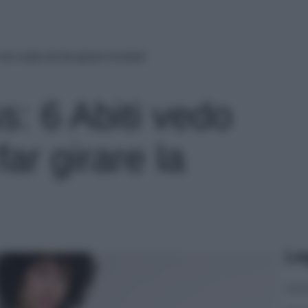
on vedo da far girare la testa!
: 6 Abiti vedo
ar girare la
Le