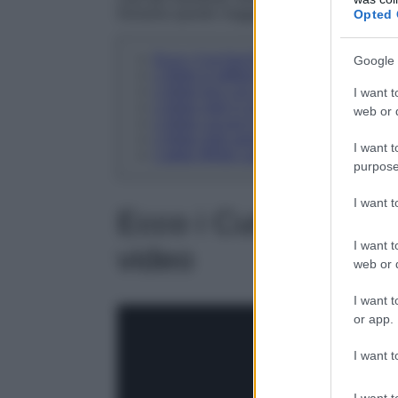
Iniziamo questo viaggio attraverso il mondo deg
Opted 
Ecco i Cut-Out Dress su cui puntare a
Google 
L’Abito in taffetà di Maje
L’Abito Issy con cut-out di Simkhai
I want t
L’Abito midi in jersey con cut-out di Sel
web or d
L’Abito cut-out in jersey di Patrizia Pe
L’Abito midi asimmetrico in seta di Ne
I want t
L’abito White Label midi in cotone di 
purpose
I want 
Ecco i Cut-Out Dres
I want t
video
web or d
I want t
or app.
I want t
I want t