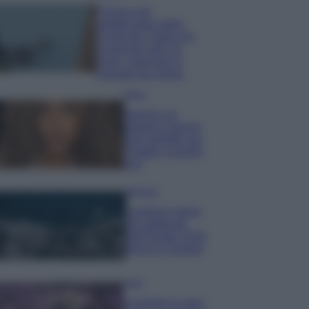
Il borgo più
spettacolare della
Costa dei Trabocchi
conquista tutti: tra
vicoli, panorami e
spiagge da sogno
Moda
Samira Lui
sfoggia il beach
look perfetto per
l’estate: scoprilo
qui!
Bellezza
I profumi marini
più gettonati
dell’Estate 2026,
freschi e leggeri
Casa
Lavanda in vaso