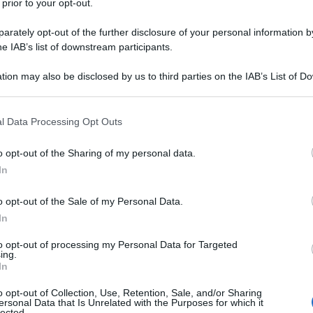
 prior to your opt-out.
rately opt-out of the further disclosure of your personal information by
he IAB’s list of downstream participants.
tion may also be disclosed by us to third parties on the IAB’s List of 
 that may further disclose it to other third parties.
 that this website/app uses one or more Google services and may gath
l Data Processing Opt Outs
including but not limited to your visit or usage behaviour. You may click 
 to Google and its third-party tags to use your data for below specifi
o opt-out of the Sharing of my personal data.
ogle consent section.
In
o opt-out of the Sale of my Personal Data.
In
acco o una scollatura importante o che voglia mostrare
to opt-out of processing my Personal Data for Targeted
o cut out
rappresenta sempre la soluzione giusta per
ing.
do sono perfetti per chi vuole esprimere la propria
In
o elegante, giocando con tagli strategici che svelano la
e outfit in una vera dichiarazione di stile. Se sei alla
o opt-out of Collection, Use, Retention, Sale, and/or Sharing
e una vera diva, preparati a scoprire i nove modelli più
ersonal Data that Is Unrelated with the Purposes for which it
he spaziano dai marchi di lusso a quelli più accessibili.
lected.