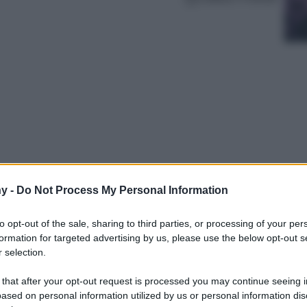
y -
Do Not Process My Personal Information
re uno spacco o una scollatura importante o
cola striscia di pelle, l’abito cut out
to opt-out of the sale, sharing to third parties, or processing of your per
sta per farlo! Questi sensualissimi abiti vedo
formation for targeted advertising by us, please use the below opt-out s
e esprimere la propria personalità in modo
 selection.
 that after your opt-out request is processed you may continue seeing i
ased on personal information utilized by us or personal information dis