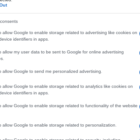
stero del perché solo una piccola percentuale della
Out
 una storia affascinante in sé. E non dimentichiamo
sui nostri capelli, una questione che ha affascinato
amo a scoprire tutte le curiosità sui Capelli più da vicino.
consents
o allow Google to enable storage related to advertising like cookies on
evice identifiers in apps.
o allow my user data to be sent to Google for online advertising
s.
to allow Google to send me personalized advertising.
o allow Google to enable storage related to analytics like cookies on
evice identifiers in apps.
o allow Google to enable storage related to functionality of the website
o allow Google to enable storage related to personalization.
o allow Google to enable storage related to security, including