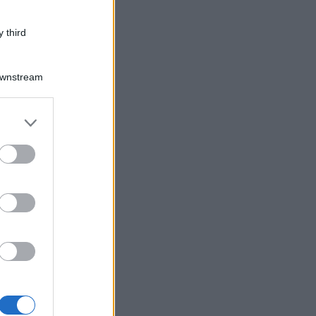
 third
Downstream
er and store
to grant or
ed purposes