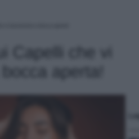
he vi lasceranno a bocca aperta!
ui Capelli che vi
 bocca aperta!
Le