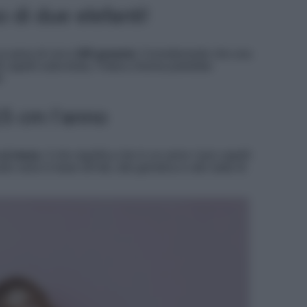
o di due elefanti!
n peso di circa
100 grammi.
Considerando che una
 capelli sulla testa, l’intera chioma potrebbe
!
15 cm l’anno
 al mese
, il che significa che in un anno i tuoi capelli
o varia in base all’età, alla genetica e allo stato di