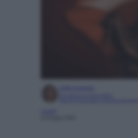
Sofia Gusman
Giornalista e Content Editor
Esperta di linguaggi e tecniche del gior
Capelli
22 Giugno 2024