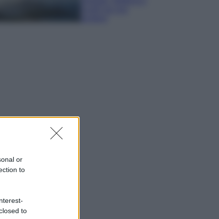
spiagge, trekking e
luoghi da non
perdere
sonal or
ection to
nterest-
closed to