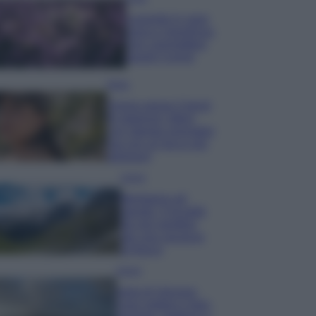
Lavanda in vaso
sana e rigogliosa:
non commettere
questi 3 errori
Moda
Emma segue il trend
di stagione: bikini
con stampa animalier
ma con un tocco più
glamour!
Viaggi
Montagna ad
agosto: 4 località
da non perdere
per una vacanza
al fresco
Viaggi
Isola di Vulcano,
cosa vedere e fare: