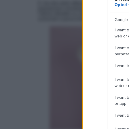
E che dire delle differenze cromatiche? Il mi
Opted 
popolazione mondiale abbia i capelli rossi è
l’eterno dibattito su come lo stress influisca 
scienziati e parrucchieri per decenni. Ma andi
Google 
I want t
web or d
I want t
purpose
I want 
I want t
web or d
I want t
or app.
I want t
I want t