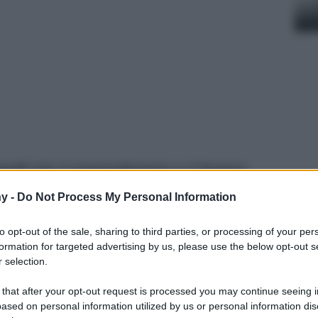
capelli che ti sorprenderanno e ti faranno
va luce. Preparati a rimanere a bocca aperta
y -
Do Not Process My Personal Information
oti!
to opt-out of the sale, sharing to third parties, or processing of your per
formation for targeted advertising by us, please use the below opt-out s
 selection.
 that after your opt-out request is processed you may continue seeing i
ased on personal information utilized by us or personal information dis