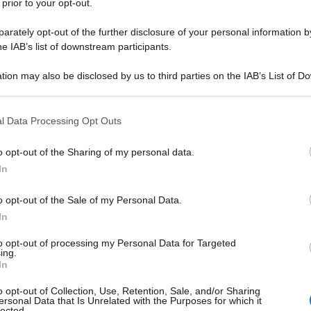
 prior to your opt-out.
rately opt-out of the further disclosure of your personal information by
he IAB’s list of downstream participants.
tion may also be disclosed by us to third parties on the IAB’s List of 
 that may further disclose it to other third parties.
 that this website/app uses one or more Google services and may gath
l Data Processing Opt Outs
including but not limited to your visit or usage behaviour. You may click 
 to Google and its third-party tags to use your data for below specifi
o opt-out of the Sharing of my personal data.
ogle consent section.
 affascinanti del nostro corpo, eppure spesso li diamo per
In
li acconciamo, li tagliamo, e talvolta ci lamentiamo
di stile. Ma quanti di noi conoscono davvero i segreti
vi che i tuoi capelli potrebbero sostenere il peso di un
o opt-out of the Sale of my Personal Data.
è tecnicamente “morto”? Ebbene sì, il mondo dei capelli è
In
i che ti lasceranno a bocca aperta.
to opt-out of processing my Personal Data for Targeted
mente estetico, uno strumento per esprimere la nostra
ing.
lto di più: sono testimoni della nostra genetica, indicatori
In
 se consideriamo le leggende e i miti che circondano la
 capello alla velocità con cui crescono, ogni aspetto della
o opt-out of Collection, Use, Retention, Sale, and/or Sharing
ersonal Data that Is Unrelated with the Purposes for which it
lected.