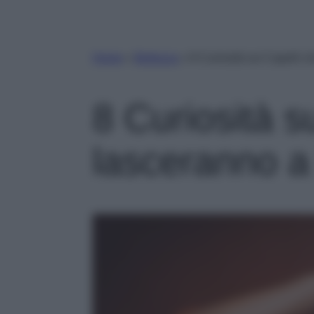
Home
»
Bellezza
»
8 Curiosità sui Capelli c
8 Curiosità s
lasceranno a