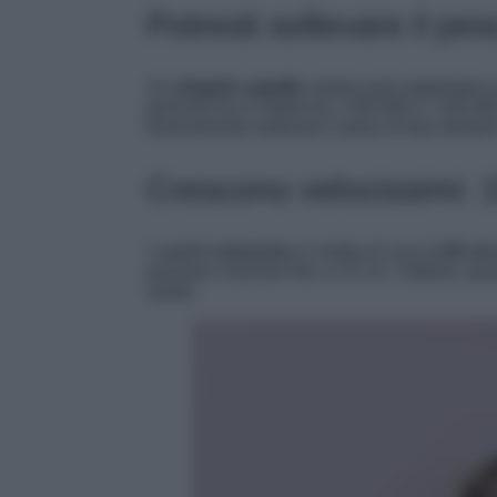
Potresti sollevare il pes
Un
singolo capello
umano può sopportare u
persona ha in media tra i 100.000 e i 150.000
teoricamente sollevare il peso di due elefanti
Crescono velocissimi: 
I capelli
crescono
in media di circa
1,25 cm
possono crescere fino a 15 cm. Tuttavia, quest
salute.