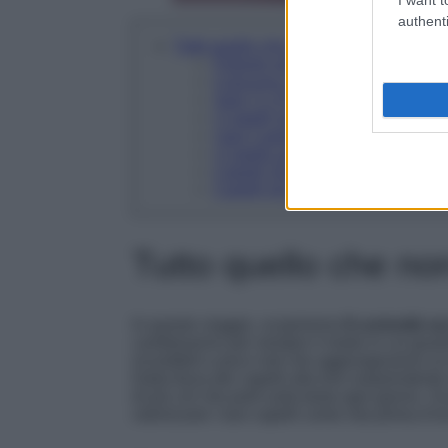
authenti
Tutto quello che non sai sui tuoi Capell
Potresti sollevare il peso di due e
Crescono velocissimi: 15 cm l’a
Solo l’1-2% della popolazione ha
I Capelli possono offrire informa
I tuoi Capelli sono Morti. E’ tutto 
I Capelli assorbono fino al 30% d
Capelli Grigi per lo stress? Sfati
Capelli più lunghi di notte e in es
Tutto quello che non
In questo viaggio, scopriremo
8 curiosità su
cambieranno per sempre il modo in cui guardi 
incredibili e poco noti che aggiungeranno un 
Dalla forza dei capelli alla loro sorprendente
di più ciò che porti sulla testa ogni giorno. S
valorizzare i tuoi capelli come mai prima d’