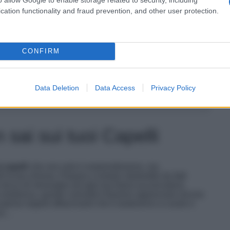
cation functionality and fraud prevention, and other user protection.
i
lefanti!
nno
 capelli Rossi
CONFIRM
zioni genetiche per anni
vero!
el loro peso in acqua
Data Deletion
Data Access
Privacy Policy
amo un mito
tate
 sai sui tuoi Capelli
i capell
i che non solo ti sorprenderanno, ma
la tua chioma. Prepara a restare sbalordito da fatti
tocco di meraviglia ad ogni tua futura acconciatura.
 resilienza, queste curiosità ti faranno apprezzare ancora
coprirai segreti affascinanti che ti aiuteranno a curare e
ora…