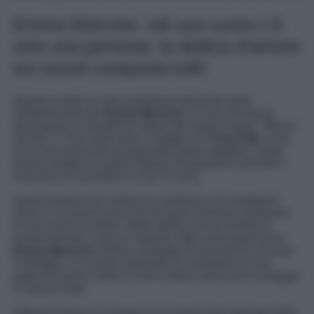
Emma Marrone, nel suo cuore c’è
solo una persona: la dedica d’amore
sui social conquista tutti!
Questo è stato un anno professionalmente molto
soddisfacente per
Emma Marrone
. Le sue hit stanno
dominando le classifiche estive del nostro Paese: “Mezzo
mondo” e “Taxi sulla luna”, il duetto con
Tony Effe
, sono
alcuni dei brani più ascoltati dell’ultima stagione. Dopo
essersi esibita sui palchi italiani, finalmente è arrivato il
momento di concedersi un po’ di relax.
Qualche giorno fa l’artista ha condiviso una Instagram
story in cui annunciava che da quel momento iniziavano
le sue vacanze estive. Nelle ultime ore ha rivelato di
essere tornato a casa in Salento. Mai come quest’anno
Emma Marrone
sentiva il bisogno di passare le vacanze
in famiglia. Lo scorso settembre la scomparsa di suo
padre Rosario è stata un duro colpo e gli ha reso omaggio
in diversi modi.
Adesso Emma si è riunita con la donna più speciale della