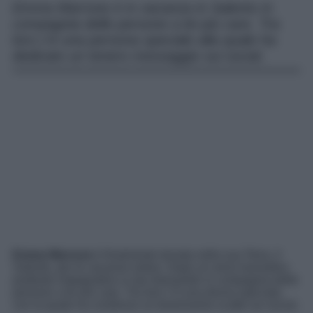
Emma Marrone è in vacanza in Salento in
compagnia delle persone a lei più care. Tra
loro c’è una persona speciale alla quale ha
dedicato un tenero messaggio sui social.
Emma Marrone
è finalmente tornata nella sua Terra, il
Salento, per le vacanze estive. Dopo un anno lavorativo
piuttosto impegnativo si sta rilassando in compagnia delle
persone a lei più care. Tra loro c’è una donna speciale,
con la quale ha condiviso un tenerissimo scatto sui social.