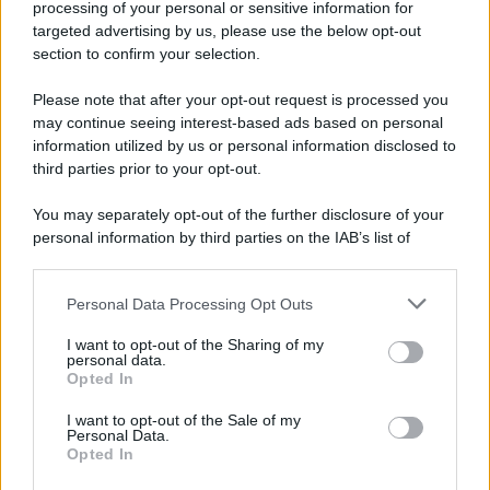
processing of your personal or sensitive information for
targeted advertising by us, please use the below opt-out
section to confirm your selection.
Please note that after your opt-out request is processed you
may continue seeing interest-based ads based on personal
Un post condiviso da Emma Marrone (@real_brown)
information utilized by us or personal information disclosed to
third parties prior to your opt-out.
You may separately opt-out of the further disclosure of your
personal information by third parties on the IAB’s list of
downstream participants.
Personal Data Processing Opt Outs
This information may also be disclosed by us to third parties
on the IAB’s List of Downstream Participants that may further
I want to opt-out of the Sharing of my
disclose it to other third parties.
personal data.
Opted In
Please note that this website/app uses one or more Google
services and may gather and store information including but
I want to opt-out of the Sale of my
Personal Data.
not limited to your visit or usage behaviour. You may click to
Opted In
grant or deny consent to Google and its third-party tags to
use your data for below specified purposes in below Google