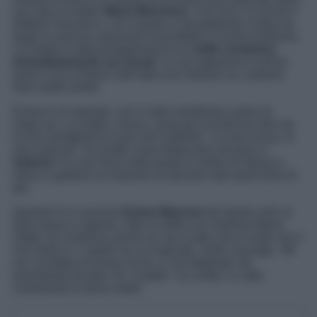
sua vita: la madre
Maria Marchese
. Con loro c’è anche il
fratello Francesco, con il quale si sta godendo il relax tra
bagni in piscina, panorami mozzafiato e ricordi d’infanzia.
La madre è stata protagonista di un
selfie condiviso
immediatamente sui social
. Le sue appaiono in primo
piano l’una al fianco dell’altra con indosso un costume
nero molto simile.
Emma è al naturale, con il volto sorridente e privo di
make-up. La madre, invece, porta gli occhiali da sole ma
la loro somiglianza è più che evidente. “
La mia roccia, la
mia mamma
“, ha scritto come didascalia nel post. Il
Salento
è la sua Terra nella quale si sente sé stessa e
riesce a godersi al massimo le persone alle quali tiene di
più.
Quando è in vacanza
Emma Marrone
dà spazio solo ai
look acqua e sapone, oltre al selfie con mamma Maria,
infatti, ha condiviso anche un suo scatto che la vede con il
viso libero e i capelli ricci al naturale, molto sauvage. “
Mi
ero scordata di essere riccia. E nel frattempo sto
diventando bionda. Ah, l’estate
“, ha scritto. Lo stile
certamente le dona molto!