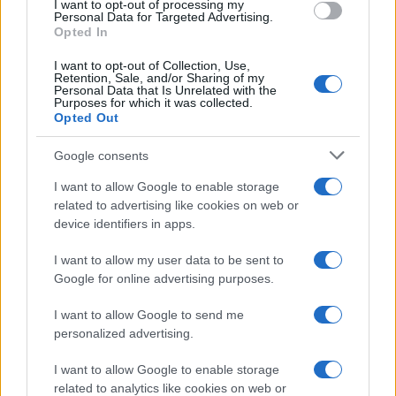
I want to opt-out of processing my
consent section.
Personal Data for Targeted Advertising.
Leggi anche
Opted In
I want to opt-out of Collection, Use,
Retention, Sale, and/or Sharing of my
Personal Data that Is Unrelated with the
Casa
Purposes for which it was collected.
Opted Out
Lavanda in vaso sana e
rigogliosa: non commettere
questi 3 errori
Google consents
I want to allow Google to enable storage
related to advertising like cookies on web or
Moda
device identifiers in apps.
Emma segue il trend di
stagione: bikini con stampa
I want to allow my user data to be sent to
animalier ma con un tocco più
glamour!
Google for online advertising purposes.
I want to allow Google to send me
Viaggi
personalized advertising.
Montagna ad agosto: 4
I want to allow Google to enable storage
località da non perdere per
una vacanza al fresco
related to analytics like cookies on web or