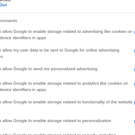
nomiche da acquistare subito!
Out
F 50: la protezione globale che leviga e ridefinisce
 l’elisir di giovinezza con retinolo e Actiglow
rno: il potere dell’acido ialuronico per una pelle più
consents
egreto della skincare coreana per un’idratazione senza
o allow Google to enable storage related to advertising like cookies on
evice identifiers in apps.
ivoluzione del Bakuchiol per un effetto lifting naturale
 la barriera perfetta contro l’invecchiamento precoce
a crema rimpolpante che contrasta la perdita di collagene
o allow my user data to be sent to Google for online advertising
m di Lancôme: la scienza della rigenerazione cellulare
s.
to allow Google to send me personalized advertising.
più efficaci ed
o allow Google to enable storage related to analytics like cookies on
istare subito!
evice identifiers in apps.
o allow Google to enable storage related to functionality of the website
uzione e offre sempre più alternative performanti a
prezzi
si distinguono per la qualità degli ingredienti, la loro
e e stimolare la rigenerazione cellulare. Che tu stia
o allow Google to enable storage related to personalization.
o lifting o una protezione avanzata contro il foto
 perfetta per la tua pelle e le tue tasche!
o allow Google to enable storage related to security, including