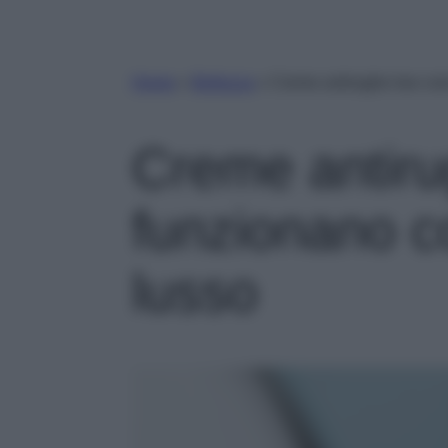
Home
»
Bellezza
»
Creme antirughe low cos
Creme antiru
funzionano c
lusso