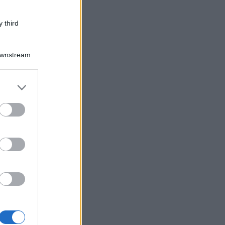
 third
Downstream
er and store
to grant or
ed purposes