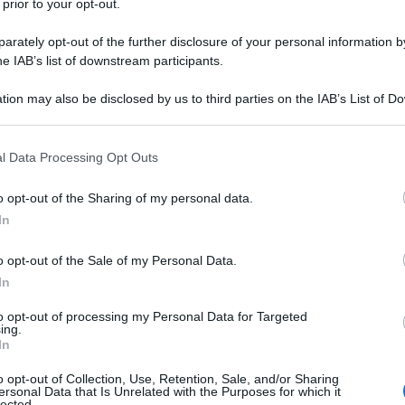
 prior to your opt-out.
rately opt-out of the further disclosure of your personal information by
he IAB’s list of downstream participants.
tion may also be disclosed by us to third parties on the IAB’s List of 
 that may further disclose it to other third parties.
 that this website/app uses one or more Google services and may gath
l Data Processing Opt Outs
including but not limited to your visit or usage behaviour. You may click 
 to Google and its third-party tags to use your data for below specifi
o opt-out of the Sharing of my personal data.
ogle consent section.
In
o opt-out of the Sale of my Personal Data.
amma di creme antirughe, spesso con prezzi che variano
e cifre elevate per ottenere risultati visibili? La
In
uttano tecnologie avanzate e ingredienti di alta qualità,
quello dei prodotti di lusso. Tra attivi come
acido
to opt-out of processing my Personal Data for Targeted
i
, queste formule lavorano per idratare, rimpolpare e
ing.
In
elezionato alcune delle
migliori creme antirughe a
endenti.
o opt-out of Collection, Use, Retention, Sale, and/or Sharing
ersonal Data that Is Unrelated with the Purposes for which it
lected.