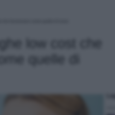
t che funzionano come quelle di lusso
ghe low cost che
ome quelle di
Le