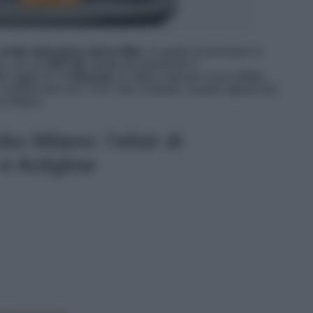
acido ialuronico micro-filler
, in grado di penetrare in
no, con un
SPF 50
, ideale per prevenire il
i raggi UV. Il
Fibroxyl
, un attivo noto per il suo effetto
i contorni del viso. Con l’uso costante, la pelle appare più
u Notino.
o Milano: l’elisir di
 e Actiglow