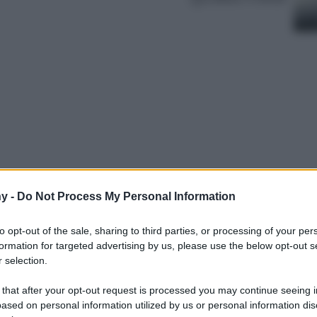
y -
Do Not Process My Personal Information
conomiche, offrono risultati sorprendenti
 Ingredienti potenti, texture avvolgenti e
to opt-out of the sale, sharing to third parties, or processing of your per
 giovane senza spendere una fortuna.
formation for targeted advertising by us, please use the below opt-out s
 selection.
 that after your opt-out request is processed you may continue seeing i
ased on personal information utilized by us or personal information dis