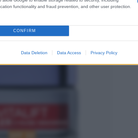
cation functionality and fraud prevention, and other user protection.
Filler SPF 50: la protezione
efinisce
CONFIRM
Data Deletion
Data Access
Privacy Policy