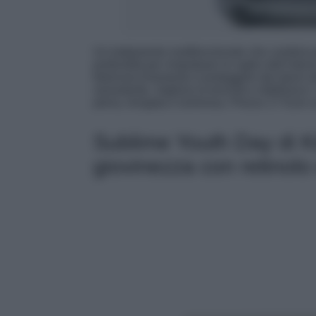
Un trattamento multifunzionale che combina
profondità per rimpolpare le rughe dall’inter
fotoinvecchiamento e proteggere dai danni de
rassodante, migliora la tonicità e ridefinisce 
piena, levigata e luminosa. Prezzo 17 Euro s
Sublime Youth Day di Kik
giovinezza con retinolo