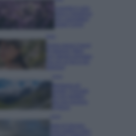
Lavanda in vaso
sana e rigogliosa:
non commettere
questi 3 errori
Moda
Emma segue il trend
di stagione: bikini
con stampa animalier
ma con un tocco più
glamour!
Viaggi
Montagna ad
agosto: 4 località
da non perdere
per una vacanza
al fresco
Viaggi
Isola di Vulcano,
cosa vedere e fare: