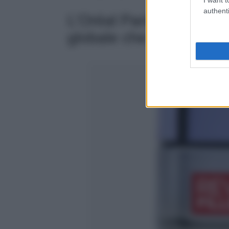
authenti
L’Oréal Paris Revitalift 
globale che leviga e rid