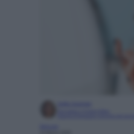
Sofia Gusman
Giornalista e Content Editor
Esperta di linguaggi e tecniche del gior
Skincare
14 Marzo 2025