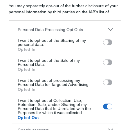
You may separately opt-out of the further disclosure of your
personal information by third parties on the IAB’s list of
downstream participants.
Personal Data Processing Opt Outs
This information may also be disclosed by us to third parties
on the IAB’s List of Downstream Participants that may further
I want to opt-out of the Sharing of my
disclose it to other third parties.
personal data.
Opted In
Please note that this website/app uses one or more Google
services and may gather and store information including but
I want to opt-out of the Sale of my
Personal Data.
not limited to your visit or usage behaviour. You may click to
Opted In
grant or deny consent to Google and its third-party tags to
use your data for below specified purposes in below Google
I want to opt-out of processing my
consent section.
Personal Data for Targeted Advertising.
Opted In
I want to opt-out of Collection, Use,
Retention, Sale, and/or Sharing of my
Personal Data that Is Unrelated with the
Purposes for which it was collected.
Opted Out
Google consents