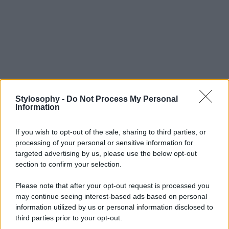
Stylosophy -
Do Not Process My Personal
Information
If you wish to opt-out of the sale, sharing to third parties, or
processing of your personal or sensitive information for
targeted advertising by us, please use the below opt-out
section to confirm your selection.
Please note that after your opt-out request is processed you
may continue seeing interest-based ads based on personal
information utilized by us or personal information disclosed to
third parties prior to your opt-out.