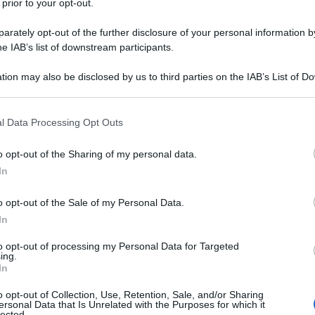
 prior to your opt-out.
rately opt-out of the further disclosure of your personal information by
he IAB’s list of downstream participants.
tion may also be disclosed by us to third parties on the IAB’s List of 
 that may further disclose it to other third parties.
 that this website/app uses one or more Google services and may gath
l Data Processing Opt Outs
including but not limited to your visit or usage behaviour. You may click 
 to Google and its third-party tags to use your data for below specifi
o opt-out of the Sharing of my personal data.
ogle consent section.
In
tate è sempre un’ottima idea: si stacca davvero la spina,
rsioni, pause rigeneranti al sole o in spa. Ma c’è una
o opt-out of the Sale of my Personal Data.
e le viaggiatrici più esperte: “E ora cosa metto in
In
 montagna
non è solo questione di funzionalità: può (e
 per ogni situazione, per una passeggiata tra i boschi ma
to opt-out of processing my Personal Data for Targeted
 un guardaroba smart, composto da capi leggeri ma
ing.
rbi ma anche stilosi. Che tu stia pianificando un weekend
In
a sull’Appennino, ecco cosa non può mancare nella tua
 stile…
o opt-out of Collection, Use, Retention, Sale, and/or Sharing
ersonal Data that Is Unrelated with the Purposes for which it
lected.