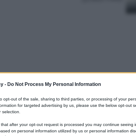
y -
Do Not Process My Personal Information
ncia allo stile? Ecco tutto quello che serve in
boschi e look impeccabili…
to opt-out of the sale, sharing to third parties, or processing of your per
formation for targeted advertising by us, please use the below opt-out s
 selection.
 that after your opt-out request is processed you may continue seeing i
ased on personal information utilized by us or personal information dis