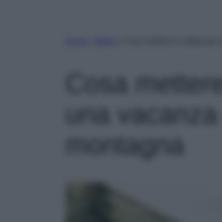
Home
»
Moda
»
Cosa mettere in valigia per
Cosa mettere 
una vacanza 
montagna