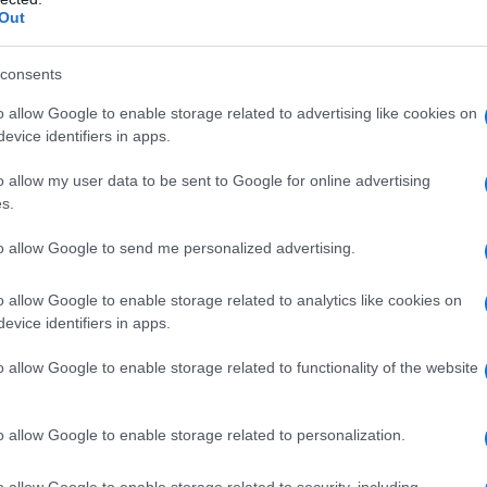
out da avere sempre dietro
Out
consents
o allow Google to enable storage related to advertising like cookies on
evice identifiers in apps.
o allow my user data to be sent to Google for online advertising
 Cos; un passe-partout da
s.
o
to allow Google to send me personalized advertising.
o allow Google to enable storage related to analytics like cookies on
evice identifiers in apps.
o allow Google to enable storage related to functionality of the website
o allow Google to enable storage related to personalization.
o allow Google to enable storage related to security, including