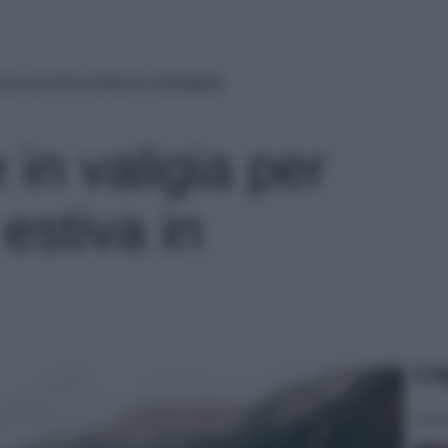
 una vacanza estiva in montagna
in valigia per
estiva in
Le