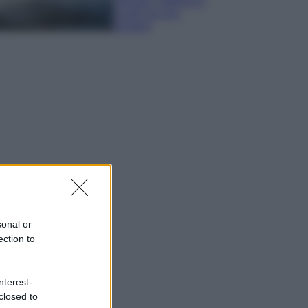
spiagge, trekking e
luoghi da non
perdere
sonal or
ection to
nterest-
closed to