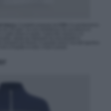
irt bianca
. Il modello proposto da
COS
è la quintessenza
tone da 150 g/m², ha una morbidezza che accarezza la
il caldo estivo in quota. Il girocollo classico e la
rsatile, ideale da indossare da sola durante le
 momenti più freschi. E quando arriva l’ora dell’aperitivo
ini d’impatto et voilà, il look è pronto.
er