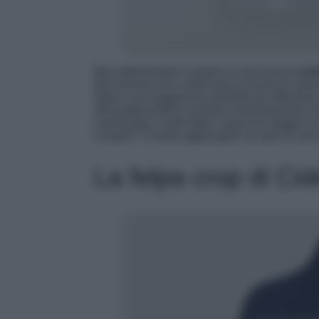
Mai sottovalutare il potere di una buona
t-sh
del minimal chic: realizzata in jersey di co
pelle e una leggerezza perfetta per affrontare 
silhouette pulita la rendono estremamente ve
camminate o sotto felpe e giacche leggere nei
in baita? Ti basta aggiungere un paio di orecch
La felpa crop di Cid