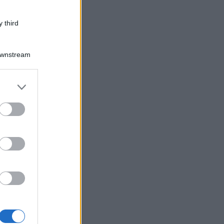
 third
Downstream
er and store
to grant or
ed purposes