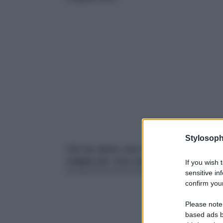
Stylosoph
Chi ha detto che in montagna si rinu
valigia per una vacanza tra vette, 
If you wish 
sensitive in
confirm your
Please note
based ads b