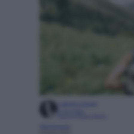
Ludovica Cimino
Content Editor
Esperta di Moda e Beauty
Abbigliamento
3 Agosto 2025