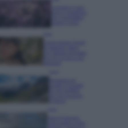
Lavanda in vaso
sana e rigogliosa:
non commettere
questi 3 errori
Moda
Emma segue il trend
di stagione: bikini
con stampa animalier
ma con un tocco più
glamour!
Viaggi
Montagna ad
agosto: 4 località
da non perdere
per una vacanza
al fresco
Viaggi
Isola di Vulcano,
cosa vedere e fare: