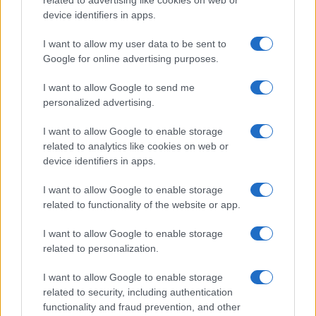
related to advertising like cookies on web or
Moda
device identifiers in apps.
Chiara Ferragni, più bella
che mai: al naturale e senza
I want to allow my user data to be sent to
make up VIDEO
Google for online advertising purposes.
I want to allow Google to send me
Viaggi
personalized advertising.
Il borgo più spettacolare della
Costa dei Trabocchi conquista
I want to allow Google to enable storage
tutti: tra vicoli, panorami e spiagge
related to analytics like cookies on web or
da sogno
device identifiers in apps.
I want to allow Google to enable storage
Moda
related to functionality of the website or app.
Samira Lui sfoggia il beach
look perfetto per l’estate:
I want to allow Google to enable storage
scoprilo qui!
related to personalization.
I want to allow Google to enable storage
related to security, including authentication
functionality and fraud prevention, and other