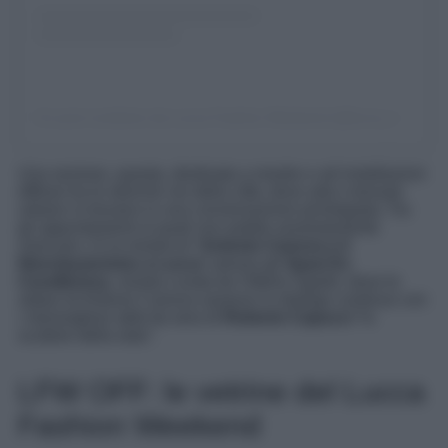
Un post condiviso da Lucca Fashion Weekend (@lucca_fashionweekend)
Una sezione, questa, destinata a mostre e ad installazioni
diffuse tra le storiche vie della città, dove arte e tessuto
urbano si trovano in una conversazione privilegiata; Tra
gli appuntamenti ai quali non potete assolutamente
mancare c’è la mostra di “
Antonio Canova e il
Neoclassicismo a Lucca
” presso gli
Spazi Ex
Cavallerizza
, mostra curata da Vittorio Sgarbi, dove le
statue di Antonio Canova saranno in dialogo continuo con
i meravigliosi abiti da sera di
Roberto Capucci
“lo
scultore della seta”.
LFW OFF: le vetrine del Lucca
Fashion Weekend