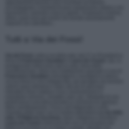
appuntamenti davvero unici incentrati sul fashion
accompagnati a momenti di pura espressione artistica che
lasceranno i presenti a bocca aperta. Scopriamo insieme,
allora, quali sono gli eventi che dovete assolutamente
segnare sul calendario…
Tutti a Via dei Fossi!
Via dei Fossi
, antica via della seta, dal 27 al 29 porterà la
firma di
Francesco Zavattari
e
Laura de Cesare
. Qui, la
protagonista indiscussa sarà la seta, tema della
manifestazione, dove una installazione spaziale a cura di
Francesco Zavattari
coinvolgerà e avvolgerà la storica
via lucchese in una intrigata tela, per giungere ad animare
antichi spazi dismessi e dare vita ad un percorso
interattivo dove materia e luce converseranno in
esemplare armonia. Zavattari sarà, poi, interprete di una
performance evocativa durante la cerimonia di apertura
della manifestazione. Focus sull’artigianato e sulla
maestria delle mani con la mostra laboratorio
La via della
seta
.
Il Filaticcio lucchese
, dove l’artigiana e tessitrice
Laura de Cesare
realizzerà dal vivo una tessitura del
filaticcio lucchese su un telaio a pedali, allestito con