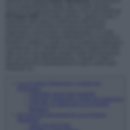
edizione del
Lucca Fashion Week(end)
, una due giorni
ricca di appuntamenti, sfilate, talk e mostre che farà
impazzire gli appassionati di moda e non solo! Dal
27 al
29 Giugno 2024
, le location storiche, i palazzi d’arte e i
sotterranei della storica e bellissima città toscana
diventeranno così punto di incontro tra tradizione
artigianale e nuove visioni contemporanee. Lo scopo
principale di Lucca Fashion Weekend? Far conoscere il
territorio e mettere in risalto le sue eccellenze artigianali e
commerciali, con l’obiettivo di tutelare la tradizione della
città ma con uno sguardo sempre rivolto all’innovazione,
alla ricerca e alla sperimentazione. Salvate le date in
agenda perché la manifestazione ha già in serbo tante
novità per voi…
Lucca Fashion Week(end): i 3 pilastri del
programma
LFW END: spazio alla creatività!
LFW EXP: esposizioni, mostre ed installazioni
LFW OFF: le vetrine del Lucca Fashion
Weekend
Gli Eventi più interessanti di Lucca Fashion
Week(end)
Tutti a Via dei Fossi!