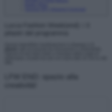
BOOM! La moda italiana
Barbie Show
Sezione OFF: Artisanal Crossroad
Lucca Fashion Week(end): i 3
pilastri del programma
Questa imperdibile manifestazione si dispiega in
3
pilastri
, tutti accomunati da innovazione e sostenibilità.
Ognuno di essi darà modo a chiunque abbia voglia di
partecipare, di poter toccare con mano tutto ciò che la città
offre.
LFW END: spazio alla
creatività!