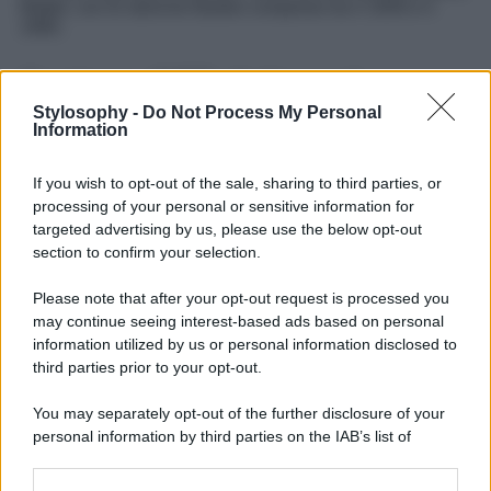
Mattel, con le storiche Barbie comprese tra il 1959 e il
1980.
Sezione OFF: Artisanal
Stylosophy -
Do Not Process My Personal
Crossroad
Information
If you wish to opt-out of the sale, sharing to third parties, or
Spazio agli eventi tra le vie della città nella sezione
OFF
.
Da segnalare,
Artisanal Crossroad
, progetto installativo
processing of your personal or sensitive information for
diffuso che coinvolge brand indipendenti in altrettanti
targeted advertising by us, please use the below opt-out
luoghi iconici della città. Antiche gioiellerie, corniciai,
section to confirm your selection.
librerie storiche e artigiani locali ospiteranno una
selezione di brand indipendenti, quali mentori e promotori
Please note that after your opt-out request is processed you
dei
giovani talenti
del Made in Italy. E ancora, meritano
may continue seeing interest-based ads based on personal
una menzione speciale le iniziative di flash makeup e
scoperta olfattiva a cura di
Armani beauty
e
Le Vanità
information utilized by us or personal information disclosed to
profumerie
presso il loggiato Pretorio.
third parties prior to your opt-out.
You may separately opt-out of the further disclosure of your
personal information by third parties on the IAB’s list of
downstream participants.