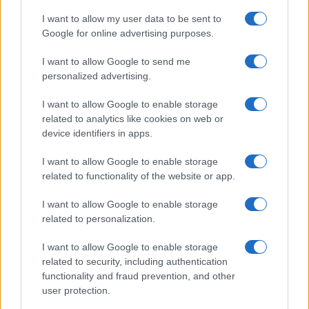
Chiara Ferragni, più bella
che mai: al naturale e senza
I want to allow my user data to be sent to
make up VIDEO
Google for online advertising purposes.
I want to allow Google to send me
Viaggi
personalized advertising.
Il borgo più spettacolare della
Costa dei Trabocchi conquista
I want to allow Google to enable storage
tutti: tra vicoli, panorami e spiagge
related to analytics like cookies on web or
da sogno
device identifiers in apps.
I want to allow Google to enable storage
Moda
related to functionality of the website or app.
Samira Lui sfoggia il beach
look perfetto per l’estate:
I want to allow Google to enable storage
scoprilo qui!
related to personalization.
I want to allow Google to enable storage
related to security, including authentication
functionality and fraud prevention, and other
user protection.