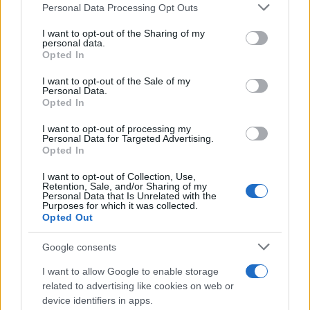
Personal Data Processing Opt Outs
This information may also be disclosed by us to third parties
on the IAB’s List of Downstream Participants that may further
I want to opt-out of the Sharing of my
disclose it to other third parties.
personal data.
Opted In
Please note that this website/app uses one or more Google
services and may gather and store information including but
I want to opt-out of the Sale of my
Personal Data.
not limited to your visit or usage behaviour. You may click to
Opted In
grant or deny consent to Google and its third-party tags to
use your data for below specified purposes in below Google
I want to opt-out of processing my
consent section.
Personal Data for Targeted Advertising.
Leggi anche
Opted In
I want to opt-out of Collection, Use,
Retention, Sale, and/or Sharing of my
Personal Data that Is Unrelated with the
Casa
Purposes for which it was collected.
Opted Out
Dove posizionare il divano
secondo il Feng Shui: gli
errori da evitare
Google consents
I want to allow Google to enable storage
related to advertising like cookies on web or
Moda
device identifiers in apps.