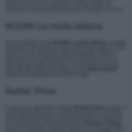
tessuto storico locale; saranno in mostra, inoltre, le
lavorazioni su telai dell’Associazione Tessiture Lucchesi.
BOOM! La moda italiana
Da non perdere anche
BOOM! La moda italiana
, progetto
espositivo che celebra le origini della moda italiana e che
sarà la cornice alla tavola rotonda dedicata al Made in
Italy presso la Fondazione Banca del Monte di Lucca,
dove sarà possibile ammirare una selezione d’archivio
dedicato alla moda della storica rivista “
Italia Domani
”
settimanale pubblicato dal 1958 al 1960.
Barbie Show
E ancora da segnalare la mostra
Barbie Show
la storia, la
contemporaneità presso la fondazione Banca del monte.
Sarà dedicata all’iconica bambola bionda una selezione
proveniente dalla collezione privata di
Renata Frediani
,
tra le più importanti collezioni della famosa bambola della