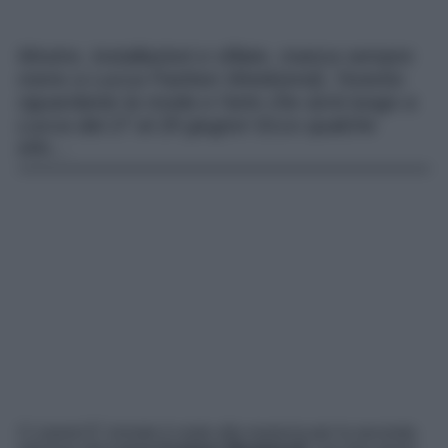
Mostre, installazioni e sfilate, manca sempre
meno a Lucca Fashion Week(end), l’evento
riguardante la moda e l’arte che avrà luogo a
Lucca dal 27 al 29 giugno! Ecco qualche
info…
Ci siamo! E’ iniziato il conto alla rovescia per la seconda