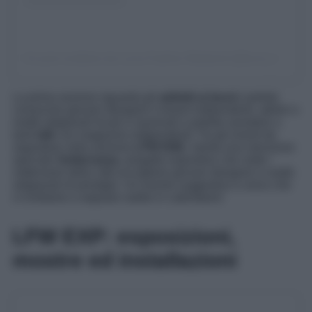
Un post condiviso da Lucca Fashion Weekend (@lucca_fashionweekend)
La prima sezione riguarda gli
addetti ai lavori
: potrete
conoscere giovani designer e brand indipendenti, atelier e
realtà artigianali locali e nazionali e potrete assistere a
tanti
talk
con magazine indipendenti; Tra gli eventi da
segnalare nella sezione
LFW END
, merita una menzione
speciale
Sotterranea
, progetto espositivo che vede i
sotterranei della città accogliere giovani designer e realtà
artigianali di prestigio. Un evento suggestivo e unico che
vi invitiamo a segnare subito in calendario!
LFW EXP: esposizioni,
mostre ed installazioni