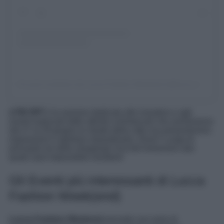
Un post condiviso da Lucca Fashion Weekend (@lucca_fashionweekend)
LFW OFF
è la sezione dedicata alle iniziative e agli
eventi realizzati dalle attività commerciali che animeranno
dal 27 al 29 giugno le strade della città con presentazioni,
esposizioni e aperture straordinarie. Dove? Lungo le
principali vie dello shopping! Una full-immersion alla
quale sarà impossibile resistere!
Gli Eventi più interessanti di Lucca
Fashion Week(end)
Lucca Fashion Weekend
prevede una serie di