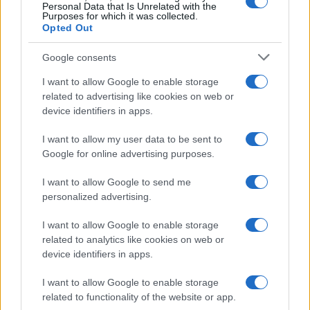
Personal Data that Is Unrelated with the
Casa
Purposes for which it was collected.
Opted Out
Dove posizionare il divano
secondo il Feng Shui: gli
errori da evitare
Google consents
I want to allow Google to enable storage
related to advertising like cookies on web or
Moda
device identifiers in apps.
Chiara Ferragni, più bella
che mai: al naturale e senza
I want to allow my user data to be sent to
make up VIDEO
Google for online advertising purposes.
I want to allow Google to send me
Viaggi
personalized advertising.
Il borgo più spettacolare della
Costa dei Trabocchi conquista
I want to allow Google to enable storage
tutti: tra vicoli, panorami e spiagge
related to analytics like cookies on web or
da sogno
device identifiers in apps.
I want to allow Google to enable storage
Moda
related to functionality of the website or app.
Samira Lui sfoggia il beach