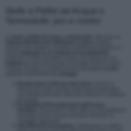
Stufe a Pellet ad Acqua o
Termostufe: pro e contro
Le
stufe a pellet ad acqua, o termostufe
, utilizzano un
sistema idraulico per distribuire il calore
. Questo
sistema è più adatto a riscaldare ambienti più grandi o a
essere
integrato in un sistema di riscaldamento
esistente: la stufa riscalderà l’acqua che girerà poi nei
radiatori
di casa assicurando una doppia fonte di calore.
Andiamo dunque a scoprire più da vicino
pro e contro
partendo ovviamente dai
vantaggi
:
Distribuzione Uniforme del Calore:
Grazie al
sistema ad acqua, queste stufe possono garantire
una distribuzione del calore più uniforme in ambienti
più grandi.
Possibilità di Riscaldamento dell’Acqua
Sanitaria:
Alcune termo stufe offrono la possibilità di
riscaldare anche l’acqua sanitaria, fornendo un
vantaggio aggiuntivo.
Alta Efficienza Energetica:
Solitamente, le stufe a