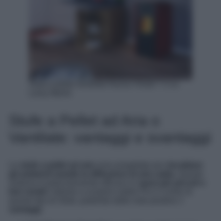
Stufa a pellet ventilata Nuova Vieste 7.3 su
Leroy Merlin
Stufe a Pellet ad Aria o
Vantilate: vantaggi e svantaggi
Le
stufe a pellet ad aria
sono progettate per
riscaldare
gli ambienti tramite la diffusione di aria calda.
Questo
sistema è particolarmente efficace in
spazi più piccoli o
ben isolati
. Adiamo a scoprire subito Pro e Contro di
questo tipo di Stufa, partendo dalle note positive:
i
vantaggi
.