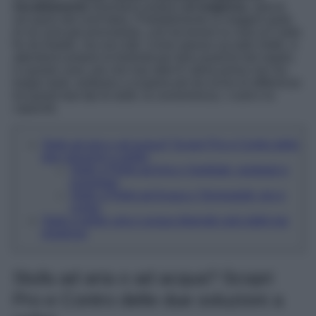
riscaldamento
diventano proprio
un’esigenza
, specie
nei paesi del nord Italia. Probabilmente la maggior parte
di voi avrà già provveduto, così da tenere la casa al Caldo
fin da Natale, ma non tutti. Come spesso accade infatti, si
attendono proprio le festività per farsi qualche bel regalo,
in questo caso, più che mai utile! E allora prima che sia
troppo tardi, andiamo a scoprire più da vicino le differenze
tra questi due tipi di stufe, la convenienza, i costi e la
capacità.
Stufa ad aria o ad acqua? Scopri Pro e Contro delle
due soluzioni a pellet
Stufe a Pellet ad Aria o Vantilate: vantaggi e
svantaggi
Stufe a Pellet ad Acqua o Termostufe: pro e
contro
Stufa a pellet: aria o acqua dipende solo dalle tue
esigenze
Stufa ad aria o ad acqua? Scopri
Pro e Contro delle due soluzioni a