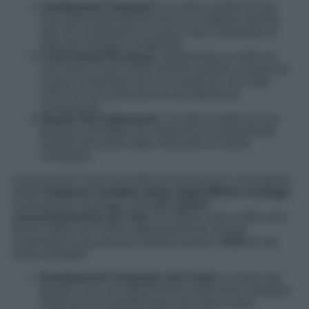
Installazione Semplice:
Le stufe a pellet ad aria
sono generalmente più facili da installare rispetto
alle loro controparti ad acqua. Non richiedono un
impianto idraulico complesso.
Costi Iniziali Più Bassi:
Solitamente, le stufe ad
aria hanno costi iniziali inferiori rispetto a quelle ad
acqua, rendendole più accessibili per chi è alla
ricerca di una soluzione di riscaldamento
conveniente.
Rapido Riscaldamento:
Le stufe a pellet ad aria
possono riscaldare gli ambienti più rapidamente
rispetto alle termo stufe, fornendo un calore
immediato.
Come si dice “non è oro tutto ciò che luccica”, nonostante
infatti
l’impianto Ventilato abbia degli effettivi vantaggi
e pochissimi svantaggi, può
non essere
convenientissimo per tutti.
Ad influire sulla scelta sono
diversi fattori che vanno adeguatamente valutati.
Scopriamo quali possono dunque essere i
limiti
di una
Stufa ventilata?
Distribuzione Irregolare del Calore:
In spazi più
grandi o con una disposizione particolare, potrebbe
verificarsi una distribuzione del calore meno