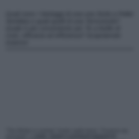
Quali sono i Vantaggi di una una Stufa a Pellet
Ventilata e quali quelli di una Termostufa?
Quale è più conveniente per Te a livello di
costi, efficacia ed efficienza? Scopriamolo
insieme!
“The Winter is coming”. Avete capito bene, “l’inverno sta
arrivando”, e
stufe, camini e prestanti impianti di