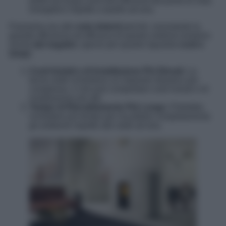
pellet ad acqua sono più efficienti dal punto di vista
energetico rispetto a quelle ad aria.
Passiamo ora alle
note dolenti
perché, nonostante la
grande efficienza ed efficacia di questo sistema esistono
anche
lati negativi
, specie per quanto riguarda
costi e
tempi
:
Costi Iniziali e di Installazione Più Elevati:
Le
termo stufe richiedono un impianto idraulico più
complesso, il che può comportare costi iniziali e di
installazione più alti.
Tempo di Riscaldamento Più Lungo:
Potrebbe
richiedere più tempo per riscaldare completamente
gli ambienti rispetto alle stufe ad aria.