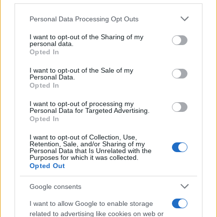
Personal Data Processing Opt Outs
This information may also be disclosed by us to third parties
on the IAB’s List of Downstream Participants that may further
I want to opt-out of the Sharing of my
disclose it to other third parties.
personal data.
Opted In
Please note that this website/app uses one or more Google
services and may gather and store information including but
I want to opt-out of the Sale of my
Personal Data.
not limited to your visit or usage behaviour. You may click to
Opted In
grant or deny consent to Google and its third-party tags to
use your data for below specified purposes in below Google
I want to opt-out of processing my
consent section.
Personal Data for Targeted Advertising.
Leggi anche
Opted In
I want to opt-out of Collection, Use,
Retention, Sale, and/or Sharing of my
Personal Data that Is Unrelated with the
Casa
Purposes for which it was collected.
Opted Out
Lavanda in vaso sana e
rigogliosa: non commettere
questi 3 errori
Google consents
I want to allow Google to enable storage
related to advertising like cookies on web or
Moda