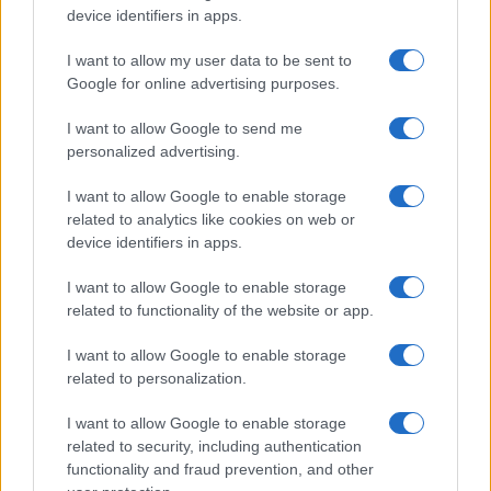
device identifiers in apps.
Emma segue il trend di
stagione: bikini con stampa
I want to allow my user data to be sent to
animalier ma con un tocco più
glamour!
Google for online advertising purposes.
I want to allow Google to send me
Viaggi
personalized advertising.
Montagna ad agosto: 4
I want to allow Google to enable storage
località da non perdere per
una vacanza al fresco
related to analytics like cookies on web or
device identifiers in apps.
I want to allow Google to enable storage
Viaggi
related to functionality of the website or app.
Isola di Vulcano, cosa vedere
e fare: spiagge, trekking e
I want to allow Google to enable storage
luoghi da non perdere
related to personalization.
I want to allow Google to enable storage
related to security, including authentication
functionality and fraud prevention, and other