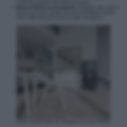
uniforme rispetto alle stufe ad acqua.
Menor Efficienza Energetica:
Rispetto alle stufe a
pellet ad acqua, quelle ad aria potrebbero essere
meno efficienti dal punto di vista energetico.
Stufe a pellet italia srl- Niagara su Leroy Merlin