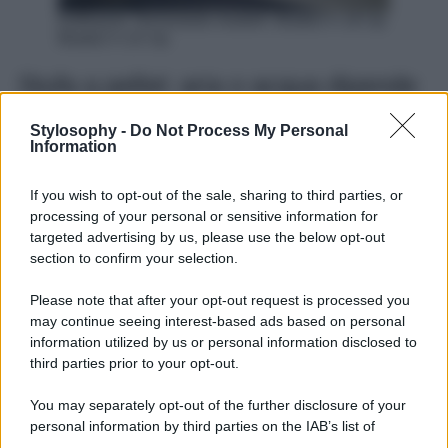
Edilkamin Termostufa modelli: Blade2 h 18 Up
Blade2 h 22 Up
Stufa a pellet: aria o acqua dipende
solo dalle tue esigenze
Stylosophy -
Do Not Process My Personal
Information
La
scelta tra una stufa a pellet ad aria o ad acqua
dipende principalmente dalle tue
esigenze specifiche
e
If you wish to opt-out of the sale, sharing to third parties, or
dalla
struttura della tua casa
. Se hai un ambiente più
piccolo e vuoi una soluzione di riscaldamento più
processing of your personal or sensitive information for
economica, una stufa ad aria potrebbe essere la scelta
targeted advertising by us, please use the below opt-out
giusta. Se, invece, stai cercando di riscaldare spazi più
section to confirm your selection.
ampi in modo più uniforme, e sei disposto a investire di
più inizialmente per beneficiare di un sistema energetico
Please note that after your opt-out request is processed you
più efficiente, una stufa ad acqua potrebbe essere la
may continue seeing interest-based ads based on personal
scelta ideale. Alla fine, la chiave è valutare attentamente i
pro e i contro di entrambe le opzioni per fare una
scelta
information utilized by us or personal information disclosed to
informata
che
soddisfi le tue esigenze a lungo termine
.
third parties prior to your opt-out.
You may separately opt-out of the further disclosure of your
personal information by third parties on the IAB’s list of
downstream participants.