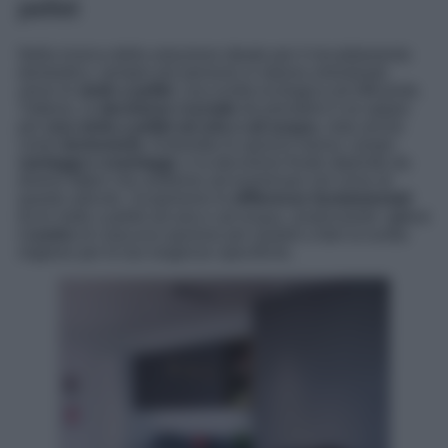
pellet
Nella ricerca della soluzione ideale per il riscaldamento
domestico, sempre più persone si stanno orientando
verso le
stufe a pellet
, una scelta ecologica ed efficiente.
Tuttavia, la
decisione cruciale
da prendere è se optare
per
una stufa a pellet ad aria o ad acqua
, nota anche
come
termostufa
. Entrambe le opzioni hanno i propri
vantaggi e svantaggi
, e la decisione finale dipende da
diversi fattori che andremo ad esaminare nel corso di
questo articolo. Scopriremo le
differenze fondamentali
tra le stufe a pellet ad aria e ad acqua, analizzando i
pro e
i contro
di ciascuna opzione per aiutarti a fare la scelta
migliore per le tue esigenze specifiche.