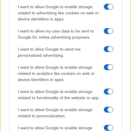
I want to allow Google to enable storage
related to advertising like cookies on web or
Moda
device identifiers in apps.
Chiara Ferragni, più bella
che mai: al naturale e senza
I want to allow my user data to be sent to
make up VIDEO
Google for online advertising purposes.
I want to allow Google to send me
Viaggi
personalized advertising.
Il borgo più spettacolare della
Costa dei Trabocchi conquista
I want to allow Google to enable storage
tutti: tra vicoli, panorami e spiagge
related to analytics like cookies on web or
da sogno
device identifiers in apps.
I want to allow Google to enable storage
Moda
related to functionality of the website or app.
Samira Lui sfoggia il beach
look perfetto per l’estate:
I want to allow Google to enable storage
scoprilo qui!
related to personalization.
I want to allow Google to enable storage