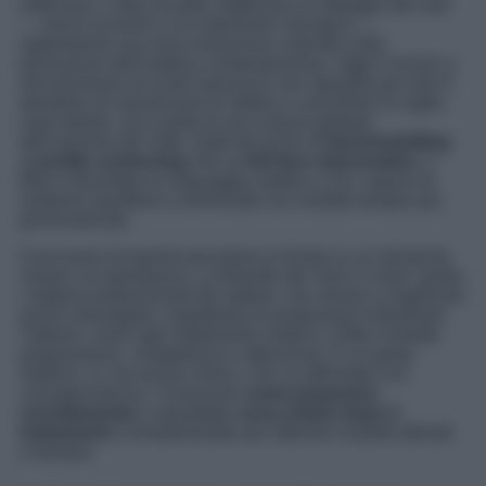
artificiosa. L’idea di poter migliorare un dettaglio del viso
— senza ricorrere a un intervento chirurgico —
rappresenta una vera rivoluzione culturale nella
percezione dell’estetica contemporanea. Oggi il ricorso a
microiniezioni di acido ialuronico non riguarda più solo il
desiderio di volumizzare le labbra o cancellare le rughe
naso-labiali, ma è parte di una visione globale
dell’armonia del volto. Dalle tecniche di
bioremodelling
al
profilo contouring
, fino al
full face rejuvenation
, il
filler è diventato un linguaggio estetico a sé, capace di
restituire equilibrio e luminosità con risultati sempre più
personalizzati.
Il successo di questa procedura si fonda su un elemento
chiave: la naturalezza. La filosofia del “less is more” guida
i migliori professionisti del settore, che mirano a migliorare
senza stravolgere, rispettando le proporzioni individuali.
Tuttavia, come ogni trattamento medico, il filler richiede
preparazione, competenza e attenzione. È un gesto
estetico, sì, ma anche clinico, che va affrontato con
consapevolezza. Conoscere
come prepararsi
correttamente
e soprattutto
cosa evitare dopo il
trattamento
è fondamentale per ottenere risultati ottimali
e duraturi.