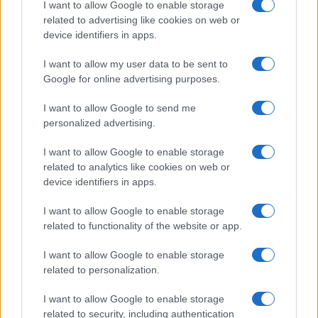
I want to allow Google to enable storage
related to advertising like cookies on web or
Moda
device identifiers in apps.
Emma segue il trend di
stagione: bikini con stampa
I want to allow my user data to be sent to
animalier ma con un tocco più
glamour!
Google for online advertising purposes.
I want to allow Google to send me
Viaggi
personalized advertising.
Montagna ad agosto: 4
I want to allow Google to enable storage
località da non perdere per
una vacanza al fresco
related to analytics like cookies on web or
device identifiers in apps.
I want to allow Google to enable storage
Viaggi
related to functionality of the website or app.
Isola di Vulcano, cosa vedere
e fare: spiagge, trekking e
I want to allow Google to enable storage
luoghi da non perdere
related to personalization.
I want to allow Google to enable storage
related to security, including authentication