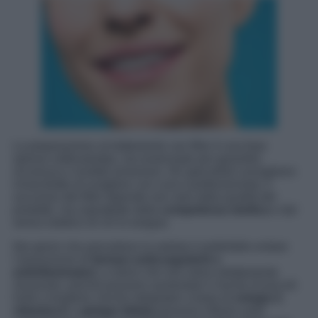
La preparazione al trattamento con filler è una fase
spesso sottovalutata, ma essenziale per garantire
sicurezza e risultati armoniosi. Gli specialisti consigliano
innanzitutto di scegliere con cura il professionista: il
successo del filler dipende non solo dalla qualità del
prodotto, ma soprattutto dalla
competenza medica
e dal
senso estetico di chi lo esegue.
Nei giorni che precedono la seduta è preferibile evitare
l’assunzione di
farmaci anticoagulanti o
antinfiammatori
, a meno che non siano strettamente
necessari, poiché possono aumentare il rischio di piccoli
lividi o ematomi. Anche integratori a base di
omega-3
,
vitamina E
o
ginkgo biloba
possono influire sulla