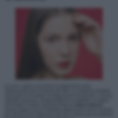
Le ore e i giorni successivi al trattamento sono
determinanti per la riuscita del filler. La sostanza iniettata
necessita di un tempo di integrazione nei tessuti, e alcune
abitudini possono comprometterne la stabilità. La regola
principale è evitare qualsiasi fonte di
calore intenso
:
sauna, bagno turco e lampade abbronzanti vanno sospesi
per almeno una settimana, poiché il calore può accelerare