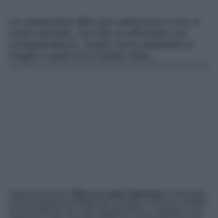
Un trattamento filler può valorizzare il viso in
modo naturale, ma solo se affrontato con
consapevolezza. Scopri come prepararti al
meglio e quali errori evitare dopo…
Negli ultimi anni il
filler con acido ialuronico
è diventato
uno dei trattamenti estetici più richiesti e discussi, simbolo
di una bellezza che vuole apparire fresca, naturale e non