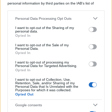
personal information by third parties on the IAB’s list of
downstream participants.
Personal Data Processing Opt Outs
This information may also be disclosed by us to third parties
on the IAB’s List of Downstream Participants that may further
I want to opt-out of the Sharing of my
disclose it to other third parties.
personal data.
Opted In
Please note that this website/app uses one or more Google
services and may gather and store information including but
I want to opt-out of the Sale of my
Personal Data.
not limited to your visit or usage behaviour. You may click to
Opted In
grant or deny consent to Google and its third-party tags to
use your data for below specified purposes in below Google
I want to opt-out of processing my
consent section.
Personal Data for Targeted Advertising.
Leggi anche
Opted In
I want to opt-out of Collection, Use,
Retention, Sale, and/or Sharing of my
Personal Data that Is Unrelated with the
Casa
Purposes for which it was collected.
Opted Out
Lavanda in vaso sana e
rigogliosa: non commettere
questi 3 errori
Google consents