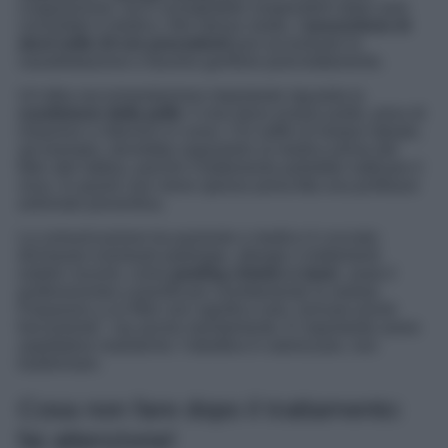
coagulazione, ed è consigliabile sospenderli dopo aver
consultato il medico. Allo stesso modo, l’
assunzione di
alcol nelle 24 ore precedenti
può accentuare la
vasodilatazione e favorire gonfiore post-trattamento.
Un’altra raccomandazione importante riguarda la
condizione della pelle
: il viso deve essere pulito, privo di
irritazioni o infezioni in corso. Chi soffre di herpes labiale,
ad esempio, dovrebbe segnalarlo al medico prima del
filler alle labbra, poiché il trattamento potrebbe riattivare il
virus. In questi casi viene spesso prescritta una profilassi
antivirale preventiva.
La comunicazione tra paziente e medico è cruciale:
dichiarare eventuali patologie, allergie o trattamenti
estetici recenti, come
peeling chimici
o laser
, aiuta il
professionista a pianificare correttamente la seduta.
Prepararsi a un filler non significa solo “arrivare pronti
fisicamente”, ma anche mentalmente. È importante avere
aspettative realistiche: l’obiettivo è valorizzare, non
trasformare.
Cosa non fare dopo il trattamento:
fai attenzione!