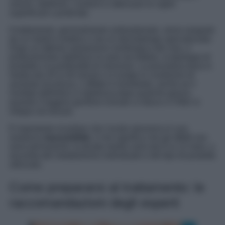
volumi, ridefinire i contorni e attenuare le rughe
superficiali e profonde.
Il trattamento, generalmente ambulatoriale, viene eseguito
da un medico estetico o da un dermatologo specializzato.
Dopo un’attenta valutazione morfologica del viso, il
professionista stabilisce le aree da trattare, la tipologia di
prodotto e la profondità di iniezione. La procedura dura in
media dai 20 ai 40 minuti e si svolge in condizioni di
assoluta sicurezza. L’effetto è immediato, anche se il
risultato definitivo si stabilizza dopo qualche giorno,
quando il leggero gonfiore iniziale si riduce e il filler si
integra nei tessuti.
È importante ricordare che l’acido ialuronico è una
sostanza
riassorbibile
, il che significa che gli effetti non
sono permanenti: la durata media varia dai 6 ai 12 mesi, a
seconda del metabolismo individuale e del tipo di prodotto
utilizzato.
Come prepararsi al trattamento: le
raccomandazioni degli esperti