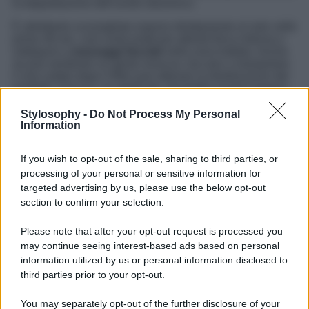
la degradazione dell’acido ialuronico.
È altrettanto sconsigliato esporsi direttamente al sole nelle
prime 48 ore, così come praticare attività fisica intensa o
sottoporsi a
massaggi facciali
nella zona trattata. Anche
se può sembrare un gesto innocuo, toccare o manipolare
il viso subito dopo il filler può alterare la distribuzione del
prodotto. Il trucco, se applicato, dovrebbe essere leggero
e non occludente, e andrebbe evitato nelle prime ore.
Stylosophy -
Do Not Process My Personal
Chi ha ricevuto un filler labiale dovrebbe prestare ancora
Information
più attenzione: parlare eccessivamente, baciare o bere
con la cannuccia nelle prime 24 ore può influire
If you wish to opt-out of the sale, sharing to third parties, or
sull’assestamento del prodotto. Nei casi in cui compaiano
processing of your personal or sensitive information for
piccoli gonfiori o lividi, è consigliabile applicare
ghiaccio
a intervalli regolari
, ma senza pressione diretta sulla
targeted advertising by us, please use the below opt-out
zona.
section to confirm your selection.
Seguire queste precauzioni significa garantire al filler la
Please note that after your opt-out request is processed you
possibilità di integrarsi nel modo più naturale possibile,
may continue seeing interest-based ads based on personal
rispettando la fisiologia del viso. Un piccolo gesto di
attenzione oggi può fare la differenza tra un risultato
information utilized by us or personal information disclosed to
mediocre e uno davvero armonioso.
third parties prior to your opt-out.
You may separately opt-out of the further disclosure of your