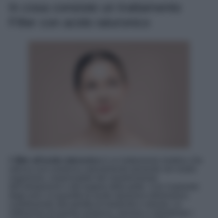
In cosa consiste un trattamento
Filler con acido ialuronico
Il
filler all’acido ialuronico
è un trattamento iniettivo che
utilizza una sostanza naturalmente presente nel nostro
organismo, responsabile del mantenimento
dell’idratazione e del turgore della pelle. Con il passare
degli anni, la quantità di acido ialuronico diminuisce,
contribuendo alla perdita di elasticità e volume. Le
infiltrazioni di questa sostanza, servono a ripristinare i