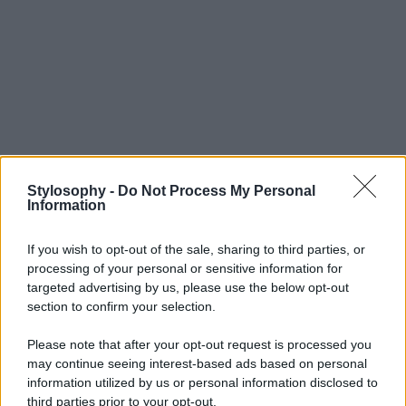
Stylosophy -
Do Not Process My Personal
Information
If you wish to opt-out of the sale, sharing to third parties, or
processing of your personal or sensitive information for
targeted advertising by us, please use the below opt-out
section to confirm your selection.
Please note that after your opt-out request is processed you
may continue seeing interest-based ads based on personal
information utilized by us or personal information disclosed to
third parties prior to your opt-out.