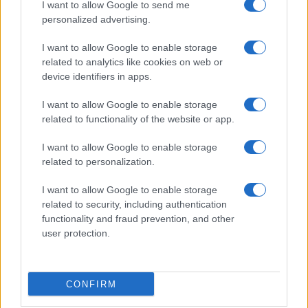
I want to allow Google to send me
Moda
personalized advertising.
Emma segue il trend di
stagione: bikini con stampa
I want to allow Google to enable storage
animalier ma con un tocco più
related to analytics like cookies on web or
glamour!
device identifiers in apps.
I want to allow Google to enable storage
Viaggi
related to functionality of the website or app.
Montagna ad agosto: 4
località da non perdere per
I want to allow Google to enable storage
una vacanza al fresco
related to personalization.
I want to allow Google to enable storage
related to security, including authentication
functionality and fraud prevention, and other
user protection.
© – Stylosophy – Anicaflash S.r.l. – P.Iva 01816001000 – Testata
Giornalistica registrata presso il Tribunale ordinario di Roma, n° 111/2022
del 21/07/2022
CONFIRM
Contatti