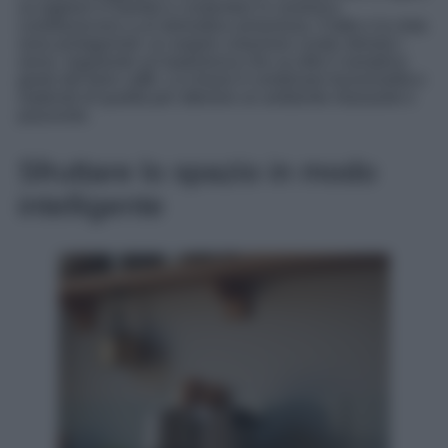
un tagliere in bambù e contenitori in ceramica
contribuiscono a un’atmosfera armoniosa. Il tatto e la vista
sono protagonisti: un angolo colazione curato stimola i
sensi, regalando un’esperienza che va oltre il semplice
gesto del bere caffè. La chiave è combinare funzionalità e
materiali di qualità per ottenere un ambiente rilassante e
piacevole.
Sfruttare lo spazio in modo
intelligente