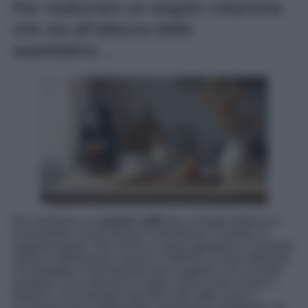
Per realizzare un angolo colazione
che sia all’altezza delle
aspettative…
Per realizzare un
angolo caffè
che coniughi bellezza e
funzionalità, il primo passo è individuare il mobile o il
supporto giusto. Non serve un piano gigantesco; la parola
chiave è ottimizzare lo spazio e definire un’area dedicata.
Chi predilige il minimalismo può scegliere una consolle
sospesa o una mensola in legno chiaro come rovere o
frassino, che sostenga macchina del caffè, tazze e
accessori senza appesantire visivamente l’ambiente. Se