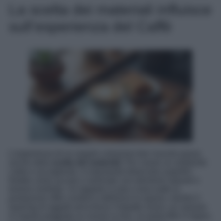
La scelta dei materiali influisce
sull’esperienza del Caffè
L’esperienza di un angolo colazione ben riuscito passa
anche dalla
scelta dei materiali
. Per creare un ambiente
caldo e accogliente, è importante bilanciare superfici
fredde come acciaio o laminato con elementi naturali e
texture morbide. Un tappeto in juta o lana sotto la
postazione offre comfort e definisce lo spazio, mentre il
layering di oggetti arricchisce l’impatto visivo: un vassoio
in marmo poggiato su runner in lino, un porta-filtri in legno,