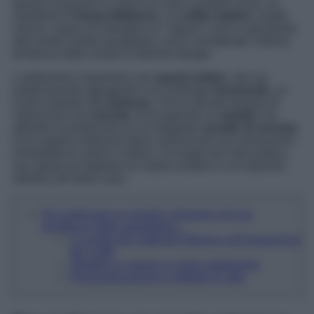
spazio di piacere in casa è un vero e proprio lusso, un
manifesto di
Home Wellness
. Le
coffee station
, luoghi
chiave, capaci di infondere un “sapore” unico e personale
alla nostra routine quotidiana, sono considerate l’ulitima
tendenza dalle riviste di interiore design.
L’ambizione è plasmare uno
spazio intimo
, che sia
esteticamente appagante e al contempo
funzionale
, un
invito costante alla
lentezza
. Che tu decida dunque di
valorizzare una
nicchia
, di recuperare un
mobile
o di
allestire la postazione su un elegante
carrello di servizio
,
il tuo angolo colazione deve comunicare una sensazione
immediata di calore e ordine. Un luogo non solo pratico,
ma capace di regalare un valore emotivo e un’impronta
stilistica all’intera casa.
Per realizzare un angolo colazione che sia
all’altezza delle aspettative…
La scelta dei materiali influisce sull’esperienza
del Caffè
Sfruttare lo spazio in modo intelligente
Personalizzazione e dettagli di stile