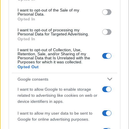
Please note that this website/app uses one or more Google
services and may gather and store information including but
I want to opt-out of the Sale of my
Personal Data.
not limited to your visit or usage behaviour. You may click to
Opted In
grant or deny consent to Google and its third-party tags to
use your data for below specified purposes in below Google
I want to opt-out of processing my
consent section.
Personal Data for Targeted Advertising.
Leggi anche
Opted In
I want to opt-out of Collection, Use,
Retention, Sale, and/or Sharing of my
Personal Data that Is Unrelated with the
Bellezza
Purposes for which it was collected.
Opted Out
I profumi marini più
gettonati dell’Estate 2026,
freschi e leggeri
Google consents
I want to allow Google to enable storage
related to advertising like cookies on web or
Casa
device identifiers in apps.
Lavanda in vaso sana e
rigogliosa: non commettere
I want to allow my user data to be sent to
questi 3 errori
Google for online advertising purposes.