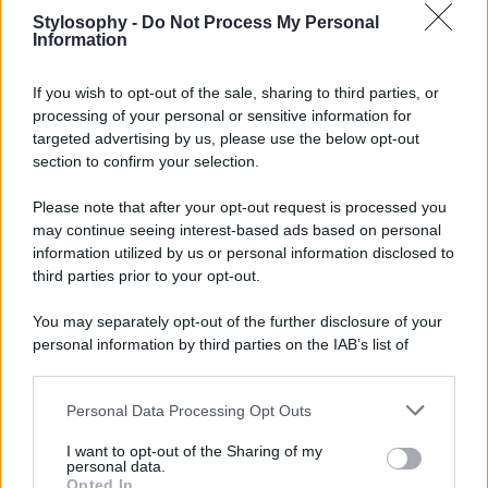
Stylosophy -
Do Not Process My Personal
Information
Un
angolo colazione
di successo riflette la personalità di
chi lo utilizza. Piccoli dettagli fanno la differenza: quadri
If you wish to opt-out of the sale, sharing to third parties, or
botanici, stampe minimaliste o citazioni sul caffè appese
alle pareti creano profondità e carattere. Profumi delicati,
processing of your personal or sensitive information for
come candele alla vaniglia o cannella, completano
targeted advertising by us, please use the below opt-out
l’atmosfera, mentre accessori funzionali ma belli – alzate
section to confirm your selection.
con biscotti artigianali, dispenser di miele, cestini di frutta
– trasformano l’angolo in un vero momento di piacere
Please note that after your opt-out request is processed you
quotidiano. Personalizzare la postazione con oggetti che
may continue seeing interest-based ads based on personal
parlano del proprio gusto e stile rende l’esperienza di
colazione non solo pratica, ma un gesto di
self-care
e un
information utilized by us or personal information disclosed to
elemento di design che valorizza l’intera casa.
third parties prior to your opt-out.
You may separately opt-out of the further disclosure of your
personal information by third parties on the IAB’s list of
downstream participants.
Personal Data Processing Opt Outs
This information may also be disclosed by us to third parties
on the IAB’s List of Downstream Participants that may further
I want to opt-out of the Sharing of my
disclose it to other third parties.
personal data.
Opted In