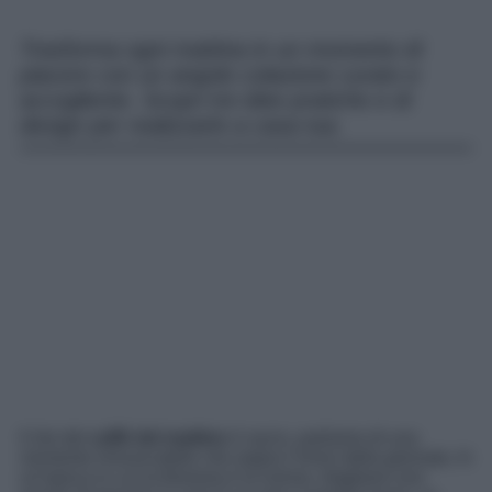
Trasforma ogni mattina in un momento di
piacere con un angolo colazione curato e
accogliente. Scopri tre idee pratiche e di
design per realizzarlo a casa tua.
Il rito del
caffè del mattino
è sacro, parliamo di una
momento irrinunciabile che segna l’inizio della giornata. In
un’epoca in cui la frenesia è la norma, ritagliarsi uno