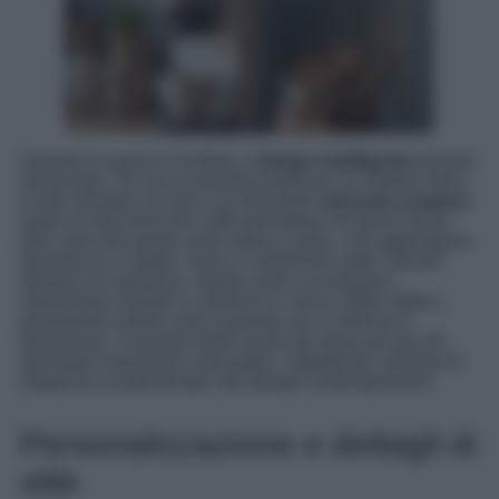
Quando lo spazio è limitato, il
design intelligente
diventa
essenziale. Se non è possibile dedicare un mobile intero,
è utile sfruttare nicchie o la verticalità:
mensole sospese
sopra la macchina del caffè permettono di riporre tazze,
libri o piccole piante come edera o pilea, che aggiungono
freschezza e vitalità. Ganci e rastrelliere sotto i pensili
liberano la superficie, mentre ante a scomparsa
trasformano armadi o credenze in micro coffee station,
garantendo ordine visivo quando non si utilizza la
postazione. In questo modo anche gli spazi più piccoli
diventano funzionali e decorativi, rispettando i principi di
eleganza e praticità tipici del design contemporaneo.
Personalizzazione e dettagli di
stile