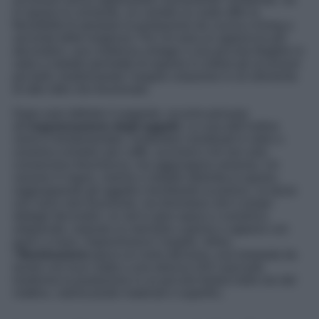
lo spazio lo consente, un carrello su ruote offre la
flessibilità di spostare la postazione da cucina a living a
seconda delle esigenze. Per chi ama un approccio più
decorativo, una credenza vintage o una piccola étagère in
vetro e metallo permette di esporre in ordine gli accessori
più belli, trasformando l’angolo colazione in un elemento
di stile oltre che funzionale.
Dopo aver definito il supporto, occorre pensare
all’
organizzazione degli oggetti
. La cura dell’ordine
visivo è fondamentale: contenitori coordinati in vetro o
ceramica ermetici per caffè, zucchero e tè non solo
conservano freschezza, ma aggiungono armonia. Un
vassoio in legno, marmo o metallo delimita lo spazio,
raggruppando gli oggetti e facilitando la pulizia. Le tazze
non sono solo funzionali, ma diventano veri e propri
dettagli decorativi: un set in gres opaco o ceramica
artigianale, esposto su mensole a giorno o appeso con
ganci a muro, impreziosisce l’angolo. Infine,
l’
illuminazione
gioca un ruolo decisivo: una lampada da
tavolo con luce calda o una striscia LED nascosta
trasforma la postazione in un piccolo bistrot nelle ore del
mattino, valorizzando materiali e superfici.