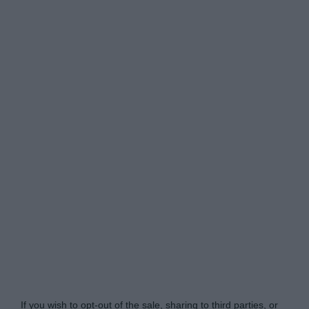
Stylosophy -
Do Not Process My Personal
Information
If you wish to opt-out of the sale, sharing to third parties, or