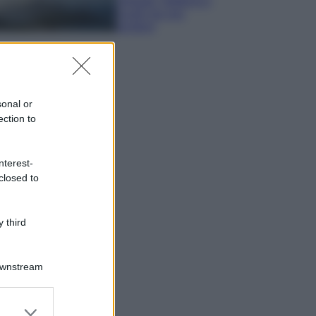
spiagge, trekking e
luoghi da non
perdere
sonal or
ection to
nterest-
closed to
 third
Downstream
er and store