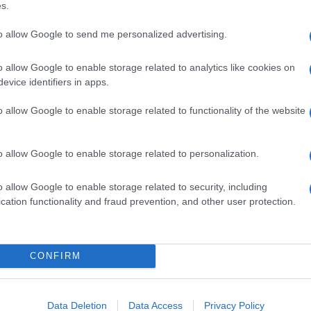
s.
re di più!
to allow Google to send me personalized advertising.
pazione. Il rapper si trova ancora ricoverato nel reparto
o allow Google to enable storage related to analytics like cookies on
 Milano
dopo due emorragie dovute a
ulcere intestinali
.
evice identifiers in apps.
 rilasciato commenti sulle condizioni del marito. A
erragni
.
o allow Google to enable storage related to functionality of the website
gni ha svelato che sarebbe dovuta partire per Parigi lo
ashion Week
ma, vista la situazione delicata in cui
lano annullando i suoi impegni. La stessa decisione era
o allow Google to enable storage related to personalization.
ale francese in fretta e in furia.
 di una serie di eventi di moda, ma non appena ha
o allow Google to enable storage related to security, including
a immediatamente a Milano. Valentina ha comunicato ai
cation functionality and fraud prevention, and other user protection.
i sera sarei dovuta tornare a Parigi ma ho deciso di
r preoccupare per le condizioni di salute di
Fedez
. La
: nessuno dei familiari si muove da Milano, tanto per
CONFIRM
aliero. Nelle scorse ore sono arrivate delle informazioni
 parlato di un
lieve miglioramento
nelle sue condizioni.
Data Deletion
Data Access
Privacy Policy