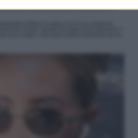
pero, grazie alla
terza trasfusione
avvenuta dopo il
mplicazione il personale sanitario è intervenuto con
nefratelli di Milano fa sapere che la sua condizione
dimissioni. Anche i genitori del rapper sono intervenuti, il
sta un po’ meglio
“, così come mamma Annamaria che ha