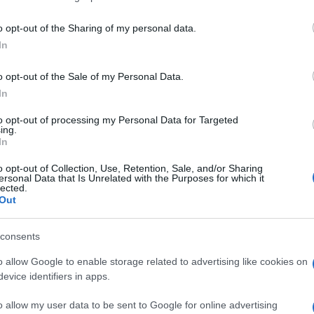
including but not limited to your visit or usage behaviour. You may click 
 to Google and its third-party tags to use your data for below specifi
o opt-out of the Sharing of my personal data.
ogle consent section.
In
o opt-out of the Sale of my Personal Data.
In
to opt-out of processing my Personal Data for Targeted
ing.
In
o opt-out of Collection, Use, Retention, Sale, and/or Sharing
ersonal Data that Is Unrelated with the Purposes for which it
lected.
Out
consents
 preoccupare la sua famiglia. Dopo la partenza
che Valentina annulla i suoi impegni alla Fashion Week
o allow Google to enable storage related to advertising like cookies on
evice identifiers in apps.
inuncia a Parigi: la paura
o allow my user data to be sent to Google for online advertising