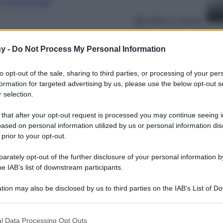
Culture Digitali
Lettura: 2 minuti
y -
Do Not Process My Personal Information
to opt-out of the sale, sharing to third parties, or processing of your per
formation for targeted advertising by us, please use the below opt-out s
 selection.
 that after your opt-out request is processed you may continue seeing i
ased on personal information utilized by us or personal information dis
 prior to your opt-out.
rately opt-out of the further disclosure of your personal information by
he IAB’s list of downstream participants.
salute di Fedez. Chiara Ferragni è tornata
la Valentina ha deciso di restare a Milano
tion may also be disclosed by us to third parties on the IAB’s List of 
 that may further disclose it to other third parties.
 that this website/app uses one or more Google services and may gath
l Data Processing Opt Outs