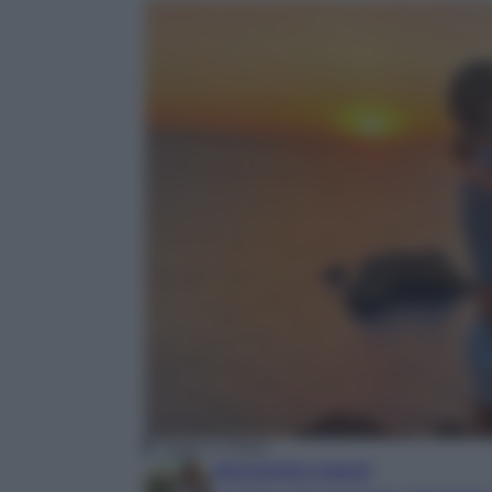
Fedez e Chiara
Alessandra Napoli