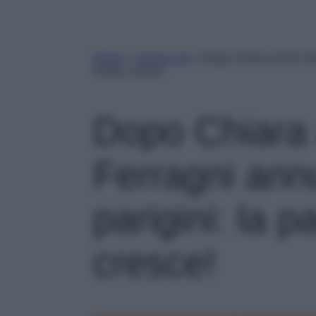
Home
»
Gossip Vip
»
Dopo Chiara anche Vale
Fedez cresce!
Dopo Chiara 
Ferragni annu
parigini: la 
cresce!