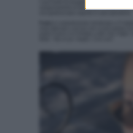
I suoi livelli di emoglobina sarebbero in recu
sanguinamento di domenica. A causa della co
una gastroscopia urgente in sala operatoria.
Fedez
è costantemente monitorato e il Fatebe
resta delicata e ancora non si può parlare di 
padre Franco si è limitato a dire che il figlio “
detto: “
Sta un po’ meglio. Così così
“.