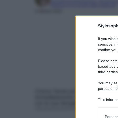
Laureata in Comunicazione, Tecnologie e 
Esperta di TV e mondo dello spettacolo
4 Ottobre 2023
Stylosoph
If you wish 
sensitive in
confirm your
Please note
based ads b
third parties
You may sepa
parties on t
Cresce l’ansia per le condizioni di 
immediatamente da Parigi e la sorel
This informa
con la sua famiglia.
Participants
Please note
Persona