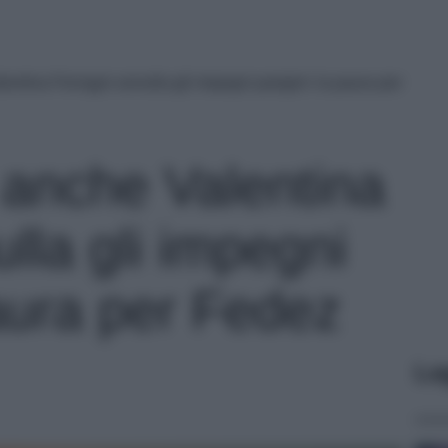
ntina Ferragni annulla gli impegni parigini: la paura per
anche Valentina
lla gli impegni
paura per Fedez
Le