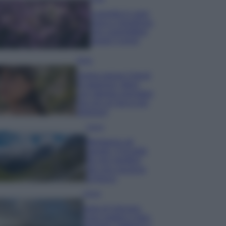
Lavanda in vaso
sana e rigogliosa:
non commettere
questi 3 errori
Moda
Emma segue il trend
di stagione: bikini
con stampa animalier
ma con un tocco più
glamour!
Viaggi
Montagna ad
agosto: 4 località
da non perdere
per una vacanza
al fresco
Viaggi
Isola di Vulcano,
cosa vedere e fare: