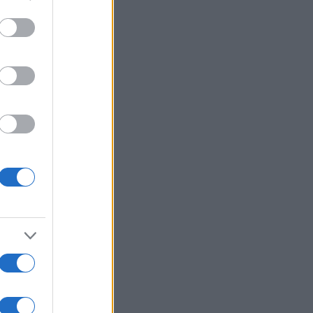
to grant or
ed purposes