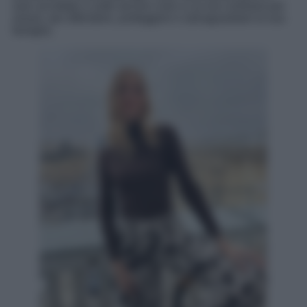
aver accettato a volte alcune cose a cui era contraria per
amore, per difendere, proteggere e salvaguardare la sua
famiglia.