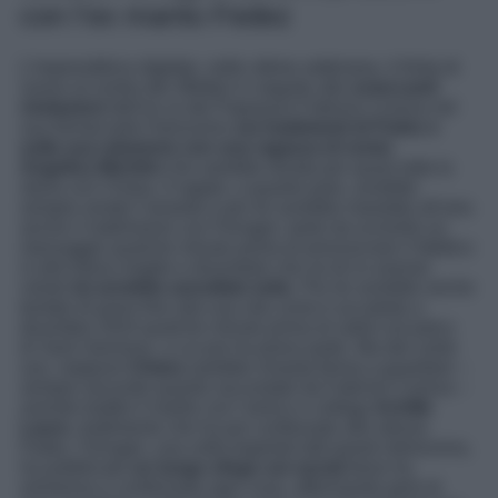
con l’ex marito Fedez
L’imprenditrice digitale, nelle ultime settimane, è finita di
nuovo al centro dei riflettori in seguito alle
scioccanti
rivelazioni
dell’ex re dei Paparazzi Fabrizio Corona nel
suo format web
Falsissimo
sui tradimenti di Fedez e
sulla sua relazione con una ragazza di nome
Angelica
Montini
che sarebbe durata per quasi tutta la
storia con Chiara. Il rapper, a quanto pare, avrebbe
sempre amato l’amante e per lei avrebbe mandato all’aria
anche il matrimonio con Ferragni, tanto da scriverle un
messaggio qualche minuto prima di pronunciare il fatidico
sì alla futura moglie e dicendole che se lei lo avesse
voluto
lui avrebbe annullato tutto
. Per lei avrebbe anche
tentato di porre fine alla sua vita come è accaduto a
dicembre 2024 qualche minuto prima di salire sul palco
di
Sarà Sanremo
, a cui poi ha preso parte. Ma dal canto
suo, neppure
Chiara
sarebbe rimasta ferma a guardare –
sempre secondo quanto raccontato da Fabrizio Corona –
avendo tradito il marito con l’amico e collega
Achille
Lauro
, tradimento che ha poi confessato allo stesso
Fedez. Ferragni, una volta trapelati tutti questi retroscena,
ha pubblicato
un lungo sfogo sui social
dove ha
ammesso e confermato ogni cosa, affermando però di