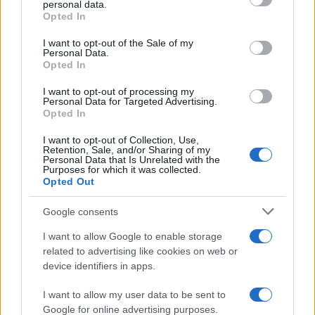
personal data.
Opted In
Please note that this website/app uses one or more Google
services and may gather and store information including but
I want to opt-out of the Sale of my
Personal Data.
not limited to your visit or usage behaviour. You may click to
Opted In
grant or deny consent to Google and its third-party tags to
use your data for below specified purposes in below Google
I want to opt-out of processing my
consent section.
Personal Data for Targeted Advertising.
Leggi anche
Opted In
I want to opt-out of Collection, Use,
Retention, Sale, and/or Sharing of my
Viaggi
Personal Data that Is Unrelated with the
Purposes for which it was collected.
Il borgo più spettacolare della
Opted Out
Costa dei Trabocchi conquista
tutti: tra vicoli, panorami e spiagge
Google consents
da sogno
I want to allow Google to enable storage
related to advertising like cookies on web or
Moda
device identifiers in apps.
Samira Lui sfoggia il beach
look perfetto per l’estate:
I want to allow my user data to be sent to
scoprilo qui!
Google for online advertising purposes.