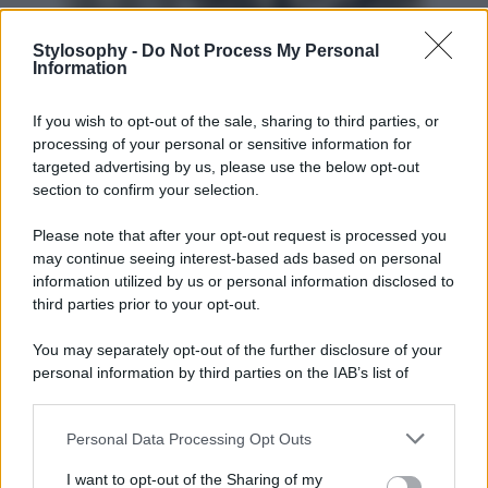
Stylosophy -
Do Not Process My Personal
Information
Super cool con i pantaloni con
stampa ‘muccata’
If you wish to opt-out of the sale, sharing to third parties, or
processing of your personal or sensitive information for
In questi giorni, l’imprenditrice digitale si trova in
targeted advertising by us, please use the below opt-out
Transilvania, in Romania, per lavoro e tra un impegno e
section to confirm your selection.
l’altro, ha sfoggiato dei pantaloni molto cool con ‘
cow
print
‘, stampa animalier di super tendenza nel 2024 che
Please note that after your opt-out request is processed you
continua anche nel 2025.
Chiara Ferragni
li ha poi
may continue seeing interest-based ads based on personal
abbinati ad una maglia a collo alto con maniche lunghe
sui toni del marrone per un look casual&chic e super
information utilized by us or personal information disclosed to
trendy. E a voi piace?
third parties prior to your opt-out.
You may separately opt-out of the further disclosure of your
personal information by third parties on the IAB’s list of
downstream participants.
Personal Data Processing Opt Outs
This information may also be disclosed by us to third parties
on the IAB’s List of Downstream Participants that may further
I want to opt-out of the Sharing of my
disclose it to other third parties.