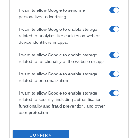
I want to allow Google to send me
Bellezza
personalized advertising.
I profumi marini più
I want to allow Google to enable storage
gettonati dell’Estate 2026,
freschi e leggeri
related to analytics like cookies on web or
device identifiers in apps.
I want to allow Google to enable storage
Casa
related to functionality of the website or app.
Lavanda in vaso sana e
rigogliosa: non commettere
I want to allow Google to enable storage
questi 3 errori
related to personalization.
I want to allow Google to enable storage
related to security, including authentication
functionality and fraud prevention, and other
user protection.
© – Stylosophy – Anicaflash S.r.l. – P.Iva 01816001000 – Testata
Giornalistica registrata presso il Tribunale ordinario di Roma, n° 111/2022
del 21/07/2022
CONFIRM