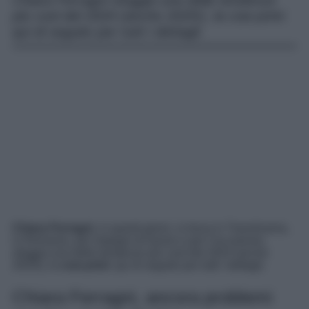
Chiara Ferragni sfoggia una delle tendenze
più cool del 2024 (anche 2025!), la cow print:
qui di seguito per tutti i dettagli.
Chiara Ferragni
, in questi giorni, si trova in Transilvania,
in Romania, per impegni di lavoro e per l’occasione,
sfoggia una delle tendenze più cool del 2024 (anche
2025!), la
cow print
: qui di seguito per tutti i dettagli.
Chiara Ferragni, ancora problemi