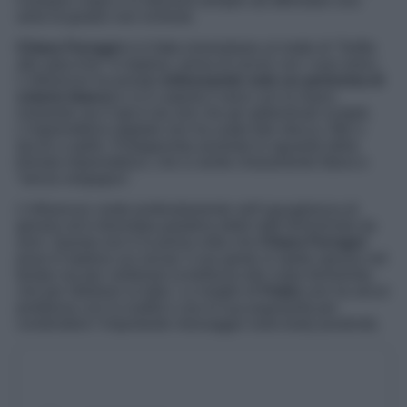
il proprio corpo o si ritroverà sempre ad affrontare una
serie di giudizi non richiesti.
Chiara Ferragni
si è fatta immortalare al motto di “Selfie
allo specchio” in topless, prima di uscire con i suoi amici.
L’influencer ha posato
indossando solo un perizoma di
cotone bianco
e si è coperta il seno con la mano,
rivelando sia il lato b da urlo che gli addominali scolpiti.
L’imprenditrice digitale non ha usato foto ritocco, filtri o
tacchi a spillo. Protagonista assoluto lo sguardo della
bionda imprenditrice, che si sente chiaramente libera e
“senza vergogna”.
L’influencer crede profondamente nell’uguaglianza di
genere ed è diventata paladina delle lotte femministe da
anni. Questa non è la prima volta che
Chiara Ferragni
posa in topless sui social: il suo gesto si ripete spesso nel
tempo sia per celebrare la bellezza del corpo femminile,
che per ribellarsi ai tabù. La moglie di
Fedez
non ha alcun
problema con la nudità e usa la sua popolarità per
condividere l’importante messaggio sulla body positività.