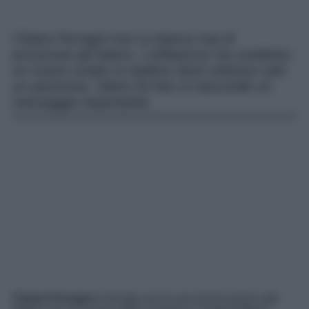
Chiara Ferragni non si stanca mai di
provocare gli haters. L’influencer ha condiviso
un nuovo scatto in topless dove indossa solo
un perizoma. Dietro la foto si nasconde un
messaggio importante.
Chiara Ferragni
è tornata con le sue provocazioni agli