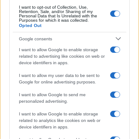
I want to opt-out of Collection, Use,
Retention, Sale, and/or Sharing of my
Personal Data that Is Unrelated with the
Casa
Purposes for which it was collected.
Opted Out
Lavanda in vaso sana e
rigogliosa: non commettere
questi 3 errori
Google consents
I want to allow Google to enable storage
related to advertising like cookies on web or
Moda
device identifiers in apps.
Emma segue il trend di
stagione: bikini con stampa
I want to allow my user data to be sent to
animalier ma con un tocco più
glamour!
Google for online advertising purposes.
I want to allow Google to send me
Viaggi
personalized advertising.
Montagna ad agosto: 4
I want to allow Google to enable storage
località da non perdere per
una vacanza al fresco
related to analytics like cookies on web or
device identifiers in apps.