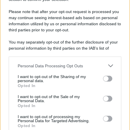
Please note that after your opt-out request is processed you
may continue seeing interest-based ads based on personal
Un post condiviso da Chiara Ferragni ✨ (@chiaraferragni)
information utilized by us or personal information disclosed to
third parties prior to your opt-out.
You may separately opt-out of the further disclosure of your
personal information by third parties on the IAB’s list of
downstream participants.
Personal Data Processing Opt Outs
This information may also be disclosed by us to third parties
on the IAB’s List of Downstream Participants that may further
I want to opt-out of the Sharing of my
disclose it to other third parties.
personal data.
Opted In
Please note that this website/app uses one or more Google
services and may gather and store information including but
I want to opt-out of the Sale of my
Personal Data.
not limited to your visit or usage behaviour. You may click to
Opted In
grant or deny consent to Google and its third-party tags to
use your data for below specified purposes in below Google
I want to opt-out of processing my
consent section.
Personal Data for Targeted Advertising.
Leggi anche
Opted In