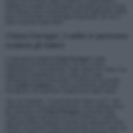
haters con un nuovo selfie in topless. L’imprenditrice
digitale ha scattato un’immagine, condivisa poi sui social,
con indosso solo un perizoma. Dietro all’apparente nudità,
però, si nasconde un messaggio importante, che non è
stato compreso dagli haters.
Chiara Ferragni, il selfie in perizoma
scatena gli haters
L’imprenditrice digitale
Chiara Ferragni
è molto
impegnata sul fronte lavorativo, ma non è solita
abbandonare i suoi followers. Nelle ultime ore, infatti, li ha
aggiornati condividendo uno scatto che è stato
considerato molto provocatorio. L’influencer ha postato
uno
scatto in topless
e, come sicuramente aveva già
immaginato, ha scatenato l’indignazione degli haters.
“
Non sei elegante
“, “
Ti senti davvero libera così?
“, “
Hai
oltrepassato il muro della pudicizia
“, sono soltanto alcuni
dei commenti che
Chiara Ferragni
ha ricevuto sotto
l’ultimo scatto in perizoma che ha condiviso. L’intento
dell’imprenditrice digitale è esporre una situazione molto
difficile: una donna in Italia non può fare ciò che vuole con