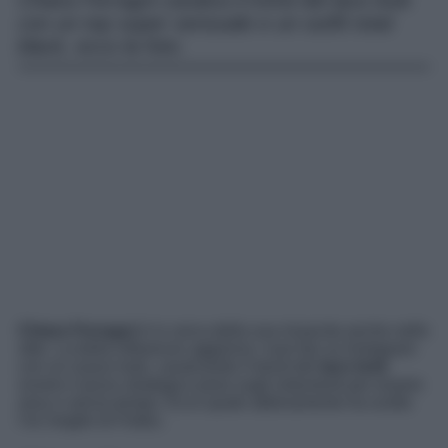
Chiara Ferragni cavalca il trend del lace look
con un top super sensuale e un outfit total
black, ecco la foto.
Chiara Ferragni
è in cerca della sua rinascita anche nello
stile. La bella influencer aggiorna i suoi fan su Instagram
con un nuovo look, cavalcando il trend del
lace look
ovvero il pizzo strategico poso sugli indumenti per essere
sexy e senza tempo. Ecco quale abbinamento ha scelto
l’ex moglie di Fedez.