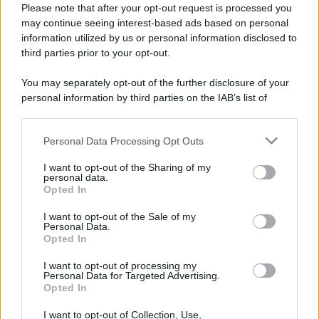
Please note that after your opt-out request is processed you
con inserti in pizzo
, un top in raso nero che ha abbinato
may continue seeing interest-based ads based on personal
ad un pantalone skinny sempre nero. Con la chioma
bionda e gli occhi azzurrissimi, questo look è divino
information utilized by us or personal information disclosed to
sull’influencer, a voi piace?
third parties prior to your opt-out.
You may separately opt-out of the further disclosure of your
personal information by third parties on the IAB’s list of
downstream participants.
Personal Data Processing Opt Outs
This information may also be disclosed by us to third parties
on the IAB’s List of Downstream Participants that may further
I want to opt-out of the Sharing of my
disclose it to other third parties.
personal data.
Opted In
Please note that this website/app uses one or more Google
services and may gather and store information including but
I want to opt-out of the Sale of my
Personal Data.
not limited to your visit or usage behaviour. You may click to
Opted In
grant or deny consent to Google and its third-party tags to
use your data for below specified purposes in below Google
I want to opt-out of processing my
consent section.
Personal Data for Targeted Advertising.
Leggi anche
Opted In
I want to opt-out of Collection, Use,