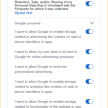
Retention, Sale, and/or Sharing of my
Personal Data that Is Unrelated with the
Casa
Purposes for which it was collected.
Opted Out
Dove posizionare il divano
secondo il Feng Shui: gli
errori da evitare
Google consents
I want to allow Google to enable storage
related to advertising like cookies on web or
Moda
device identifiers in apps.
Chiara Ferragni, più bella
che mai: al naturale e senza
I want to allow my user data to be sent to
make up VIDEO
Google for online advertising purposes.
I want to allow Google to send me
Viaggi
personalized advertising.
Il borgo più spettacolare della
Costa dei Trabocchi conquista
I want to allow Google to enable storage
tutti: tra vicoli, panorami e spiagge
related to analytics like cookies on web or
da sogno
device identifiers in apps.
I want to allow Google to enable storage
Moda
related to functionality of the website or app.