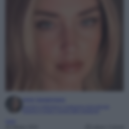
Irene Sangermano
Laureta in letteratura e traduzione interculturale
Esperta in moda e mondo dello spettacolo
Varie
28 Ottobre 2024
Lettura: 3 minuti