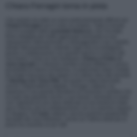
Chiara Ferragni torna in pista
Che questo sia stato un anno particolarmente difficile per
Chiara Ferragni
non è certo un mistero. Tutto è iniziato
con lo scoppio dello
scandalo Balocco
, che l’ha fatta
finire indagata per truffa aggravata rovinando la sua
reputazione internazionale, e distruggendo il suo castello
dorato faticosamente costruito negli anni su Instagram,
grazie a collaborazioni con grandi marchi e il lancio del
suo brand. Come se non bastasse,
Chiara e Fedez si
sono lasciati
e il divorzio sembra ormai effettivo e senza
possibilità di ritorno di fiamma, in particolare dopo l’estate
da single trascorsa dal rapper e le ultime stoccate durante
il
dissing con Tony Effe
, nel quale è stata trascinata
anche l’imprenditrice digitale. Ferragni, tuttavia, ha
espresso il suo grande desiderio di rinascita e sembra che
la ruota stia girando anche a suo favore, tornando in pista
con l’apertura di uno store dedicato al suo brand di make
up in Grecia, poi la collaborazione con un marchio vegano
in Spagna. Sul
look
, tuttavia, ancora qualche perplessità
da parte dei suoi followers, anche se l’ultimo dedicato al
pizzo ha convinto un po’ tutti.