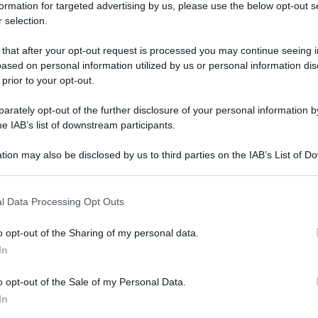
formation for targeted advertising by us, please use the below opt-out s
 selection.
 that after your opt-out request is processed you may continue seeing i
Lettura: 2 minuti
ased on personal information utilized by us or personal information dis
 prior to your opt-out.
rately opt-out of the further disclosure of your personal information by
he IAB’s list of downstream participants.
tion may also be disclosed by us to third parties on the IAB’s List of 
 that may further disclose it to other third parties.
 that this website/app uses one or more Google services and may gath
l Data Processing Opt Outs
including but not limited to your visit or usage behaviour. You may click 
 to Google and its third-party tags to use your data for below specifi
o opt-out of the Sharing of my personal data.
ogle consent section.
In
erragni sceglie un look elegante e formale ma
o opt-out of the Sale of my Personal Data.
glamour.
In