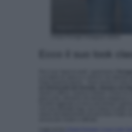
Chiara Ferragni Instagram stories
Ecco il suo look clas
Per il suo ‘back to work’, quest’anno,
Ferrag
e al rigore di ‘giacca e camicia’ ma optando
Dopo qualche giorno – forse anche in vista di
un dresscode più formale, classico ed el
lavoro e ufficio: camicia e blazer. Chiara ha
giacca blu, elementi che donano eleganza e f
ha però aggiunto un tocco più trendy e glamou
con una shoulder bag, una cintura in pelle s
vanno ad impreziosire ed arricchire il tutto co
ancora più curato e raffinato.
Leggi anche
Chiara Ferragni, il suo Look ‘b