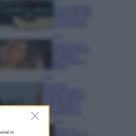
Dove posizionare
il divano secondo
il Feng Shui: gli
errori da evitare
Moda
Chiara Ferragni,
più bella che mai:
al naturale e
senza make up
VIDEO
Viaggi
Il borgo più
spettacolare della
Costa dei Trabocchi
conquista tutti: tra
vicoli, panorami e
spiagge da sogno
Moda
Samira Lui
sonal or
sfoggia il beach