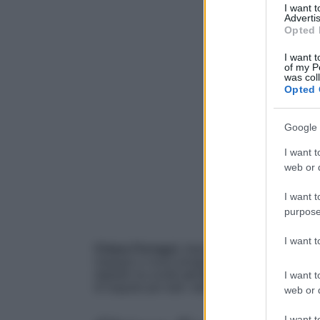
I want 
Advertis
Opted 
I want t
of my P
was col
Opted 
Google 
I want t
web or d
I want t
purpose
I want 
Chiara Ferragni
, dopo aver concluso le sue 
impegni e nuovi progetti che l’attendono per i
digitale ha scelto
un look elegante e formal
I want t
di seguito per tutti i dettagli.
web or d
I want t