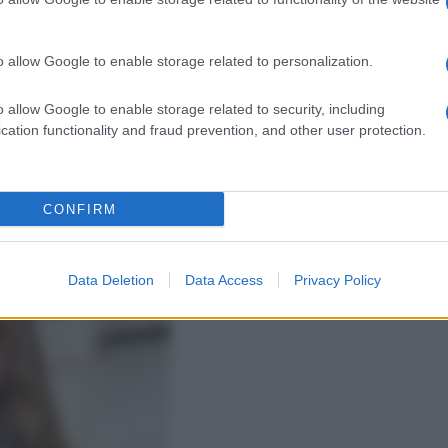
a al lavoro
o allow Google to enable storage related to personalization.
al lavoro dopo aver trascorso settimane in totale relax con
oi in montagna. Per il suo rientro in ufficio, l’imprenditrice
i e rigorosi, ma ha optato per qualcosa di più comfy e
o allow Google to enable storage related to security, including
toni del beige abbinata sotto ad una camicia di jeans a
cation functionality and fraud prevention, and other user protection.
n paio di ciabatte Birkenstock in camoscio beige. Ma dopo
ode più formale e rigoroso puntando sull’eleganza più
 il look!
CONFIRM
Data Deletion
Data Access
Privacy Policy