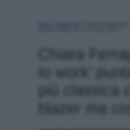
Home
»
Gossip Vip
»
Chiara Ferragni, per il
camicia e blazer ma con un tocco glam!
Chiara Ferrag
to work’ punt
più classica 
blazer ma co