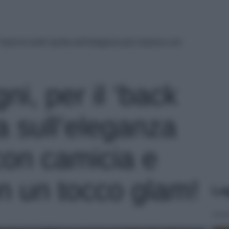
 ‘back to work’ punta sull’eleganza più classica con
ni, per il ‘back
a sull’eleganza
con camicia e
n un tocco glam!
Le