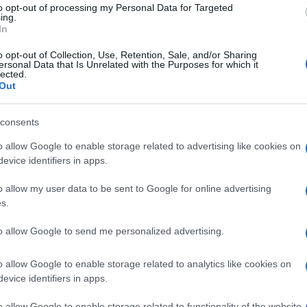
to opt-out of processing my Personal Data for Targeted
ing.
In
o opt-out of Collection, Use, Retention, Sale, and/or Sharing
ersonal Data that Is Unrelated with the Purposes for which it
lected.
Out
consents
o allow Google to enable storage related to advertising like cookies on
evice identifiers in apps.
o allow my user data to be sent to Google for online advertising
s.
to allow Google to send me personalized advertising.
vacanze estive in montagna, è tornata al lavoro e ai vari
 prossimi mesi. Per il suo ‘back to work’, l’imprenditrice
e ma arricchito da un tocco più trendy e glamour
: qui
o allow Google to enable storage related to analytics like cookies on
evice identifiers in apps.
o allow Google to enable storage related to functionality of the website