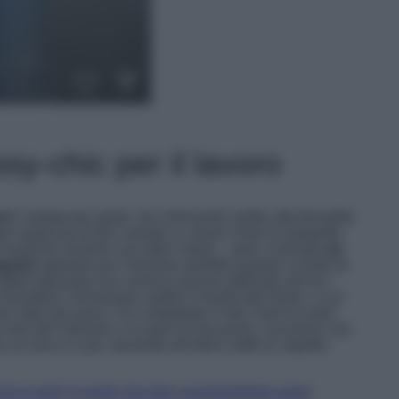
sy-chic per il lavoro
ni
è andata per gradi, non ritornando subito alla formalità
 per qualcosa di più comodo e casual come la salopette.
 qualche riunione con tutto il team -, però, è tornata
ad
egante
optando per il binomio perfetto quando si parla di
 infatti indossato una camicia azzurra abbinata ad una
ormalità e richiamano subito il mondo del lavoro, a cui
r dato dai jeans. Ha completato il look ‘back to work’
ui toni del marrone e un paio di mocassini, accessori che
n un tocco in più, donando all’intero outfit un aspetto
ack to work’ è quello che devi assolutamente avere